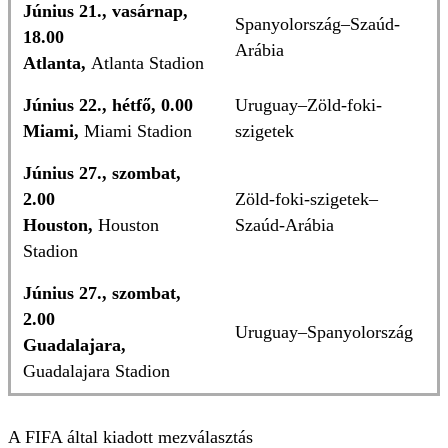
Június 21., vasárnap,
Spanyolország–Szaúd-
18.00
Arábia
Atlanta,
Atlanta Stadion
Június 22., hétfő, 0.00
Uruguay–Zöld-foki-
Miami,
Miami Stadion
szigetek
Június 27., szombat,
2.00
Zöld-foki-szigetek–
Houston,
Houston
Szaúd-Arábia
Stadion
Június 27., szombat,
2.00
Uruguay–Spanyolország
Guadalajara,
Guadalajara Stadion
A FIFA által kiadott mezválasztás