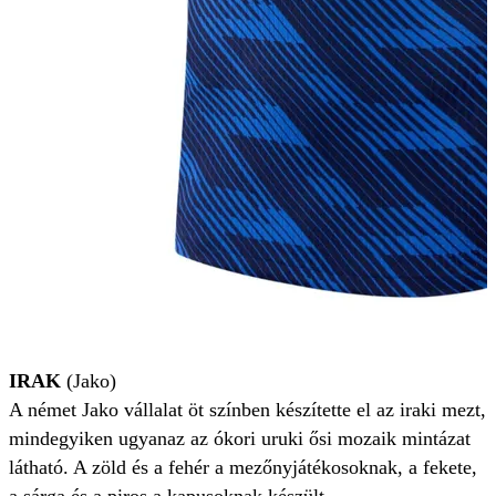
IRAK
(Jako)
A német Jako vállalat öt színben készítette el az iraki mezt,
mindegyiken ugyanaz az ókori uruki ősi mozaik mintázat
látható. A zöld és a fehér a mezőnyjátékosoknak, a fekete,
a sárga és a piros a kapusoknak készült.