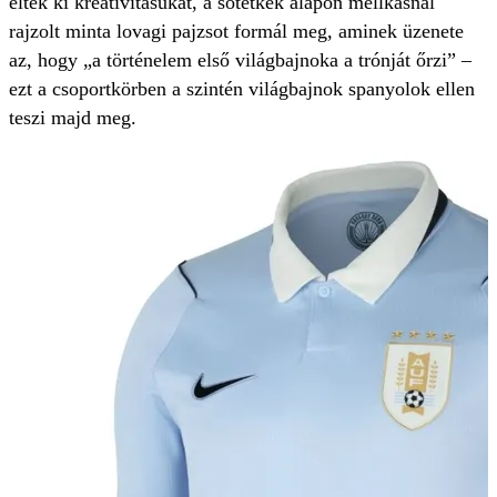
élték ki kreativitásukat, a sötétkék alapon mellkasnál
rajzolt minta lovagi pajzsot formál meg, aminek üzenete
az, hogy „a történelem első világbajnoka a trónját őrzi” –
ezt a csoportkörben a szintén világbajnok spanyolok ellen
teszi majd meg.