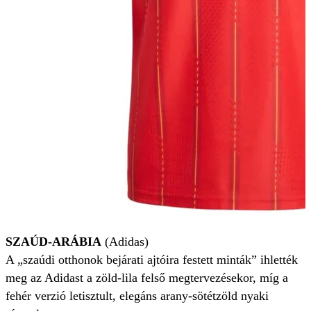
SZAÚD-ARÁBIA
(Adidas)
A „szaúdi otthonok bejárati ajtóira festett minták” ihlették
meg az Adidast a zöld-lila felső megtervezésekor, míg a
fehér verzió letisztult, elegáns arany-sötétzöld nyaki