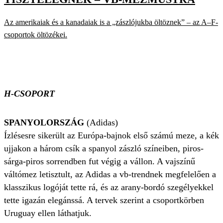
Az amerikaiak és a kanadaiak is a „zászlójukba öltöznek” – az A–F-
csoportok öltözékei.
H-CSOPORT
SPANYOLORSZÁG
(Adidas)
Ízlésesre sikerült az Európa-bajnok első számú meze, a kék
ujjakon a három csík a spanyol zászló színeiben, piros-
sárga-piros sorrendben fut végig a vállon. A vajszínű
váltómez letisztult, az Adidas a vb-trendnek megfelelően a
klasszikus logóját tette rá, és az arany-bordó szegélyekkel
tette igazán elegánssá. A tervek szerint a csoportkörben
Uruguay ellen láthatjuk.