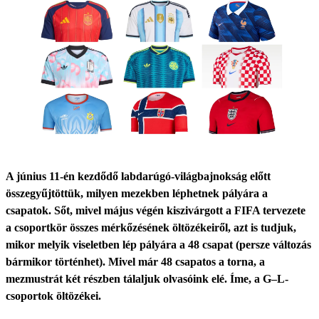
A június 11-én kezdődő labdarúgó-világbajnokság előtt
összegyűjtöttük, milyen mezekben léphetnek pályára a
csapatok. Sőt, mivel május végén kiszivárgott a FIFA tervezete
a csoportkör összes mérkőzésének öltözékeiről, azt is tudjuk,
mikor melyik viseletben lép pályára a 48 csapat (persze változás
bármikor történhet). Mivel már 48 csapatos a torna, a
mezmustrát két részben tálaljuk olvasóink elé. Íme, a G–L-
csoportok öltözékei.