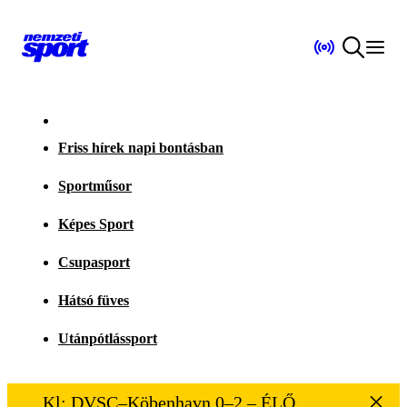
Friss hírek napi bontásban
Sportműsor
Képes Sport
Csupasport
Hátsó füves
Utánpótlássport
Kl: DVSC–Köbenhavn 0–2 – ÉLŐ