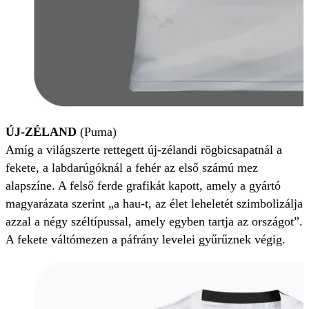
ÚJ-ZÉLAND
(Puma)
Amíg a világszerte rettegett új-zélandi rögbicsapatnál a
fekete, a labdarúgóknál a fehér az első számú mez
alapszíne. A felső ferde grafikát kapott, amely a gyártó
magyarázata szerint „a hau-t, az élet leheletét szimbolizálja
azzal a négy széltípussal, amely egyben tartja az országot”.
A fekete váltómezen a páfrány levelei gyűrűznek végig.