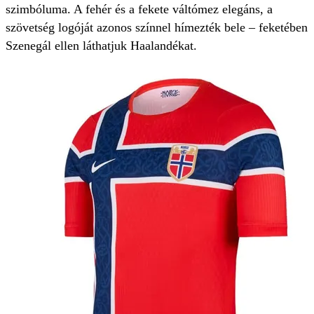
szimbóluma. A fehér és a fekete váltómez elegáns, a
szövetség logóját azonos színnel hímezték bele – feketében
Szenegál ellen láthatjuk Haalandékat.