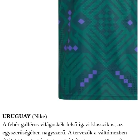
URUGUAY
(Nike)
A fehér galléros világoskék felső igazi klasszikus, az
egyszerűségében nagyszerű. A tervezők a váltómezben