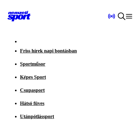
Friss hírek napi bontásban
Sportműsor
Képes Sport
Csupasport
Hátsó füves
Utánpótlássport