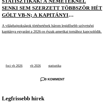
STATISZTIKÁK: A NÉMETEKNÉL
SENKI SEM SZERZETT TÖBBSZÖR HÉT
GÓLT VB-N; A KAPITÁNYI
KORREKORD MÁR HARMADJÁRA
A világbajnokságok történetének három legidősebb szövetségi
DŐLT MEG
kapitánya egyaránt a 2026-os észak-amerikai tornához kapcsolódik.
foci vb 2026
vb 2026
statisztika
0 KOMMENT
Legfrissebb hírek