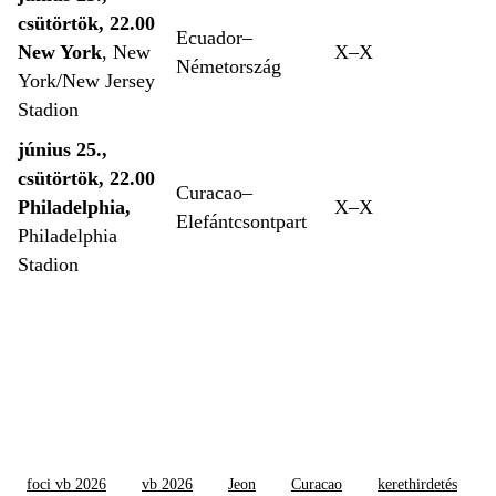
csütörtök, 22.00
Ecuador–
New York
, New
X–X
Németország
York/New Jersey
Stadion
június 25.,
csütörtök, 22.00
Curacao–
Philadelphia,
X–X
Elefántcsontpart
Philadelphia
Stadion
foci vb 2026
vb 2026
Jeon
Curacao
kerethirdetés