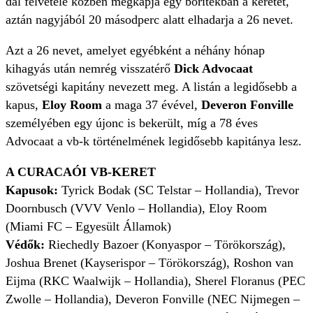
dal felvétele közben megkapja egy borítékban a keretet,
aztán nagyjából 20 másodperc alatt elhadarja a 26 nevet.
Azt a 26 nevet, amelyet egyébként a néhány hónap
kihagyás után nemrég visszatérő
Dick Advocaat
szövetségi kapitány nevezett meg. A listán a legidősebb a
kapus,
Eloy Room
a maga 37 évével,
Deveron Fonville
személyében egy újonc is bekerült, míg a 78 éves
Advocaat a vb-k történelmének legidősebb kapitánya lesz.
A CURACAÓI VB-KERET
Kapusok:
Tyrick Bodak (SC Telstar – Hollandia), Trevor
Doornbusch (VVV Venlo – Hollandia), Eloy Room
(Miami FC – Egyesült Államok)
Védők:
Riechedly Bazoer (Konyaspor – Törökország),
Joshua Brenet (Kayserispor – Törökország), Roshon van
Eijma (RKC Waalwijk – Hollandia), Sherel Floranus (PEC
Zwolle – Hollandia), Deveron Fonville (NEC Nijmegen –