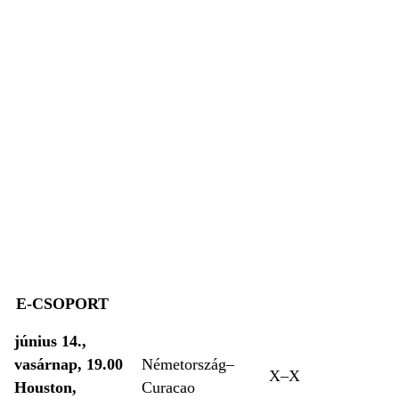
E-CSOPORT
június 14.,
vasárnap, 19.00
Németország–
X–X
Houston,
Curacao