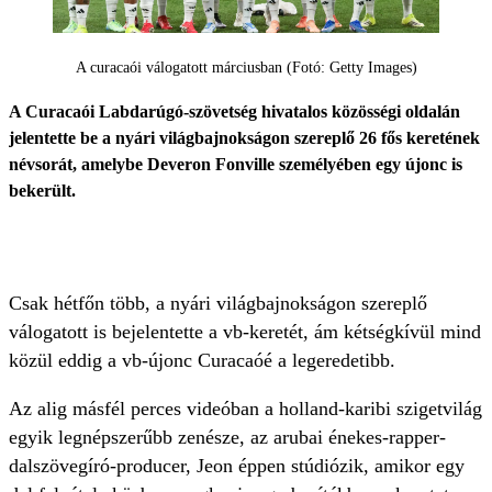
A curacaói válogatott márciusban (Fotó: Getty Images)
A Curacaói Labdarúgó-szövetség hivatalos közösségi oldalán
jelentette be a nyári világbajnokságon szereplő 26 fős keretének
névsorát, amelybe Deveron Fonville személyében egy újonc is
bekerült.
Csak hétfőn több, a nyári világbajnokságon szereplő
válogatott is bejelentette a vb-keretét, ám kétségkívül mind
közül eddig a vb-újonc Curacaóé a legeredetibb.
Az alig másfél perces videóban a holland-karibi szigetvilág
egyik legnépszerűbb zenésze, az arubai énekes-rapper-
dalszövegíró-producer, Jeon éppen stúdiózik, amikor egy