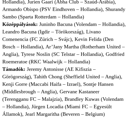
Hollandia), Jurien Gaari (Abha Club – Szaúd-Arábia),
Armando Obispo (PSV Eindhoven – Hollandia), Shurandy
Sambo (Sparta Rotterdam – Hollandia)
Középpályások:
Juninho Bacuna (Volendam – Hollandia),
Leandro Bacuna (Igdir – Törökország), Livano
Comenencia (FC Zürich – Svájc), Kevin Felida (Den
Bosch – Hollandia), Ar’Jany Martha (Rotherham United –
Anglia), Tyrese Noslin (SC Telstar – Hollandia), Godfried
Roemeratoe (RKC Waalwijk – Hollandia)
Támadók:
Jeremy Antonisse (AE Kifiszia –
Görögország), Tahith Chong (Sheffield United – Anglia),
Kenji Gorre (Maccabi Haifa – Izrael), Sontje Hansen
(Middlesbrough – Anglia), Gervane Kastaneer
(Terengganu FC – Malajzia), Brandley Kuwas (Volendam
– Hollandia), Jürgen Locadia (Miami FC – Egyesült
Államok), Jearl Margaritha (Beveren – Belgium)