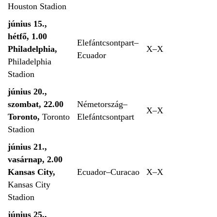
Houston Stadion
június 15.,
hétfő, 1.00
Elefántcsontpart–
Philadelphia,
X–X
Ecuador
Philadelphia
Stadion
június 20.,
szombat, 22.00
Németország–
X–X
Toronto,
Toronto
Elefántcsontpart
Stadion
június 21.,
vasárnap, 2.00
Kansas City,
Ecuador–Curacao
X–X
Kansas City
Stadion
június 25.,