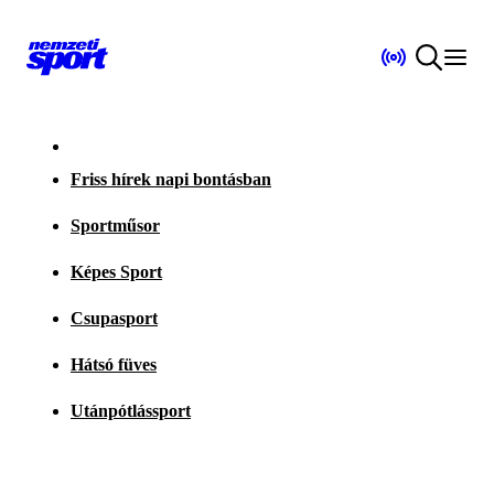
Friss hírek napi bontásban
Sportműsor
Képes Sport
Csupasport
Hátsó füves
Utánpótlássport