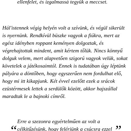
ellenfelet, és izgalmassá tegyük a meccset.
Hál'istennek végig helyén volt a szívünk, és végül sikerült
is nyernünk. Rendkívül büszke vagyok a fiúkra, mert az
egész idényben roppant keményen dolgoztak, és
végrehajtottak mindent, amit kértem tőlük. Nincs könnyű
dolguk velem, mert alapvetően szigorú vagyok velük, sokat
követelek a játékosaimtól. Ennek is tudatában úgy léptünk
pályára a döntőben, hogy egyszerűen nem fordulhat elő,
hogy mi itt kikapjunk. Két évvel ezelőtt ezek a srácok
ezüstérmesek lettek a serdülők között, akkor hajszállal
maradtak le a bajnoki címről.
Erre a szezonra egyértelműen az volt a
célkitűzésünk, hogy felérjünk a csúcsra ezzel