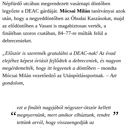
Népfürdő utcában megrendezett vasárnapi döntőben
legyőzte a DEAC gárdáját.
Mócsai Milán
tanítványai azok
után, hogy a negyeddöntőben az Óbudai Kaszásokat, majd
az elődöntőben a Vasast is magabiztosan verték, a
fináléban szoros csatában, 84–77-re múlták felül a
debrecenieket.
„Először is szeretnék gratulálni a DEAC-nak! Az évad
elejéhez képest óriásit fejlődtek a debreceniek, és nagyon
megérdemelték, hogy itt legyenek a döntőben
– mondta
Mócsai Milán vezetőedző az Utánpótlássportnak. –
Azt
gondolom,
ezt a finálét nagyjából négyszer-ötször kellett
megnyernünk, mert amikor elhúztunk, rendre
tettünk arról, hogy visszaengedjük az