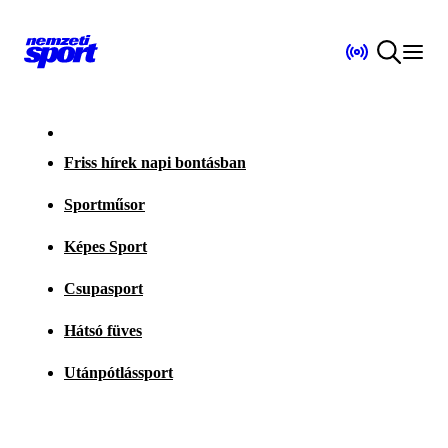
Friss hírek napi bontásban
Sportműsor
Képes Sport
Csupasport
Hátsó füves
Utánpótlássport