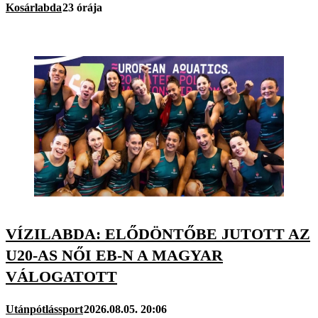
Kosárlabda
23 órája
VÍZILABDA: ELŐDÖNTŐBE JUTOTT AZ
U20-AS NŐI EB-N A MAGYAR
VÁLOGATOTT
Utánpótlássport
2026.08.05. 20:06