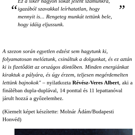
Ez a siker nagyon sokat jelent számunkra,
igazából szavakkal leírhatatlan, hogy
mennyit is... Rengeteg munkát tettünk bele,
hogy idáig eljussunk.
A szezon során egyetlen edzést sem hagytunk ki,
folyamatosan melóztunk, csináltuk a dolgunkat, és ez aztán
ki is fizetődött az országos döntőben. Minden energiánkat
kiraktuk a pályára, és úgy érzem, teljesen megérdemelten
lettünk bajnokok"
– nyilatkozta
Révész-Veres Albert
, aki a
fináléban dupla-duplával, 14 ponttal és 11 lepattanóval
járult hozzá a győzelemhez.
(Kiemelt képet készítette: Molnár Ádám/Budapesti
Honvéd)