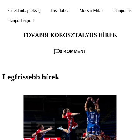
kadét fiúbajnokság
kosárlabda
Mócsai Milán
utánpótlás
utánpótlássport
TOVÁBBI KOROSZTÁLYOS HÍREK
0 KOMMENT
Legfrissebb hírek