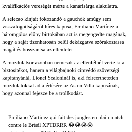
kvalifikációs vereségét mérte a kanárisárga alakulatra.
A selecao kínjait fokozandó a gauchók amúgy sem
visszafogottságáról híres kapusa, Emiliano Martínez a
háromgólos előny birtokában azt is megengedte magának,
hogy a saját tizenhatosán belül dekázgatva szórakoztassa
magát és bosszantsa az ellenfelet.
A mozdulatsor azonban nemcsak az ellenfélnél verte ki a
biztosítékot, hanem a világbajnoki címvédő szövetségi
kapitányánál, Lionel Scaloninál is, aki félreérthetetlen
mozdulatokkal adta értésére az Aston Villa kapusának,
hogy azonnal fejezze be a trollkodást.
Emiliano Martinez qui fait des jongles en plain match
contre le Brésil XPTDRRR 😭😭😭😭