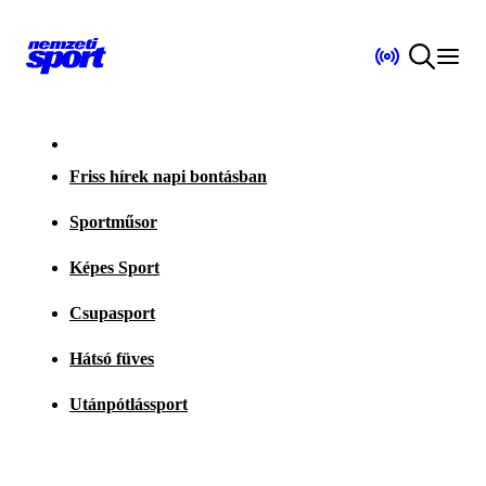
Friss hírek napi bontásban
Sportműsor
Képes Sport
Csupasport
Hátsó füves
Utánpótlássport