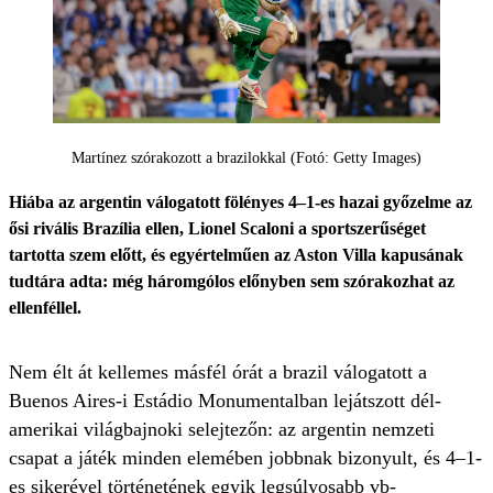
Martínez szórakozott a brazilokkal (Fotó: Getty Images)
Hiába az argentin válogatott fölényes 4–1-es hazai győzelme az
ősi rivális Brazília ellen, Lionel Scaloni a sportszerűséget
tartotta szem előtt, és egyértelműen az Aston Villa kapusának
tudtára adta: még háromgólos előnyben sem szórakozhat az
ellenféllel.
Nem élt át kellemes másfél órát a brazil válogatott a
Buenos Aires-i Estádio Monumentalban lejátszott dél-
amerikai világbajnoki selejtezőn: az argentin nemzeti
csapat a játék minden elemében jobbnak bizonyult, és 4–1-
es sikerével történetének egyik legsúlyosabb vb-