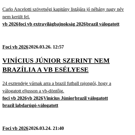
Carlo Ancelotti szövetségi kapitány listájára jó néhány nagy név
nem került fel.
vb 2026
foci vb extra
világbajnokság 2026
brazil válogatott
Foci vb 2026
2026.03.26. 12:57
VINÍCIUS JÚNIOR SZERINT NEM
BRAZÍLIA A VB ESÉLYESE
24 esztendeje várnak arra a brazil futball rajongói, hogy a
válogatott eljusson a vb-döntőig.
foci vb 2026
vb 2026
Vinícius Júnior
brazil válogatott
brazil labdarúgó-válogatott
Foci vb 2026
2026.03.24. 21:40