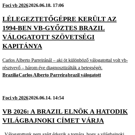
Foci vb 2026
2026.06.18. 17:06
LÉLEGEZTETŐGÉPRE KERÜLT AZ
1994-BEN VB-GYŐZTES BRAZIL
VÁLOGATOTT SZÖVETSÉGI
KAPITÁNYA
Carlos Alberto Parreiránál – aki öt különböző válogatottal volt vb-
résztvevő – három éve diagnosztizálták a betegségét.
Brazília
Carlos Alberto Parreira
brazil válogatott
Foci vb 2026
2026.06.14. 14:54
VB 2026: A BRAZIL ELNÖK A HATODIK
VILÁGBAJNOKI CÍMET VÁRJA
„Válogatottunk nem azért érkezik a tornára, hogy a világbajnoki