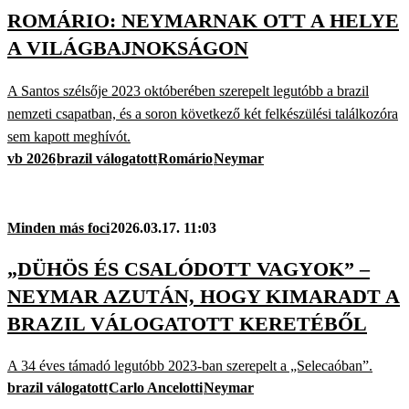
ROMÁRIO: NEYMARNAK OTT A HELYE
A VILÁGBAJNOKSÁGON
A Santos szélsője 2023 októberében szerepelt legutóbb a brazil
nemzeti csapatban, és a soron következő két felkészülési találkozóra
sem kapott meghívót.
vb 2026
brazil válogatott
Romário
Neymar
Minden más foci
2026.03.17. 11:03
„DÜHÖS ÉS CSALÓDOTT VAGYOK” –
NEYMAR AZUTÁN, HOGY KIMARADT A
BRAZIL VÁLOGATOTT KERETÉBŐL
A 34 éves támadó legutóbb 2023-ban szerepelt a „Selecaóban”.
brazil válogatott
Carlo Ancelotti
Neymar