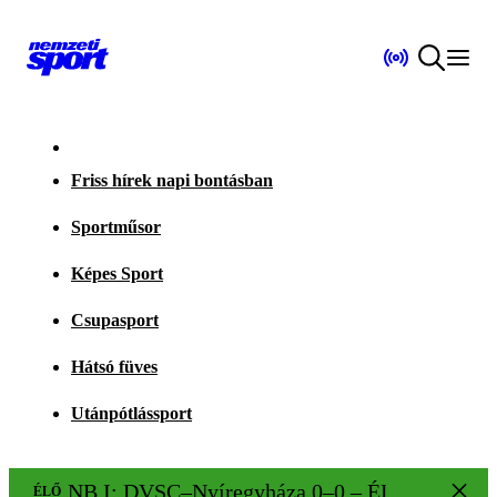
Friss hírek napi bontásban
Sportműsor
Képes Sport
Csupasport
Hátsó füves
Utánpótlássport
NB I: DVSC–Nyíregyháza 0–0 – ÉLŐ!
ÉLŐ