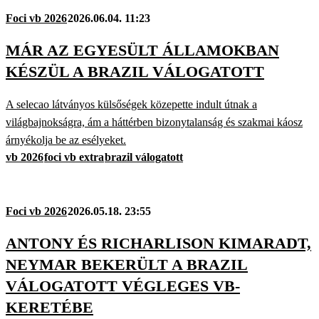
Foci vb 2026
2026.06.04. 11:23
MÁR AZ EGYESÜLT ÁLLAMOKBAN
KÉSZÜL A BRAZIL VÁLOGATOTT
A selecao látványos külsőségek közepette indult útnak a
világbajnokságra, ám a háttérben bizonytalanság és szakmai káosz
árnyékolja be az esélyeket.
vb 2026
foci vb extra
brazil válogatott
Foci vb 2026
2026.05.18. 23:55
ANTONY ÉS RICHARLISON KIMARADT,
NEYMAR BEKERÜLT A BRAZIL
VÁLOGATOTT VÉGLEGES VB-
KERETÉBE