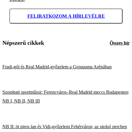
írásokat!
FELIRATKOZOM A HÍRLEVÉLRE
Népszerű cikkek
Összes hír
Fradi-gól és Real Madrid-győzelem a Groupama Arénában
Szombati sportműsor: Ferencváros–Real Madrid meccs Budapesten;
NB I, NB II, NB III
NB II: öt piros lap és Vidi-győzelem Fehérváron; az utolsó percben