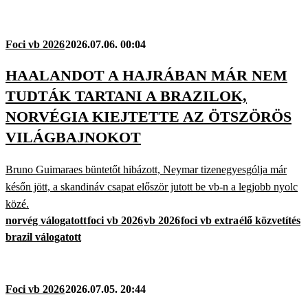
Foci vb 2026
2026.07.06. 00:04
HAALANDOT A HAJRÁBAN MÁR NEM
TUDTÁK TARTANI A BRAZILOK,
NORVÉGIA KIEJTETTE AZ ÖTSZÖRÖS
VILÁGBAJNOKOT
Bruno Guimaraes büntetőt hibázott, Neymar tizenegyesgólja már
későn jött, a skandináv csapat először jutott be vb-n a legjobb nyolc
közé.
norvég válogatott
foci vb 2026
vb 2026
foci vb extra
élő közvetítés
brazil válogatott
Foci vb 2026
2026.07.05. 20:44