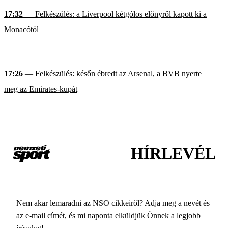
17:32
— Felkészülés: a Liverpool kétgólos előnyről kapott ki a
Monacótól
17:26
— Felkészülés: későn ébredt az Arsenal, a BVB nyerte
meg az Emirates-kupát
HÍRLEVÉL
Nem akar lemaradni az NSO cikkeiről? Adja meg a nevét és
az e-mail címét, és mi naponta elküldjük Önnek a legjobb