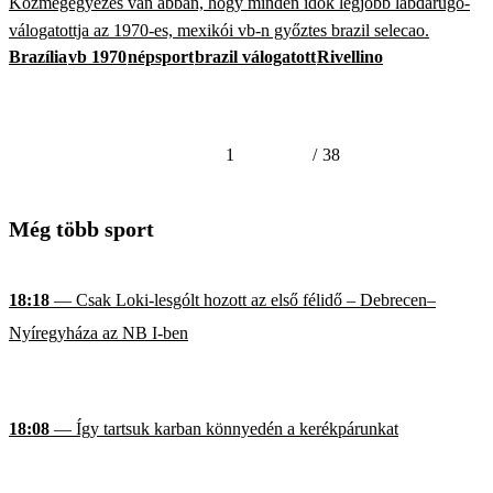
Közmegegyezés van abban, hogy minden idők legjobb labdarúgó-
válogatottja az 1970-es, mexikói vb-n győztes brazil selecao.
Brazília
vb 1970
népsport
brazil válogatott
Rivellino
1
/
38
Még több sport
18:18
— Csak Loki-lesgólt hozott az első félidő – Debrecen–
Nyíregyháza az NB I-ben
18:08
— Így tartsuk karban könnyedén a kerékpárunkat