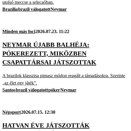
utolsó meccse a selecaóban.
Brazília
brazil válogatott
Neymar
Minden más foci
2026.07.23. 11:22
NEYMAR ÚJABB BALHÉJA:
PÓKEREZETT, MIKÖZBEN
CSAPATTÁRSAI JÁTSZOTTAK
A brazilok klasszisa pimasz módon reagált a támadásokra. Szerinte
„az élet egy játék”.
Santos
brazil válogatott
póker
Neymar
Népsport
2026.07.15. 12:30
HATVAN ÉVE JÁTSZOTTÁK