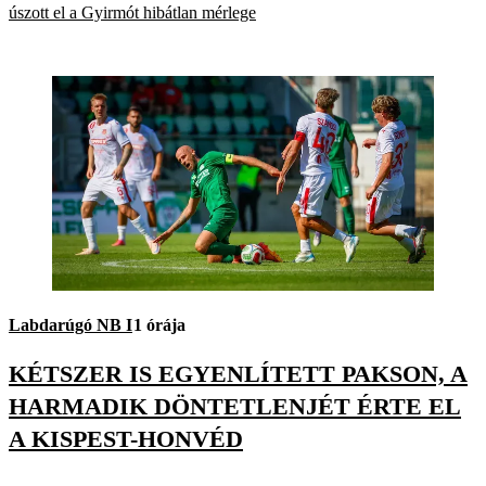
úszott el a Gyirmót hibátlan mérlege
Labdarúgó NB I
1 órája
KÉTSZER IS EGYENLÍTETT PAKSON, A
HARMADIK DÖNTETLENJÉT ÉRTE EL
A KISPEST-HONVÉD