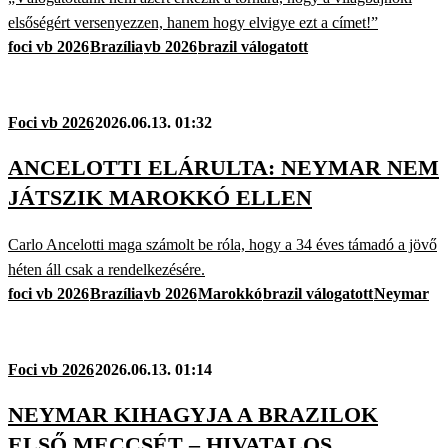
elsőségért versenyezzen, hanem hogy elvigye ezt a címet!”
foci vb 2026
Brazília
vb 2026
brazil válogatott
Foci vb 2026
2026.06.13. 01:32
ANCELOTTI ELÁRULTA: NEYMAR NEM
JÁTSZIK MAROKKÓ ELLEN
Carlo Ancelotti maga számolt be róla, hogy a 34 éves támadó a jövő
héten áll csak a rendelkezésére.
foci vb 2026
Brazília
vb 2026
Marokkó
brazil válogatott
Neymar
Foci vb 2026
2026.06.13. 01:14
NEYMAR KIHAGYJA A BRAZILOK
ELSŐ MECCSÉT – HIVATALOS