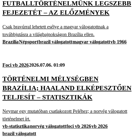
FUTBALLTÖRTÉNELMÜNK LEGSZEBB
FEJEZETÉT – AZ ELŐZMÉNYEK
Csak bravúrral lehetett esélye a magyar válogatottnak a
továbbjutásra a világbajnokságon Brazília ellen.
Brazília
Népsport
brazil válogatott
magyar válogatott
vb 1966
Foci vb 2026
2026.07.06. 01:09
TÖRTÉNELMI MÉLYSÉGBEN
BRAZÍLIA; HAALAND ELKÉPESZTŐEN
TELJESÍT – STATISZTIKÁK
Neymar egy mutatóban csatlakozott Peléhez; a norvég válogatott
történelmet írt.
vb-statisztika
norvég válogatott
foci vb 2026
vb 2026
brazil válogatott