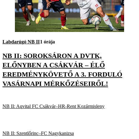
Labdarúgó NB II
1 órája
NB II: SOROKSÁRON A DVTK,
ELŐNYBEN A CSÁKVÁR – ÉLŐ
EREDMÉNYKÖVETŐ A 3. FORDULÓ
VASÁRNAPI MÉRKŐZÉSEIRŐL!
NB II: Aqvital FC Csákvár–HR-Rent Kozármisleny
NB II: Szentlőrinc–FC Nagykanizsa