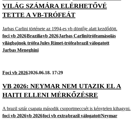
VILÁG SZÁMÁRA ELÉRHETŐVÉ
TETTE A VB-TRÓFEÁT
Jarbas Carlini története az 1994-es vb döntője alatt kezdődött.
foci vb 2026
Brazília
vb 2026
Jarbas Carlini
trófeamásolás
világbajnok trófea
Jules Rimet-trófea
brazil válogatott
Jarbas Meneghini
Foci vb 2026
2026.06.18. 17:29
VB 2026: NEYMAR NEM UTAZIK EL A
HAITI ELLENI MÉRKŐZÉSRE
A brazil sztár csapata második csoportmeccsét is kénytelen kihagyni.
foci vb 2026
vb 2026
foci vb extra
brazil válogatott
Neymar