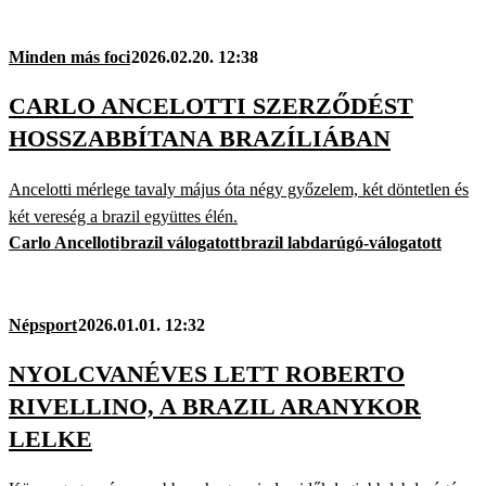
Minden más foci
2026.02.20. 12:38
CARLO ANCELOTTI SZERZŐDÉST
HOSSZABBÍTANA BRAZÍLIÁBAN
Ancelotti mérlege tavaly május óta négy győzelem, két döntetlen és
két vereség a brazil együttes élén.
Carlo Ancelloti
brazil válogatott
brazil labdarúgó-válogatott
Népsport
2026.01.01. 12:32
NYOLCVANÉVES LETT ROBERTO
RIVELLINO, A BRAZIL ARANYKOR
LELKE