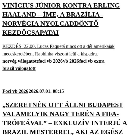
VINÍCIUS JÚNIOR KONTRA ERLING
HAALAND – ÍME, A BRAZÍLIA–
NORVÉGIA NYOLCADDÖNTŐ
KEZDŐCSAPATAI
KEZDÉS: 22.00. Lucas Paquetá nincs ott a dél-amerikaiak
meccskeretében, Raphinha viszont leül a kispadra.
norvég válogatott
foci vb 2026
vb 2026
foci vb extra
brazil válogatott
Foci vb 2026
2026.07.01. 08:15
„SZERETNÉK OTT ÁLLNI BUDAPEST
VALAMELYIK NAGY TERÉN A FIFA-
TRÓFEÁVAL” – EXKLUZÍV INTERJÚ A
BRAZIL MESTERREL, AKI AZ EGÉSZ