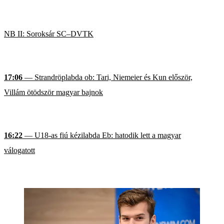
NB II: Soroksár SC–DVTK
17:06
— Strandröplabda ob: Tari, Niemeier és Kun először,
Villám ötödször magyar bajnok
16:22
— U18-as fiú kézilabda Eb: hatodik lett a magyar
válogatott