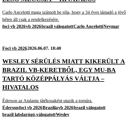
Carlo Ancelotti maga számolt be róla, hogy a 34 éves támadó a jövő
héten áll csak a rendelkezésére.
foci vb 2026
vb 2026
brazil válogatott
Carlo Ancelotti
Neymar
Foci vb 2026
2026.06.07. 18:40
WESLEY SÉRÜLÉS MIATT KIKERÜLT A
BRAZIL VB-KERETBŐL, EGY MU-BA
TARTÓ KÖZÉPPÁLYÁS VÁLTJA –
HIVATALOS
Éderson az Atalanta játékosaként utazik a tornára.
Éderson
foci vb 2026
Brazília
vb 2026
brazil válogatott
brazil labdarúgó-válogatott
Wesley