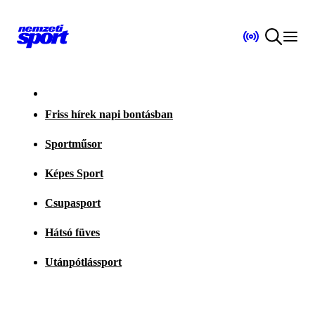
Friss hírek napi bontásban
Sportműsor
Képes Sport
Csupasport
Hátsó füves
Utánpótlássport