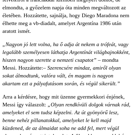
elmondta, a győzelem napja óta minden megváltozott az
életében. Hozzátette, sajnálja, hogy Diego Maradona nem
élhette meg a vb-diadalt, amelyet Argentína 1986 után
aratott ismét.
„Nagyon jó lett volna, ha ő adja át nekem a trófeát, vagy
legalább személyesen láthatja Argentínát világbajnokként,
hiszen nagyon szerette a nemzeti csapatot”
– mondta
Messi. Hozzátette:
– Szerencsére mindaz, amiről olyan
sokat álmodtunk, valóra vált, én magam is nagyon
akartam ezt a pályafutásom során, és végül sikerült.”
Arra a kérdésre, hogy mit üzenne gyermekkori énjének,
Messi így válaszolt:
„Olyan rendkívüli dolgok várnak rád,
amelyeket el sem tudsz képzelni. Az út gyönyörű lesz,
benne nehéz pillanatokkal, amelyeket le kell majd
küzdened, de az álmaidat soha ne add fel, mert végül