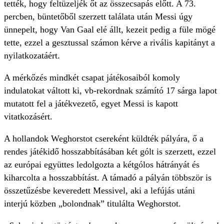
tették, hogy feltüzeljék őt az összecsapás előtt. A 73.
percben, büntetőből szerzett találata után Messi úgy
ünnepelt, hogy Van Gaal elé állt, kezeit pedig a füle mögé
tette, ezzel a gesztussal számon kérve a rivális kapitányt a
nyilatkozatáért.
A mérkőzés mindkét csapat játékosaiból komoly
indulatokat váltott ki, vb-rekordnak számító 17 sárga lapot
mutatott fel a játékvezető, egyet Messi is kapott
vitatkozásért.
A hollandok Weghorstot csereként küldték pályára, ő a
rendes játékidő hosszabbításában két gólt is szerzett, ezzel
az európai együttes ledolgozta a kétgólos hátrányát és
kiharcolta a hosszabbítást. A támadó a pályán többször is
összetűzésbe keveredett Messivel, aki a lefújás utáni
interjú közben „bolondnak” titulálta Weghorstot.