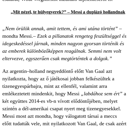
„Mit nézel, te hülyegyerek?” – Messi a duplázó hollandnak
„Nem örülök annak, amit tettem, és ami utána történt”
–
mondta Messi.
– Ezek a pillanatok rengeteg feszültséggel és
idegeskedéssel járnak, minden nagyon gyorsan történik és
az emberek különbözőképpen reagálnak. Semmi nem volt
eltervezve, egyszerűen csak megtörténtek a dolgok.”
Az argentin–holland negyeddöntő előtt Van Gaal azt
nyilatkozta, hogy az ő játékosai jobban felkészültek a
tizenegyespárbajra, mint az ellenfél, valamint arra
emlékeztetett mindenkit, hogy Messi
„labdához sem ért”
a
két együttes 2014-es vb-n vívott elődöntőjében, melyet
szintén a dél-amerikai csapat nyert meg tizenegyesekkel.
Messi most azt mondta, hogy válogatott társai a meccs
előtt tudatták vele, mit nyilatkozott Van Gaal, de csak azért