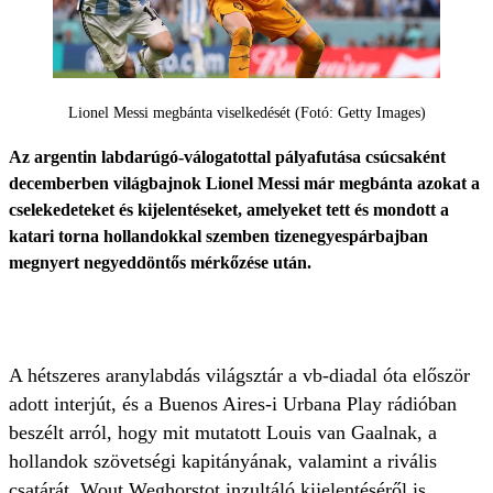
Lionel Messi megbánta viselkedését (Fotó: Getty Images)
Az argentin labdarúgó-válogatottal pályafutása csúcsaként
decemberben világbajnok Lionel Messi már megbánta azokat a
cselekedeteket és kijelentéseket, amelyeket tett és mondott a
katari torna hollandokkal szemben tizenegyespárbajban
megnyert negyeddöntős mérkőzése után.
A hétszeres aranylabdás világsztár a vb-diadal óta először
adott interjút, és a Buenos Aires-i Urbana Play rádióban
beszélt arról, hogy mit mutatott Louis van Gaalnak, a
hollandok szövetségi kapitányának, valamint a rivális
csatárát, Wout Weghorstot inzultáló kijelentéséről is.