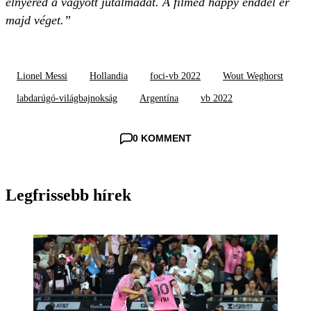
elnyered a vágyott jutalmadat. A filmed happy enddel ér
majd véget.”
Lionel Messi
Hollandia
foci-vb 2022
Wout Weghorst
labdarúgó-világbajnokság
Argentína
vb 2022
0 KOMMENT
Legfrissebb hírek