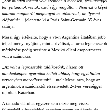
„Sok minden történt vele szemben a meccsen, feszültséggel
teli pillanatok voltak, aztán így reagáltam. Nem ezt a képet
akarom magamról meghagyni az utókornak, de ilyesmi
előfordul”
– jelentette ki a Paris Saint-Germain 35 éves
sztárja.
Messi úgy értékelte, hogy a vb-n Argentína általában jobb
teljesítményt nyújtott, mint a riválisai, a torna legnehezebb
mérkőzése pedig szerinte a Mexikó elleni csoportmeccs
volt a számukra.
„Az volt a legrosszabb találkozónk, hiszen ott
mindenképpen nyernünk kellett ahhoz, hogy egyáltalán
versenyben maradhassunk”
– utalt Messi arra, hogy az
argentinok a szaúdiaktól elszenvedett 2–1-es vereséggel
rajtoltak Katarban.
A támadó elárulta, egyszer sem nézte még vissza
felvételről a franciákkal szemben megnyert döntőt, de