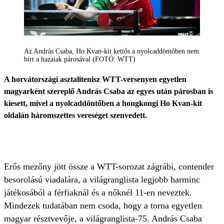
Az András Csaba, Ho Kvan-kit kettős a nyolcaddöntőben nem
bírt a hazaiak párosával (FOTÓ: WTT)
A horvátországi asztalitenisz WTT-versenyen egyetlen
magyarként szereplő András Csaba az egyes után párosban is
kiesett, mivel a nyolcaddöntőben a hongkongi Ho Kvan-kit
oldalán háromszettes vereséget szenvedett.
Erős mezőny jött össze a WTT-sorozat zágrábi, contender
besorolású viadalára, a világranglista legjobb harminc
játékosából a férfiaknál és a nőknél 11-en neveztek.
Mindezek tudatában nem csoda, hogy a torna egyetlen
magyar résztvevője, a világranglista-75. András Csaba