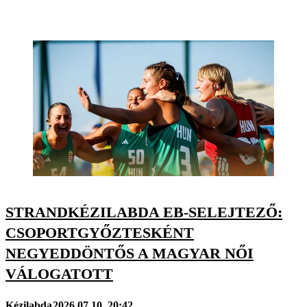
STRANDKÉZILABDA EB-SELEJTEZŐ:
CSOPORTGYŐZTESKÉNT
NEGYEDDÖNTŐS A MAGYAR NŐI
VÁLOGATOTT
Kézilabda
2026.07.10. 20:42