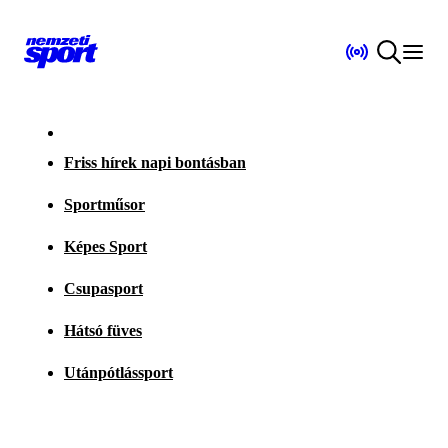
Friss hírek napi bontásban
Sportműsor
Képes Sport
Csupasport
Hátsó füves
Utánpótlássport