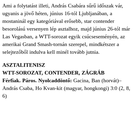
Ami a folytatást illeti, András Csabára sűrű időszak vár,
ugyanis a jövő héten, június 16-tól Ljubljanában, a
mostaninál egy kategóriával erősebb, star contender
besorolású versenyen lép asztalhoz, majd június 26-tól már
Las Vegasban, a WTT-sorozat egyik csúcseseményén, az
amerikai Grand Smash-tornán szerepel, mindkétszer a
selejtezőből indulva kell minél tovább jutnia.
ASZTALITENISZ
WTT-SOROZAT, CONTENDER, ZÁGRÁB
Férfiak. Páros. Nyolcaddöntő:
Gacina, Ban (horvát)–
András Csaba, Ho Kvan-kit (magyar, hongkongi) 3:0 (2, 8,
6)