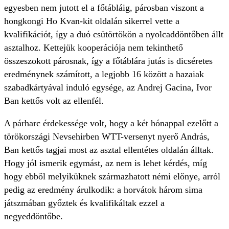
egyesben nem jutott el a főtábláig, párosban viszont a
hongkongi Ho Kvan-kit oldalán sikerrel vette a
kvalifikációt, így a duó csütörtökön a nyolcaddöntőben állt
asztalhoz. Kettejük kooperációja nem tekinthető
összeszokott párosnak, így a főtáblára jutás is dicséretes
eredménynek számított, a legjobb 16 között a hazaiak
szabadkártyával induló egysége, az Andrej Gacina, Ivor
Ban kettős volt az ellenfél.
A párharc érdekessége volt, hogy a két hónappal ezelőtt a
törökországi Nevsehirben WTT-versenyt nyerő András,
Ban kettős tagjai most az asztal ellentétes oldalán álltak.
Hogy jól ismerik egymást, az nem is lehet kérdés, míg
hogy ebből melyiküknek származhatott némi előnye, arról
pedig az eredmény árulkodik: a horvátok három sima
játszmában győztek és kvalifikáltak ezzel a
negyeddöntőbe.