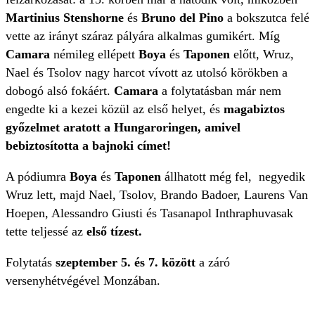
Martinius Stenshorne
és
Bruno del Pino
a bokszutca felé
vette az irányt száraz pályára alkalmas gumikért. Míg
Camara
némileg ellépett
Boya
és
Taponen
előtt, Wruz,
Nael és Tsolov nagy harcot vívott az utolsó körökben a
dobogó alsó fokáért.
Camara
a folytatásban már nem
engedte ki a kezei közül az első helyet, és
magabiztos
győzelmet aratott a Hungaroringen, amivel
bebiztosította a bajnoki címet!
A pódiumra
Boya
és
Taponen
állhatott még fel, negyedik
Wruz lett, majd Nael, Tsolov, Brando Badoer, Laurens Van
Hoepen, Alessandro Giusti és Tasanapol Inthraphuvasak
tette teljessé az
első tízest.
Folytatás
szeptember 5. és 7. között
a záró
versenyhétvégével Monzában.