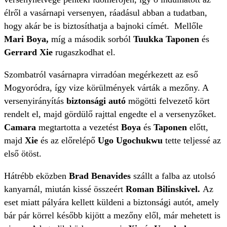
élről a vasárnapi versenyen, ráadásul abban a tudatban,
hogy akár be is biztosíthatja a bajnoki címét. Mellőle
Mari Boya,
míg a második sorból
Tuukka Taponen
és
Gerrard Xie
rugaszkodhat el.
Szombatról vasárnapra virradóan megérkezett az eső
Mogyoródra, így vize körülmények várták a mezőny. A
versenyirányítás
biztonsági autó
mögötti felvezető kört
rendelt el, majd gördülő rajttal engedte el a versenyzőket.
Camara
megtartotta a vezetést
Boya
és
Taponen
előtt,
majd
Xie
és az előrelépő
Ugo Ugochukwu
tette teljessé az
első ötöst.
Hátrébb eközben
Brad Benavides
szállt a falba az utolsó
kanyarnál, miután kissé összeért
Roman Bilinskivel.
Az
eset miatt pályára kellett küldeni a biztonsági autót, amely
bár pár körrel később kijött a mezőny elől, már mehetett is