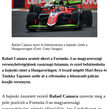
Rafael Camara nyert és bebiztosította a bajnoki címét a
Hungaroringen (Fotó: Getty Images)
Rafael Camara aratott sikert a Formula–3-as magyarországi
versenyhétvégéjének vasárnapi futamán, és ezzel bebiztosította
a bajnoki címet a Hungaroringen. A brazil mögött Mari Boya és
Tuukka Taponen szelte át a célvonalon a felszáradó pályán
lezajló versenyen.
A bajnoki összetett vezető
Rafael Camara
szerezte meg a
pole pozíciót a Formula-3-as magyarországi
versenyhétvége pénteki időmérőjén, így ő indulhatott az