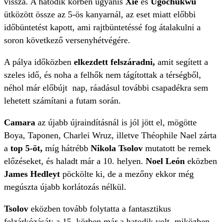
vissza. A hatodik körben ugyanis
Xie
és
Ugochukwu
ütközött össze az 5-ös kanyarnál, az eset miatt előbbi
időbüntetést kapott, ami rajtbüntetéssé fog átalakulni a
soron következő versenyhétvégére.
A pálya időközben
elkezdett felszáradni,
amit segített a
szeles idő, és noha a felhők nem tágítottak a térségből,
néhol már előbújt nap, ráadásul további csapadékra sem
lehetett számítani a futam során.
Camara
az újabb újraindításnál is jól jött el, mögötte
Boya, Taponen, Charlei Wruz, illetve Théophile Nael zárta
a
top 5-öt,
míg hátrébb
Nikola Tsolov
mutatott be remek
előzéseket, és haladt már a 10. helyen.
Noel León
eközben
James Hedleyt
pöckölte ki, de a mezőny ekkor még
megúszta újabb korlátozás nélkül.
Tsolov
eközben tovább folytatta a fantasztikus
felzárkózását: a 15. körben már a hatodik volt, miközben