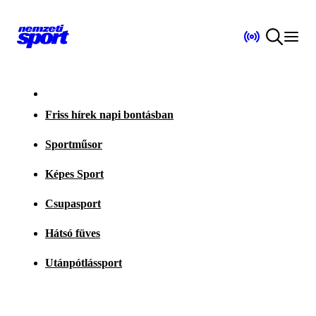
Friss hírek napi bontásban
Sportműsor
Képes Sport
Csupasport
Hátsó füves
Utánpótlássport