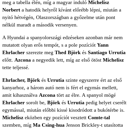
meg a tabella élén, míg a magyar induló
Michelisz
Norbert
a hatodik helyről kívánt előrébb lépni, miután a
nyitó hétvégén, Olaszországban a győzelme után pont
nélkül maradt a második versenyen.
A Hyundai a spanyolországi edzéseken azonban már nem
mutatott olyan erős tempót, s a pole pozíciót
Yann
Ehrlacher
szerezte meg
Thed Björk
és
Santiago Urrutia
előtt.
Azcona
a negyedik lett, míg az első ötöst
Michelisz
tette teljessé.
Ehrlacher, Björk
és
Urrutia
szinte egyszerre ért az első
kanyarhoz, a három autó nem is fért el egymás mellett,
amit kihasználva
Azcona
tört az élre. A spanyol mögé
Ehrlacher
sorolt be,
Björk
és
Urrutia
pedig helyet cserélt
egymással, miután előbbi kissé kisodródott a bukótérbe is.
Michelisz
eközben egy pozíciót vesztett
Comte-tal
szemben, míg
Ma Csing-hua
Jenson Brickley-t utasította