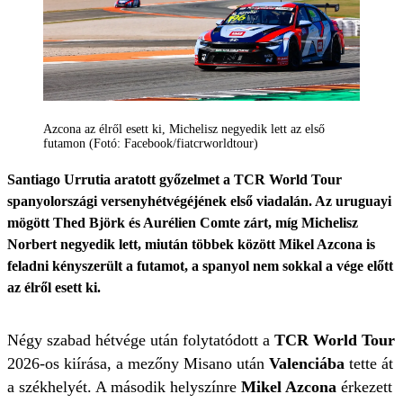
Azcona az élről esett ki, Michelisz negyedik lett az első
futamon (Fotó: Facebook/fiatcrworldtour)
Santiago Urrutia aratott győzelmet a TCR World Tour
spanyolországi versenyhétvégéjének első viadalán. Az uruguayi
mögött Thed Björk és Aurélien Comte zárt, míg Michelisz
Norbert negyedik lett, miután többek között Mikel Azcona is
feladni kényszerült a futamot, a spanyol nem sokkal a vége előtt
az élről esett ki.
Négy szabad hétvége után folytatódott a
TCR World Tour
2026-os kiírása, a mezőny Misano után
Valenciába
tette át
a székhelyét. A második helyszínre
Mikel Azcona
érkezett