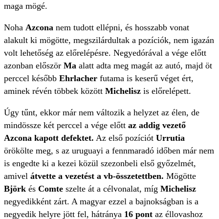
maga mögé.
Noha
Azcona
nem tudott ellépni, és hosszabb vonat
alakult ki mögötte, megszilárdultak a pozíciók, nem igazán
volt lehetőség az előrelépésre. Negyedórával a vége előtt
azonban először
Ma
alatt adta meg magát az autó, majd öt
perccel később
Ehrlacher
futama is keserű véget ért,
aminek révén többek között
Michelisz
is előrelépett.
Úgy tűnt, ekkor már nem változik a helyzet az élen, de
mindössze két perccel a vége előtt
az addig vezető
Azcona kapott defektet.
Az első pozíciót
Urrutia
örökölte meg, s az uruguayi a fennmaradó időben már nem
is engedte ki a kezei közül szezonbeli első győzelmét,
amivel
átvette a vezetést a vb-összetettben.
Mögötte
Björk
és
Comte
szelte át a célvonalat, míg
Michelisz
negyedikként zárt. A magyar ezzel a bajnokságban is a
negyedik helyre jött fel, hátránya
16 pont
az éllovashoz