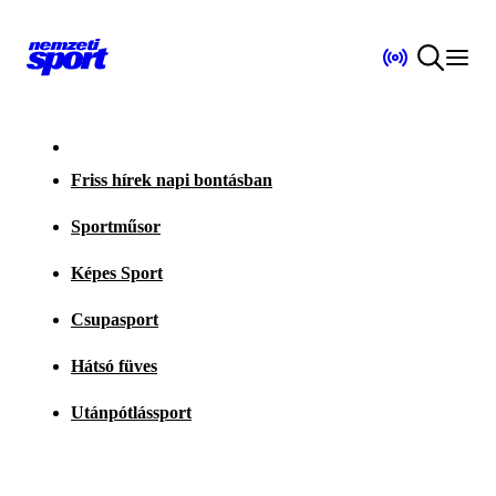
Friss hírek napi bontásban
Sportműsor
Képes Sport
Csupasport
Hátsó füves
Utánpótlássport