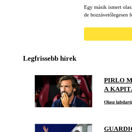
Egy másik ismert olas
de hozzávetőlegesen fé
Legfrissebb hírek
PIRLO 
A KAPIT
Olasz labdar
GUARDIO