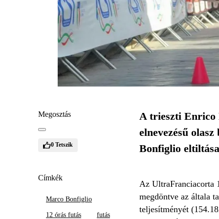
Megosztás
A trieszti Enrico
elnevezésű olasz 
0
Tetszik
Bonfiglio eltiltás
Címkék
Az UltraFranciacorta 1
megdöntve az általa ta
Marco Bonfiglio
teljesítményét (154.18
12 órás futás
futás