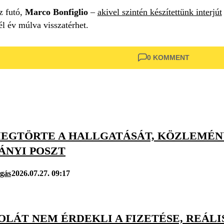
z futó,
Marco Bonfiglio
–
akivel szintén készítettünk interjút
l év múlva visszatérhet.
0 KOMMENT
MEGTÖRTE A HALLGATÁSÁT, KÖZLEMÉN
ÁNYI POSZT
úgás
2026.07.27. 09:17
LÁT NEM ÉRDEKLI A FIZETÉSE, REÁLIS