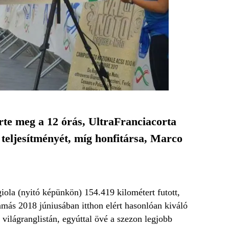
erte meg a 12 órás, UltraFranciacorta
 teljesítményét, míg honfitársa, Marco
iola (nyitó képünkön) 154.419 kilométert futott,
Tamás 2018 júniusában itthon elért hasonlóan kiváló
világranglistán, egyúttal övé a szezon legjobb