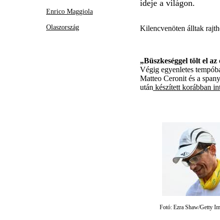
ideje a világon.
Enrico Maggiola
Olaszország
Kilencvenöten álltak rajt
„Büszkeséggel tölt el a
Végig egyenletes tempóban
Matteo Ceronit és a spanyo
után
készített korábban in
Fotó: Ezra Shaw/Getty I