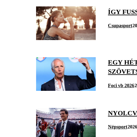
ÍGY FU
Csupasport
20
EGY HÉ
SZÖVET
Foci vb 2026
2
NYOLCV
Népsport
2026