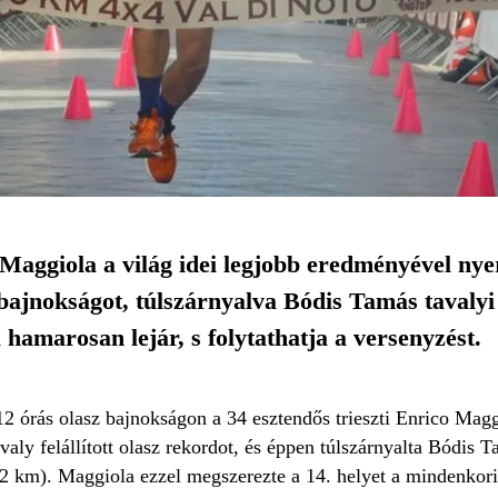
 Maggiola a világ idei legjobb eredményével ny
bajnokságot, túlszárnyalva Bódis Tamás tavalyi
a hamarosan lejár, s folytathatja a versenyzést.
2 órás olasz bajnokságon a 34 esztendős trieszti Enrico Magg
valy felállított olasz rekordot, és éppen túlszárnyalta Bódis 
2 km). Maggiola ezzel megszerezte a 14. helyet a mindenkori 