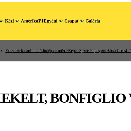
Kézi
Amerika
F1
Egyéni
Csapat
Galéria
Friss hírek napi bontásban
Sportműsor
Képes Sport
Csupasport
Hátsó füves
Utá
KELT, BONFIGLIO 