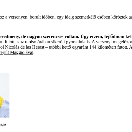
hoz a versenyen, borult időben, egy ideig szemerkélő esőben köröztek a
z eredmény, de nagyon szerencsés voltam. Úgy érzem, fejlődnöm kel
 futott, s az utolsó órában sikerült gyorsulnia is. A versenyt megelő
l Nicolás de las Herast – utóbbi kettő egyaránt 144 kilométert futott. A
terjút Maggiolával
.
mages