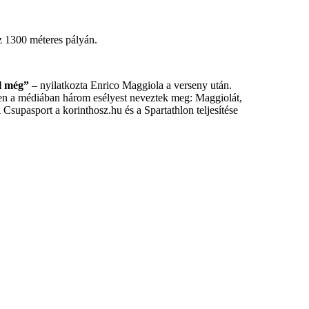
z 1300 méteres pályán.
l még”
– nyilatkozta Enrico Maggiola a verseny után.
zően a médiában három esélyest neveztek meg: Maggiolát,
 Csupasport a korinthosz.hu és a Spartathlon teljesítése