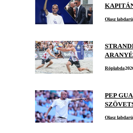
KAPITÁ
Olasz labdar
STRAND
ARANYÉ
Röplabda
202
PEP GU
SZÖVET
Olasz labdar