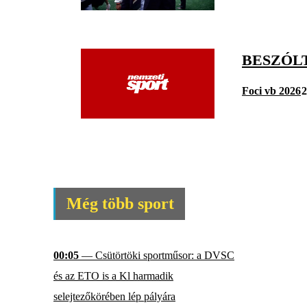
BESZÓL
Foci vb 2026
2
Még több sport
00:05
— Csütörtöki sportműsor: a DVSC
és az ETO is a Kl harmadik
selejtezőkörében lép pályára