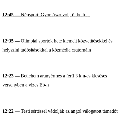
12:45
— Népsport: Gyorsúszó volt, öt betű…
12:35
— Olimpiai sportok hete kiemelt közvetítésekkel és
helyszíni tudósításokkal a közmédia csatornáin
12:23
— Betlehem aranyérmes a férfi 3 km-es kieséses
versenyben a vizes Eb-n
12:22
— Testi sértéssel vádolják az angol válogatott támadót