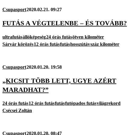
Csupasport
2020.02.21. 09:27
FUTÁS A VÉGTELENBE – ÉS TOVÁBB?
ultrafutás
állóképeség
24 órás futás
ötven kilométer
Sárvár körözés
12 órás futás
futás
hosszútáv
száz kilométer
Csupasport
2020.01.20. 19:58
„KICSIT TÖBB LETT, UGYE AZÉRT
MARADHAT?”
24 órás futás
12 órás futás
futás
futópados futás
világrekord
Csécsei Zoltán
Csupasport
2020.01.20. 08:47