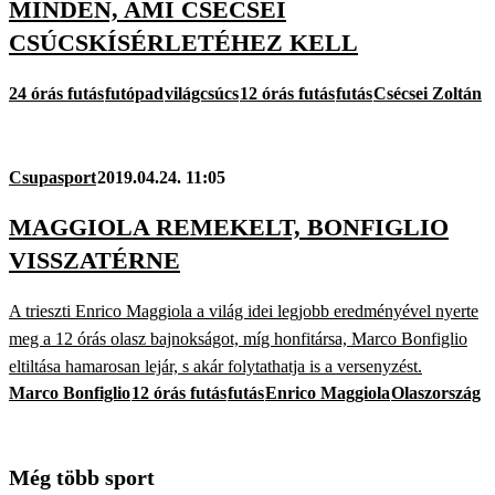
MINDEN, AMI CSÉCSEI
CSÚCSKÍSÉRLETÉHEZ KELL
24 órás futás
futópad
világcsúcs
12 órás futás
futás
Csécsei Zoltán
Csupasport
2019.04.24. 11:05
MAGGIOLA REMEKELT, BONFIGLIO
VISSZATÉRNE
A trieszti Enrico Maggiola a világ idei legjobb eredményével nyerte
meg a 12 órás olasz bajnokságot, míg honfitársa, Marco Bonfiglio
eltiltása hamarosan lejár, s akár folytathatja is a versenyzést.
Marco Bonfiglio
12 órás futás
futás
Enrico Maggiola
Olaszország
Még több sport