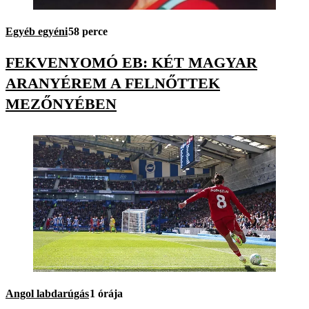
Egyéb egyéni
58 perce
FEKVENYOMÓ EB: KÉT MAGYAR
ARANYÉREM A FELNŐTTEK
MEZŐNYÉBEN
Angol labdarúgás
1 órája