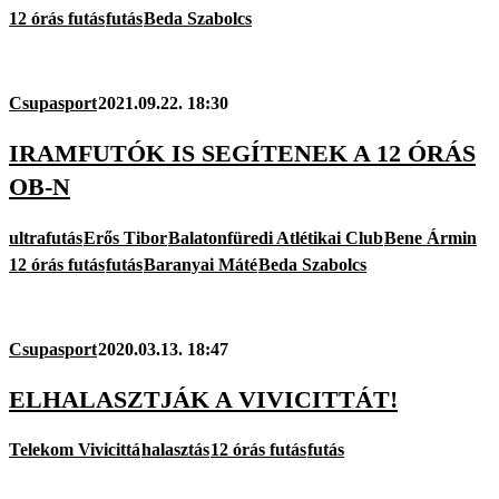
12 órás futás
futás
Beda Szabolcs
Csupasport
2021.09.22. 18:30
IRAMFUTÓK IS SEGÍTENEK A 12 ÓRÁS
OB-N
ultrafutás
Erős Tibor
Balatonfüredi Atlétikai Club
Bene Ármin
12 órás futás
futás
Baranyai Máté
Beda Szabolcs
Csupasport
2020.03.13. 18:47
ELHALASZTJÁK A VIVICITTÁT!
Telekom Vivicittá
halasztás
12 órás futás
futás