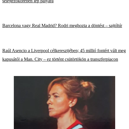
selejtezőkörében lép pályára
Barcelona vagy Real Madrid? Rodri meghozta a döntést – sajtóhír
Raúl Asencio a Liverpool célkeresztjében; 45 millió fontért vált meg
kapusától a Man. City – ez történt csütörtökön a transzferpiacon