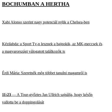
BOCHUMBAN A HERTHA
Xabi Alonso szerint nagy potenciál rejlik a Chelsea-ben
Kézilabda: a Sport Tv-n lesznek a bajnokik, az MK-meccsek és
a magyarországi válogatott találkozók is
Érdi Mária: Szeretnék még többet tanulni magamról is
11:23
— A Tour-győztes Jan Ullrich sajnálja, hogy későn
vallotta be a doppingolását