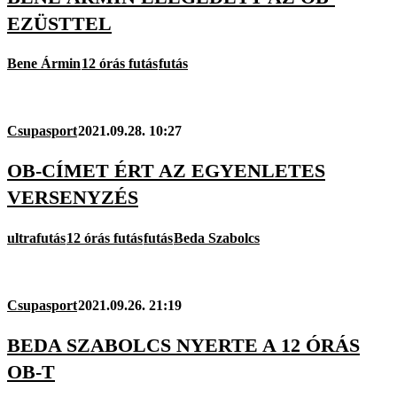
EZÜSTTEL
Bene Ármin
12 órás futás
futás
Csupasport
2021.09.28. 10:27
OB-CÍMET ÉRT AZ EGYENLETES
VERSENYZÉS
ultrafutás
12 órás futás
futás
Beda Szabolcs
Csupasport
2021.09.26. 21:19
BEDA SZABOLCS NYERTE A 12 ÓRÁS
OB-T