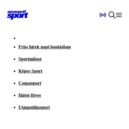
Friss hírek napi bontásban
Sportműsor
Képes Sport
Csupasport
Hátsó füves
Utánpótlássport