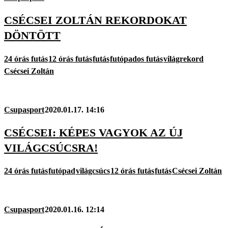
CSÉCSEI ZOLTÁN REKORDOKAT
DÖNTÖTT
24 órás futás
12 órás futás
futás
futópados futás
világrekord
Csécsei Zoltán
Csupasport
2020.01.17. 14:16
CSÉCSEI: KÉPES VAGYOK AZ ÚJ
VILÁGCSÚCSRA!
24 órás futás
futópad
világcsúcs
12 órás futás
futás
Csécsei Zoltán
Csupasport
2020.01.16. 12:14