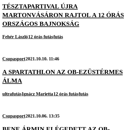
TÉSZTAPARTIVAL ÚJRA
MARTONVÁSÁRON RAJTOL A 12 ÓRÁS
ORSZÁGOS BAJNOKSÁG
Fehér László
12 órás futás
futás
Csupasport
2021.10.10. 11:46
A SPARTATHLON AZ OB-EZÜSTÉRMES
ÁLMA
ultrafutás
Ignácz Marietta
12 órás futás
futás
Csupasport
2021.10.06. 13:35
BENE ÁRMIN ELÉGEDETT AZ OB-