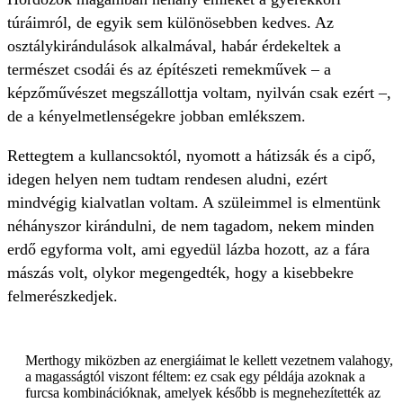
túráimról, de egyik sem különösebben kedves. Az
osztálykirándulások alkalmával, habár érdekeltek a
természet csodái és az építészeti remekművek – a
képzőművészet megszállottja voltam, nyilván csak ezért –,
de a kényelmetlenségekre jobban emlékszem.
Rettegtem a kullancsoktól, nyomott a hátizsák és a cipő,
idegen helyen nem tudtam rendesen aludni, ezért
mindvégig kialvatlan voltam. A szüleimmel is elmentünk
néhányszor kirándulni, de nem tagadom, nekem minden
erdő egyforma volt, ami egyedül lázba hozott, az a fára
mászás volt, olykor megengedték, hogy a kisebbekre
felmerészkedjek.
Merthogy miközben az energiáimat le kellett vezetnem valahogy,
a magasságtól viszont féltem: ez csak egy példája azoknak a
furcsa kombinációknak, amelyek később is megnehezítették az