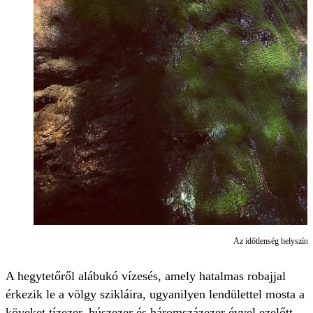
Az időtlenség helyszíne:
A hegytetőről alábukó vízesés, amely hatalmas robajjal
érkezik le a völgy szikláira, ugyanilyen lendülettel mosta a
köveket tízezer, húszezer és háromszázezer évvel ezelőtt