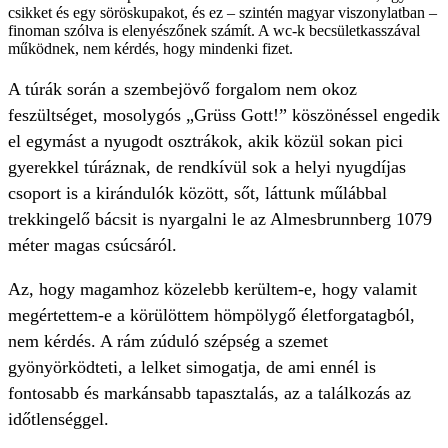
csikket és egy söröskupakot, és ez – szintén magyar viszonylatban –
finoman szólva is elenyészőnek számít. A wc-k becsületkasszával
működnek, nem kérdés, hogy mindenki fizet.
A túrák során a szembejövő forgalom nem okoz
feszültséget, mosolygós „Grüss Gott!” köszönéssel engedik
el egymást a nyugodt osztrákok, akik közül sokan pici
gyerekkel túráznak, de rendkívül sok a helyi nyugdíjas
csoport is a kirándulók között, sőt, láttunk műlábbal
trekkingelő bácsit is nyargalni le az Almesbrunnberg 1079
méter magas csúcsáról.
Az, hogy magamhoz közelebb kerültem-e, hogy valamit
megértettem-e a körülöttem hömpölygő életforgatagból,
nem kérdés. A rám zúduló szépség a szemet
gyönyörködteti, a lelket simogatja, de ami ennél is
fontosabb és markánsabb tapasztalás, az a találkozás az
időtlenséggel.