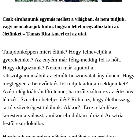
Csak elrohanunk egymás mellett a világban, és nem tudjuk,
vagy nem akarjuk tudni, hogyan lehet megváltoztatni az
életünket – Tamás Rita ismeri ezt az utat.
Tulajdonképpen miért élünk? Hogy felneveljük a
gyerekeinket? Az enyém már félig-meddig fel is nőtt.
Hogy dolgozzunk? Nekem már kijutott a
rabszolgamunkából az elmúlt huszonvalahány évben. Hogy
meglegyen a betevőnk és fel tudjuk adni a csekkjeinket?
Azért elég kiábrándító lenne, ha erről szólna ez az édesbús
létezés. Szerelmi beteljesülés? Ritka az, hogy élethosszig
tartó szövetségest találunk. Akkor?! Erre a kérdésre
kerestem a választ, amikor elindultam túrázni Ausztria
festői szurdokaiba.
Hordozok magamban néhány emléket a gyerekkori