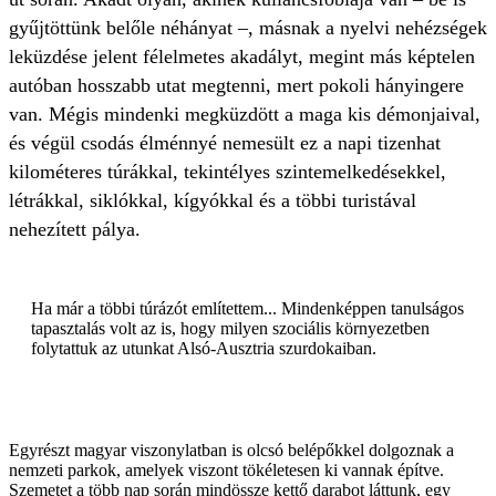
gyűjtöttünk belőle néhányat –, másnak a nyelvi nehézségek
leküzdése jelent félelmetes akadályt, megint más képtelen
autóban hosszabb utat megtenni, mert pokoli hányingere
van. Mégis mindenki megküzdött a maga kis démonjaival,
és végül csodás élménnyé nemesült ez a napi tizenhat
kilométeres túrákkal, tekintélyes szintemelkedésekkel,
létrákkal, siklókkal, kígyókkal és a többi turistával
nehezített pálya.
Ha már a többi túrázót említettem... Mindenképpen tanulságos
tapasztalás volt az is, hogy milyen szociális környezetben
folytattuk az utunkat Alsó-Ausztria szurdokaiban.
Egyrészt magyar viszonylatban is olcsó belépőkkel dolgoznak a
nemzeti parkok, amelyek viszont tökéletesen ki vannak építve.
Szemetet a több nap során mindössze kettő darabot láttunk, egy