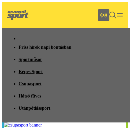
Friss hírek napi bontásban
Sportműsor
Képes Sport
Csupasport
Hátsó füves
Utánpótlássport