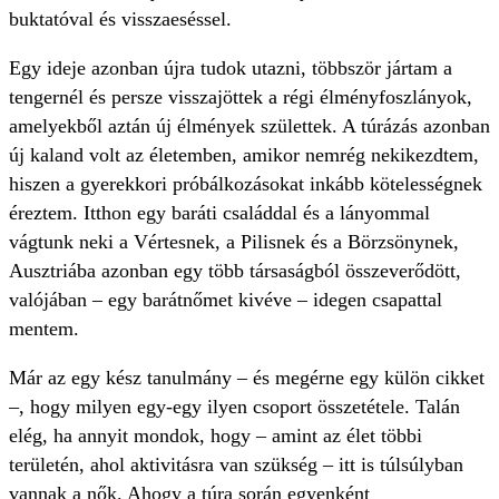
buktatóval és visszaeséssel.
Egy ideje azonban újra tudok utazni, többször jártam a
tengernél és persze visszajöttek a régi élményfoszlányok,
amelyekből aztán új élmények születtek. A túrázás azonban
új kaland volt az életemben, amikor nemrég nekikezdtem,
hiszen a gyerekkori próbálkozásokat inkább kötelességnek
éreztem. Itthon egy baráti családdal és a lányommal
vágtunk neki a Vértesnek, a Pilisnek és a Börzsönynek,
Ausztriába azonban egy több társaságból összeverődött,
valójában – egy barátnőmet kivéve – idegen csapattal
mentem.
Már az egy kész tanulmány – és megérne egy külön cikket
–, hogy milyen egy-egy ilyen csoport összetétele. Talán
elég, ha annyit mondok, hogy – amint az élet többi
területén, ahol aktivitásra van szükség – itt is túlsúlyban
vannak a nők. Ahogy a túra során egyenként