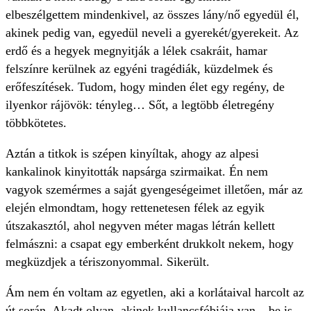
elbeszélgettem mindenkivel, az összes lány/nő egyedül él,
akinek pedig van, egyedül neveli a gyerekét/gyerekeit. Az
erdő és a hegyek megnyitják a lélek csakráit, hamar
felszínre kerülnek az egyéni tragédiák, küzdelmek és
erőfeszítések. Tudom, hogy minden élet egy regény, de
ilyenkor rájövök: tényleg… Sőt, a legtöbb életregény
többkötetes.
Aztán a titkok is szépen kinyíltak, ahogy az alpesi
kankalinok kinyitották napsárga szirmaikat. Én nem
vagyok szemérmes a saját gyengeségeimet illetően, már az
elején elmondtam, hogy rettenetesen félek az egyik
útszakasztól, ahol negyven méter magas létrán kellett
felmászni: a csapat egy emberként drukkolt nekem, hogy
megküzdjek a tériszonyommal. Sikerült.
Ám nem én voltam az egyetlen, aki a korlátaival harcolt az
út során. Akadt olyan, akinek kullancsfóbiája van – be is