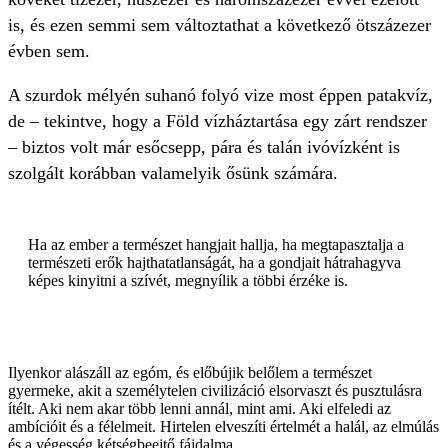
is, és ezen semmi sem változtathat a következő ötszázezer
évben sem.
A szurdok mélyén suhanó folyó vize most éppen patakvíz,
de – tekintve, hogy a Föld vízháztartása egy zárt rendszer
– biztos volt már esőcsepp, pára és talán ivóvízként is
szolgált korábban valamelyik ősünk számára.
Ha az ember a természet hangjait hallja, ha megtapasztalja a
természeti erők hajthatatlanságát, ha a gondjait hátrahagyva
képes kinyitni a szívét, megnyílik a többi érzéke is.
Ilyenkor alászáll az egóm, és előbújik belőlem a természet
gyermeke, akit a személytelen civilizáció elsorvaszt és pusztulásra
ítélt. Aki nem akar több lenni annál, mint ami. Aki elfeledi az
ambícióit és a félelmeit. Hirtelen elveszíti értelmét a halál, az elmúlás
és a végesség kétségbeejtő fájdalma.