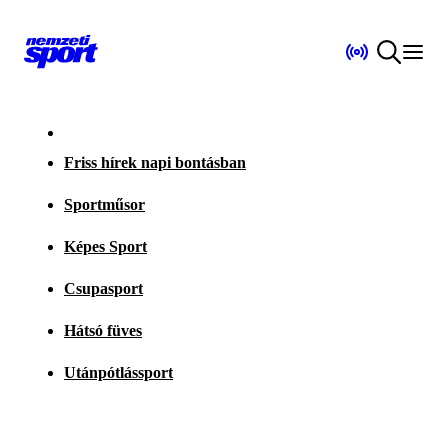
Friss hírek napi bontásban
Sportműsor
Képes Sport
Csupasport
Hátsó füves
Utánpótlássport