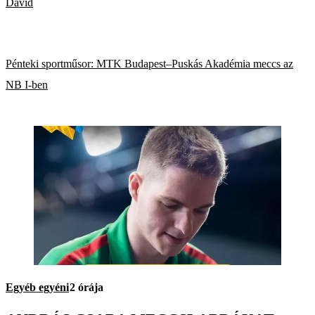
Dávid
Pénteki sportműsor: MTK Budapest–Puskás Akadémia meccs az
NB I-ben
Egyéb egyéni
2 órája