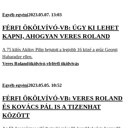
Egyéb egyéni
2023.05.07. 13:03
FÉRFI ÖKÖLVÍVÓ-VB: ÚGY KI LEHET
KAPNI, AHOGYAN VERES ROLAND
A 75 kilós Akilov Pilip bejutott a legjobb 16 közé a grúz Georgi
Habaradze ellen.
Veres Roland
ökölvívó-vb
férfi ökölvívás
Egyéb egyéni
2023.05.05. 10:52
FÉRFI ÖKÖLVÍVÓ-VB: VERES ROLAND
ÉS KOVÁCS PÁL IS A TIZENHAT
KÖZÖTT