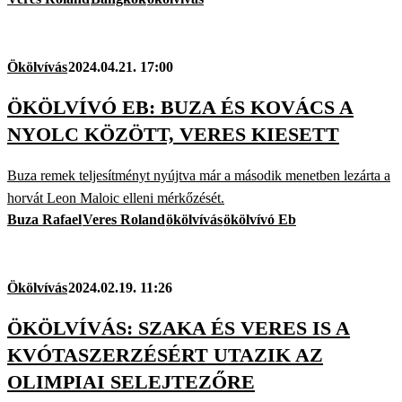
Ökölvívás
2024.04.21. 17:00
ÖKÖLVÍVÓ EB: BUZA ÉS KOVÁCS A
NYOLC KÖZÖTT, VERES KIESETT
Buza remek teljesítményt nyújtva már a második menetben lezárta a
horvát Leon Maloic elleni mérkőzését.
Buza Rafael
Veres Roland
ökölvívás
ökölvívó Eb
Ökölvívás
2024.02.19. 11:26
ÖKÖLVÍVÁS: SZAKA ÉS VERES IS A
KVÓTASZERZÉSÉRT UTAZIK AZ
OLIMPIAI SELEJTEZŐRE