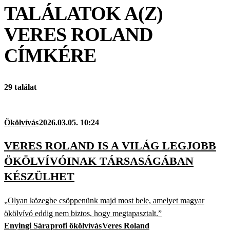
TALÁLATOK A(Z)
VERES ROLAND
CÍMKÉRE
29 találat
Ökölvívás
2026.03.05. 10:24
VERES ROLAND IS A VILÁG LEGJOBB
ÖKÖLVÍVÓINAK TÁRSASÁGÁBAN
KÉSZÜLHET
„Olyan közegbe csöppenünk majd most bele, amelyet magyar
ökölvívó eddig nem biztos, hogy megtapasztalt.”
Enyingi Sára
profi ökölvívás
Veres Roland