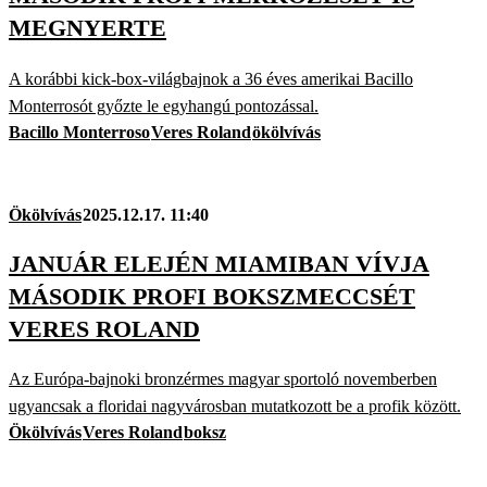
MEGNYERTE
A korábbi kick-box-világbajnok a 36 éves amerikai Bacillo
Monterrosót győzte le egyhangú pontozással.
Bacillo Monterroso
Veres Roland
ökölvívás
Ökölvívás
2025.12.17. 11:40
JANUÁR ELEJÉN MIAMIBAN VÍVJA
MÁSODIK PROFI BOKSZMECCSÉT
VERES ROLAND
Az Európa-bajnoki bronzérmes magyar sportoló novemberben
ugyancsak a floridai nagyvárosban mutatkozott be a profik között.
Ökölvívás
Veres Roland
boksz