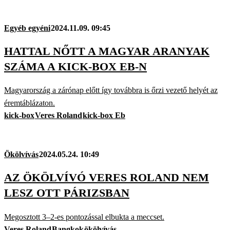
Egyéb egyéni
2024.11.09. 09:45
HATTAL NŐTT A MAGYAR ARANYAK
SZÁMA A KICK-BOX EB-N
Magyarország a zárónap előtt így továbbra is őrzi vezető helyét az
éremtáblázaton.
kick-box
Veres Roland
kick-box Eb
Ökölvívás
2024.05.24. 10:49
AZ ÖKÖLVÍVÓ VERES ROLAND NEM
LESZ OTT PÁRIZSBAN
Megosztott 3–2-es pontozással elbukta a meccset.
Veres Roland
Bangkok
ökölvívás