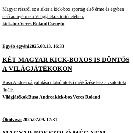
Magyar részről ez a siker a kick-box sportág első érme és egyben
első aranyérme a Világjátékok történetében.
kick-box
Veres Roland
Csengtu
Egyéb egyéni
2025.08.13. 16:33
KÉT MAGYAR KICK-BOXOS IS DÖNTŐS
A VILÁGJÁTÉKOKON
Busa Andrea pályafutása utolsó utolsó mérkőzése lesz a csütörtöki
finálé.
Világjátékok
Busa Andrea
kick-box
Veres Roland
Ökölvívás
2025.07.09. 17:31
MAGYAR BOKSZOLÓ MÉG NEM