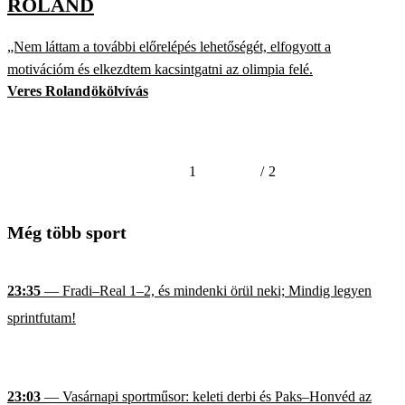
ROLAND
„Nem láttam a további előrelépés lehetőségét, elfogyott a
motivációm és elkezdtem kacsintgatni az olimpia felé.
Veres Roland
ökölvívás
1
/
2
Még több sport
23:35
— Fradi–Real 1–2, és mindenki örül neki; Mindig legyen
sprintfutam!
23:03
— Vasárnapi sportműsor: keleti derbi és Paks–Honvéd az