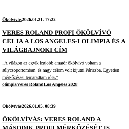
Ökölvívás
2026.01.21. 17:22
VERES ROLAND PROFI ÖKÖLVÍVÓ
CÉLJA A LOS ANGELES-I OLIMPIA ÉS A
VILÁGBAJNOKI CÍM
„A világon az egyik legjobb amatőr ökölvívó voltam a
súlycsoportomban, és nagy célom volt kijutni Párizsba. Egyetlen
mérkőzéssel lemaradtam róla.”
olimpia
Veres Roland
Los Angeles 2028
Ökölvívás
2026.01.05. 08:39
ÖKÖLVÍVÁS: VERES ROLAND A
MÁSODIK PROFI MÉRKŐZÉSÉT IS