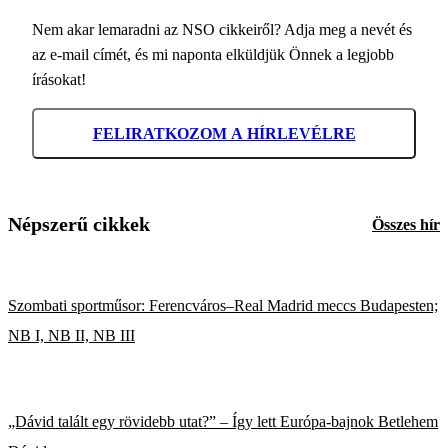
Nem akar lemaradni az NSO cikkeiről? Adja meg a nevét és
az e-mail címét, és mi naponta elküldjük Önnek a legjobb
írásokat!
FELIRATKOZOM A HÍRLEVÉLRE
Népszerű cikkek
Összes hír
Szombati sportműsor: Ferencváros–Real Madrid meccs Budapesten;
NB I, NB II, NB III
„Dávid talált egy rövidebb utat?” – Így lett Európa-bajnok Betlehem