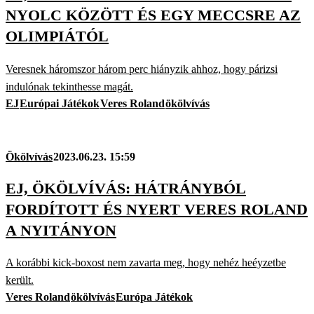
NYOLC KÖZÖTT ÉS EGY MECCSRE AZ
OLIMPIÁTÓL
Veresnek háromszor három perc hiányzik ahhoz, hogy párizsi
indulónak tekinthesse magát.
EJ
Európai Játékok
Veres Roland
ökölvívás
Ökölvívás
2023.06.23. 15:59
EJ, ÖKÖLVÍVÁS: HÁTRÁNYBÓL
FORDÍTOTT ÉS NYERT VERES ROLAND
A NYITÁNYON
A korábbi kick-boxost nem zavarta meg, hogy nehéz heéyzetbe
került.
Veres Roland
ökölvívás
Európa Játékok