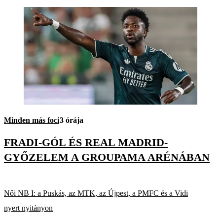
Minden más foci
3 órája
FRADI-GÓL ÉS REAL MADRID-
GYŐZELEM A GROUPAMA ARÉNÁBAN
Női NB I: a Puskás, az MTK, az Újpest, a PMFC és a Vidi
nyert nyitányon