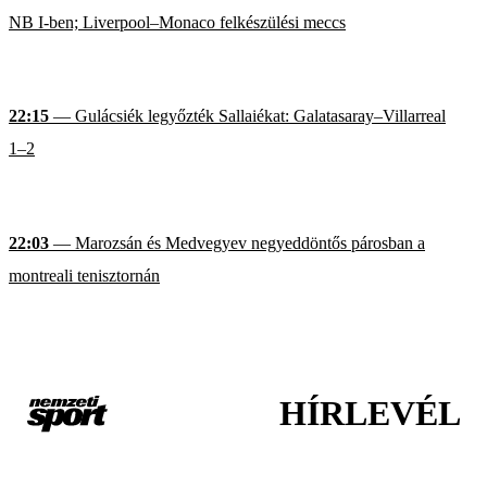
NB I-ben; Liverpool–Monaco felkészülési meccs
22:15
— Gulácsiék legyőzték Sallaiékat: Galatasaray–Villarreal
1–2
22:03
— Marozsán és Medvegyev negyeddöntős párosban a
montreali tenisztornán
HÍRLEVÉL