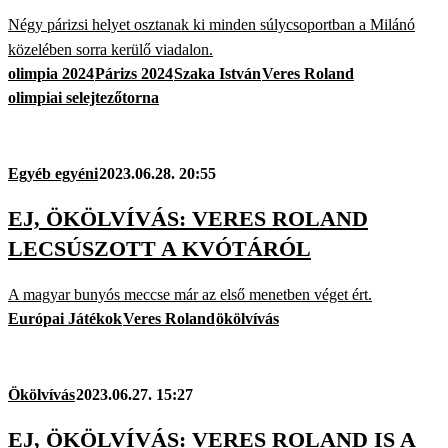
Négy párizsi helyet osztanak ki minden súlycsoportban a Milánó
közelében sorra kerülő viadalon.
olimpia 2024
Párizs 2024
Szaka István
Veres Roland
olimpiai selejtezőtorna
Egyéb egyéni
2023.06.28. 20:55
EJ, ÖKÖLVÍVÁS: VERES ROLAND
LECSÚSZOTT A KVÓTÁRÓL
A magyar bunyós meccse már az első menetben véget ért.
Európai Játékok
Veres Roland
ökölvívás
Ökölvívás
2023.06.27. 15:27
EJ, ÖKÖLVÍVÁS: VERES ROLAND IS A