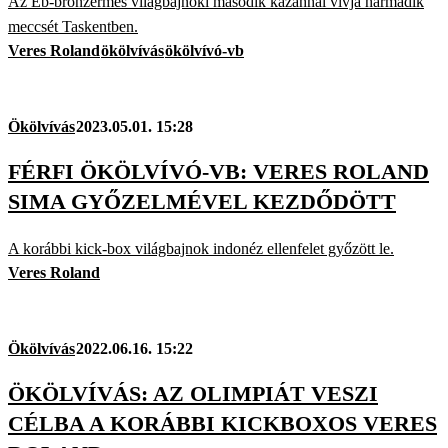
Az Eb-bronzérmes világbajnoki második kazahhal vívja harmadik
meccsét Taskentben.
Veres Roland
ökölvívás
ökölvívó-vb
Ökölvívás
2023.05.01. 15:28
FÉRFI ÖKÖLVÍVÓ-VB: VERES ROLAND
SIMA GYŐZELMÉVEL KEZDŐDÖTT
A korábbi kick-box világbajnok indonéz ellenfelet győzött le.
Veres Roland
Ökölvívás
2022.06.16. 15:22
ÖKÖLVÍVÁS: AZ OLIMPIÁT VESZI
CÉLBA A KORÁBBI KICKBOXOS VERES