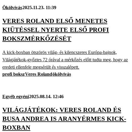
Ökölvívás
2025.11.23. 11:39
VERES ROLAND ELSŐ MENETES
KIÜTÉSSEL NYERTE ELSŐ PROFI
BOKSZMÉRKŐZÉSÉT
A kick-boxban ötszörös világ- és kilencszeres Európa-bajnok,
Világjátékok-győztes 72 órával a mérkőzés előtt tudta meg, hogy az
eredeti ellenfele megsérült és visszalépett.
profi boksz
Veres Roland
ökölvívás
Egyéb egyéni
2025.08.14. 12:46
VILÁGJÁTÉKOK: VERES ROLAND ÉS
BUSA ANDREA IS ARANYÉRMES KICK-
BOXBAN