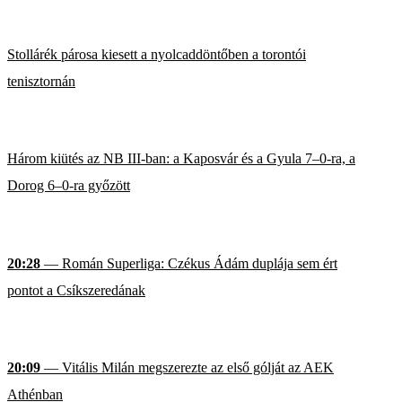
Stollárék párosa kiesett a nyolcaddöntőben a torontói
tenisztornán
Három kiütés az NB III-ban: a Kaposvár és a Gyula 7–0-ra, a
Dorog 6–0-ra győzött
20:28
— Román Superliga: Czékus Ádám duplája sem ért
pontot a Csíkszeredának
20:09
— Vitális Milán megszerezte az első gólját az AEK
Athénban