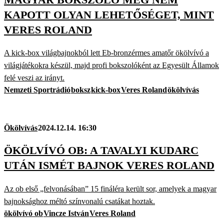
KAPOTT OLYAN LEHETŐSÉGET, MINT
VERES ROLAND
A kick-box világbajnokból lett Eb-bronzérmes amatőr ökölvívó a
világjátékokra készül, majd profi bokszolóként az Egyesült Államok
felé veszi az irányt.
Nemzeti Sportrádió
boksz
kick-box
Veres Roland
ökölvívás
Ökölvívás
2024.12.14. 16:30
ÖKÖLVÍVÓ OB: A TAVALYI KUDARC
UTÁN ISMÉT BAJNOK VERES ROLAND
Az ob első „felvonásában” 15 fináléra került sor, amelyek a magyar
bajnoksághoz méltó színvonalú csatákat hoztak.
ökölvívó ob
Vincze István
Veres Roland