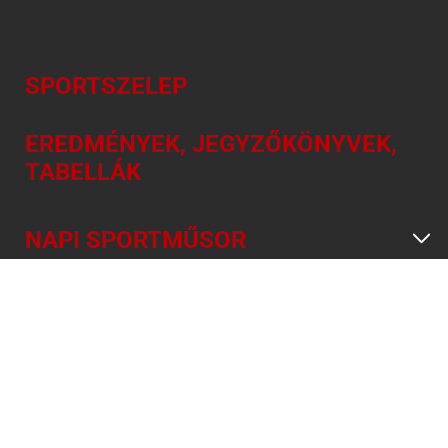
SPORTSZELEP
EREDMÉNYEK, JEGYZŐKÖNYVEK,
TABELLÁK
NAPI SPORTMŰSOR
INFORMÁCIÓ