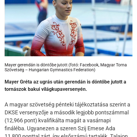
Mayer gerendán is döntőbe jutott (fotó: Facebook, Magyar Torna
Szövetség – Hungarian Gymnastics Federation)
Mayer Gréta az ugrás után gerendán is döntőbe jutott a
tornászok bakui világkupaversenyén.
A magyar szövetség pénteki tájékoztatása szerint a
DKSE versenyzője a második legjobb pontszámmal
(12,966 pont) kvalifikálta magát a vasárnapi
fináléba. Ugyanezen a szeren Szij Emese Ada
11,800 ponttal zárt, így elsőszámú tartalék. Talajon