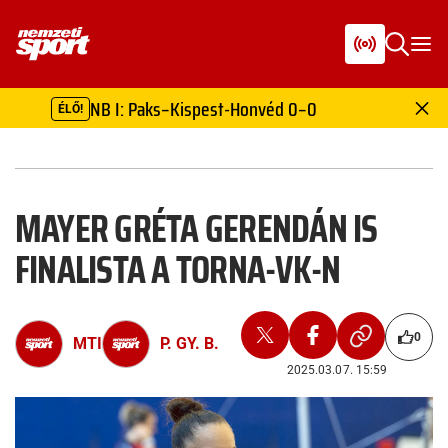
NB I: Paks–Kispest-Honvéd 0–0
ÉLŐ!
MAYER GRÉTA GERENDÁN IS
FINALISTA A TORNA-VK-N
0
MTI
P. GY. B.
2025.03.07. 15:59