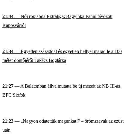
21:44
— Női röplabda Extraliga: Bagyinka Fanni távozott
Kaposvárról
21:34
— Egyetlen századdal és egyetlen hellyel marad le a 100
méter döntőjéről Takács Boglárka
21:27
— A Balatonban állva mutatta be új mezeit az NB III-as
BFC Siófok
21:23
— „Nagyon odatettük magunkat!” – örömszavak az ezüst
után