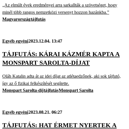
„Az elmúlt évek eredményei arra sarkallták a szövetséget, hogy
minél több rangos nemzetközi versenyt hozzon hazánkba.”
Magyarország
tájfutás
Egyéb egyéni
2023.12.04. 13:47
TÁJFUTÁS: KÁRAI KÁZMÉR KAPTA A
MONSPART SAROLTA-DÍJAT
Oláh Katalin adta át az idei díjat az atlétaedzőnek, aki sok tájfutó,
így az ő fizikai felkészítését segítette.
Monspart Sarolta-díj
tájfutás
Monspart Sarolta
Egyéb egyéni
2023.08.21. 06:27
TÁJFUTÁS: HAT ÉRMET NYERTEK A