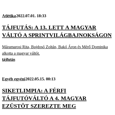
Atlétika
2022.07.01. 18:33
TÁJFUTÁS: A 13. LETT A MAGYAR
VÁLTÓ A SPRINTVILÁGBAJNOKSÁGON
Máramarosi Rita, Bujdosó Zoltán, Bakó Áron és Mérő Dominika
alkotta a magyar váltót.
tájfutás
Egyéb egyéni
2022.05.15. 00:13
SIKETLIMPIA: A FÉRFI
TÁJFUTÓVÁLTÓ A 4. MAGYAR
EZÜSTÖT SZEREZTE MEG