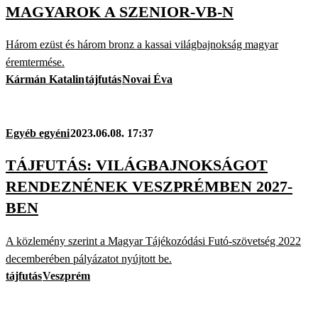
MAGYAROK A SZENIOR-VB-N
Három ezüst és három bronz a kassai világbajnokság magyar
éremtermése.
Kármán Katalin
tájfutás
Novai Éva
Egyéb egyéni
2023.06.08. 17:37
TÁJFUTÁS: VILÁGBAJNOKSÁGOT
RENDEZNÉNEK VESZPRÉMBEN 2027-
BEN
A közlemény szerint a Magyar Tájékozódási Futó-szövetség 2022
decemberében pályázatot nyújtott be.
tájfutás
Veszprém