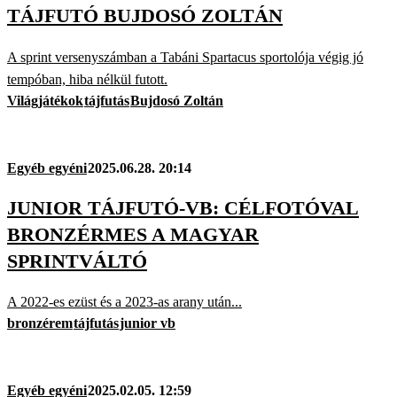
TÁJFUTÓ BUJDOSÓ ZOLTÁN
A sprint versenyszámban a Tabáni Spartacus sportolója végig jó
tempóban, hiba nélkül futott.
Világjátékok
tájfutás
Bujdosó Zoltán
Egyéb egyéni
2025.06.28. 20:14
JUNIOR TÁJFUTÓ-VB: CÉLFOTÓVAL
BRONZÉRMES A MAGYAR
SPRINTVÁLTÓ
A 2022-es ezüst és a 2023-as arany után...
bronzérem
tájfutás
junior vb
Egyéb egyéni
2025.02.05. 12:59