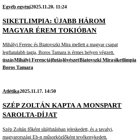
Egyéb egyéni
2025.11.20. 11:24
SIKETLIMPIA: ÚJABB HÁROM
MAGYAR ÉREM TOKIÓBAN
Mihályi Ferenc és Biatovszki Mira mellett a magyar csapat
legfiatalabb tagja, Boros Tamara is érmes helyen végzett.
úszás
Mihályi Ferenc
tájfutás
lövészet
Biatovszki Mira
siketlimpia
Boros Tamara
Atlétika
2025.11.17. 14:50
SZÉP ZOLTÁN KAPTA A MONSPART
SAROLTA-DÍJAT
Szép Zoltán főként sítájfutásban jeleskedett, és a tavalyi,
magyarországi Eb-n műsorközlőként tevékenykedett.