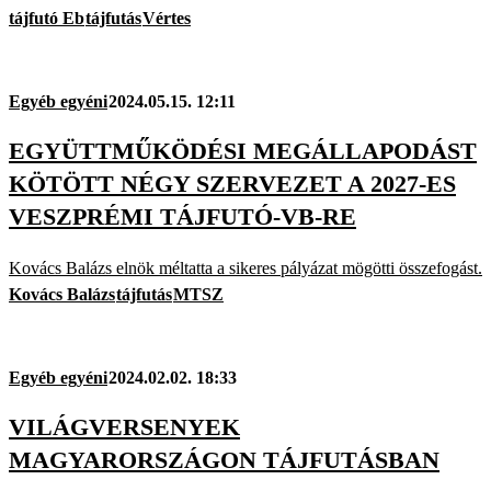
tájfutó Eb
tájfutás
Vértes
Egyéb egyéni
2024.05.15. 12:11
EGYÜTTMŰKÖDÉSI MEGÁLLAPODÁST
KÖTÖTT NÉGY SZERVEZET A 2027-ES
VESZPRÉMI TÁJFUTÓ-VB-RE
Kovács Balázs elnök méltatta a sikeres pályázat mögötti összefogást.
Kovács Balázs
tájfutás
MTSZ
Egyéb egyéni
2024.02.02. 18:33
VILÁGVERSENYEK
MAGYARORSZÁGON TÁJFUTÁSBAN