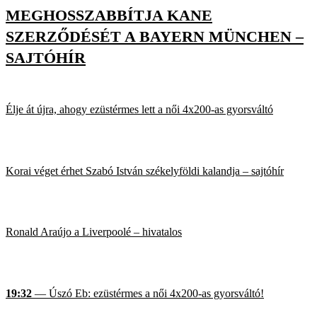
MEGHOSSZABBÍTJA KANE
SZERZŐDÉSÉT A BAYERN MÜNCHEN –
SAJTÓHÍR
Élje át újra, ahogy ezüstérmes lett a női 4x200-as gyorsváltó
Korai véget érhet Szabó István székelyföldi kalandja – sajtóhír
Ronald Araújo a Liverpoolé – hivatalos
19:32
— Úszó Eb: ezüstérmes a női 4x200-as gyorsváltó!