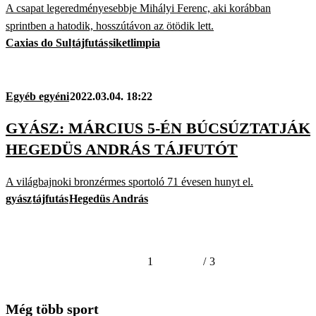
A csapat legeredményesebbje Mihályi Ferenc, aki korábban
sprintben a hatodik, hosszútávon az ötödik lett.
Caxias do Sul
tájfutás
siketlimpia
Egyéb egyéni
2022.03.04. 18:22
GYÁSZ: MÁRCIUS 5-ÉN BÚCSÚZTATJÁK
HEGEDÜS ANDRÁS TÁJFUTÓT
A világbajnoki bronzérmes sportoló 71 évesen hunyt el.
gyász
tájfutás
Hegedüs András
1
/
3
Még több sport