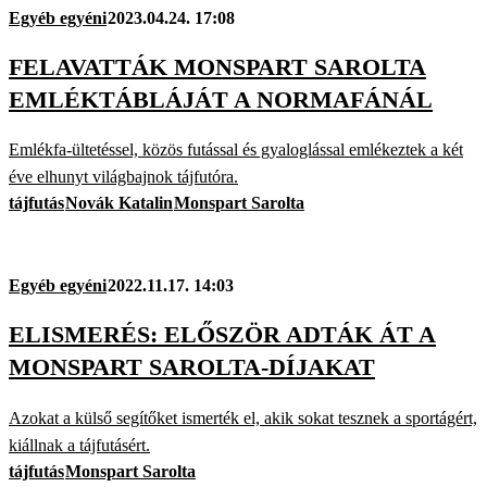
Egyéb egyéni
2023.04.24. 17:08
FELAVATTÁK MONSPART SAROLTA
EMLÉKTÁBLÁJÁT A NORMAFÁNÁL
Emlékfa-ültetéssel, közös futással és gyaloglással emlékeztek a két
éve elhunyt világbajnok tájfutóra.
tájfutás
Novák Katalin
Monspart Sarolta
Egyéb egyéni
2022.11.17. 14:03
ELISMERÉS: ELŐSZÖR ADTÁK ÁT A
MONSPART SAROLTA-DÍJAKAT
Azokat a külső segítőket ismerték el, akik sokat tesznek a sportágért,
kiállnak a tájfutásért.
tájfutás
Monspart Sarolta