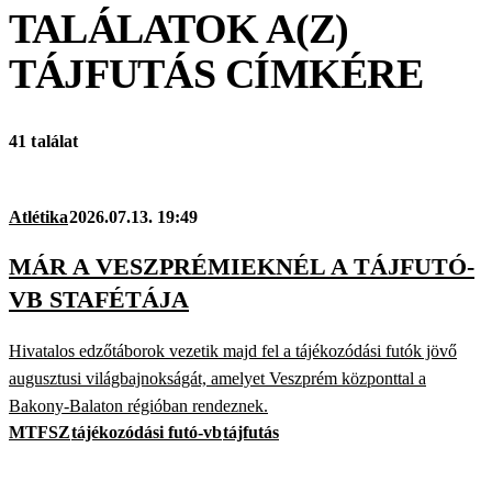
TALÁLATOK A(Z)
TÁJFUTÁS
CÍMKÉRE
41 találat
Atlétika
2026.07.13. 19:49
MÁR A VESZPRÉMIEKNÉL A TÁJFUTÓ-
VB STAFÉTÁJA
Hivatalos edzőtáborok vezetik majd fel a tájékozódási futók jövő
augusztusi világbajnokságát, amelyet Veszprém központtal a
Bakony-Balaton régióban rendeznek.
MTFSZ
tájékozódási futó-vb
tájfutás