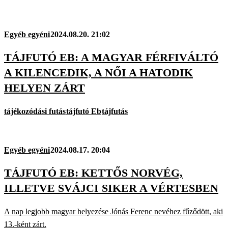
Egyéb egyéni
2024.08.20. 21:02
TÁJFUTÓ EB: A MAGYAR FÉRFIVÁLTÓ
A KILENCEDIK, A NŐI A HATODIK
HELYEN ZÁRT
tájékozódási futás
tájfutó Eb
tájfutás
Egyéb egyéni
2024.08.17. 20:04
TÁJFUTÓ EB: KETTŐS NORVÉG,
ILLETVE SVÁJCI SIKER A VÉRTESBEN
A nap legjobb magyar helyezése Jónás Ferenc nevéhez fűződött, aki
13.-ként zárt.