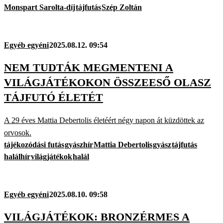
Monspart Sarolta-díj
tájfutás
Szép Zoltán
Egyéb egyéni
2025.08.12. 09:54
NEM TUDTÁK MEGMENTENI A
VILÁGJÁTÉKOKON ÖSSZEESŐ OLASZ
TÁJFUTÓ ÉLETÉT
A 29 éves Mattia Debertolis életéért négy napon át küzdöttek az
orvosok.
tájékozódási futás
gyászhír
Mattia Debertolis
gyász
tájfutás
halálhír
világjátékok
halál
Egyéb egyéni
2025.08.10. 09:58
VILÁGJÁTÉKOK: BRONZÉRMES A