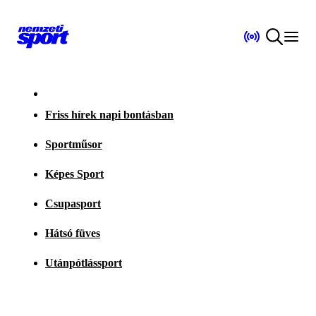
Friss hírek napi bontásban
Sportműsor
Képes Sport
Csupasport
Hátsó füves
Utánpótlássport