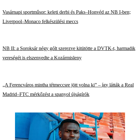
Vasárnapi sportműsor: keleti derbi és Paks–Honvéd az NB I-ben;
Liverpool–Monaco felkészülési meccs
NB II: a Soroksár négy gólt szerezve kitütötte a DVTK-t, harmadik
vereségét is elszenvedte a Kozármisleny
„A Ferencváros mintha tétmeccsre jött volna ki” – így látták a Real
Madrid–FTC mérkőzést a spanyol újságírók