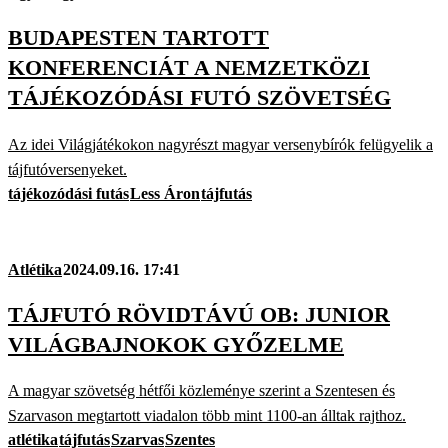
BUDAPESTEN TARTOTT
KONFERENCIÁT A NEMZETKÖZI
TÁJÉKOZÓDÁSI FUTÓ SZÖVETSÉG
Az idei Világjátékokon nagyrészt magyar versenybírók felügyelik a
tájfutóversenyeket.
tájékozódási futás
Less Áron
tájfutás
Atlétika
2024.09.16. 17:41
TÁJFUTÓ RÖVIDTÁVÚ OB: JUNIOR
VILÁGBAJNOKOK GYŐZELME
A magyar szövetség hétfői közleménye szerint a Szentesen és
Szarvason megtartott viadalon több mint 1100-an álltak rajthoz.
atlétika
tájfutás
Szarvas
Szentes