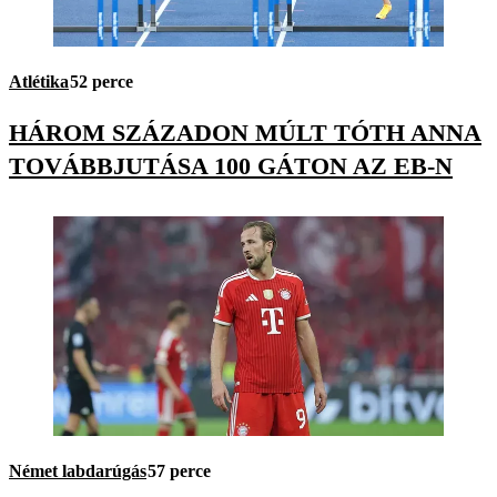
Atlétika
52 perce
HÁROM SZÁZADON MÚLT TÓTH ANNA
TOVÁBBJUTÁSA 100 GÁTON AZ EB-N
Német labdarúgás
57 perce