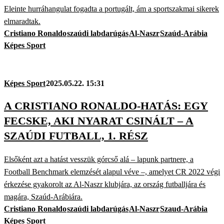
Eleinte hurráhangulat fogadta a portugált, ám a sportszakmai sikerek
elmaradtak.
Cristiano Ronaldo
szaúdi labdarúgás
Al-Naszr
Szaúd-Arábia
Képes Sport
Képes Sport
2025.05.22. 15:31
A CRISTIANO RONALDO-HATÁS: EGY
FECSKE, AKI NYARAT CSINÁLT – A
SZAÚDI FUTBALL, 1. RÉSZ
Elsőként azt a hatást vesszük górcső alá – lapunk partnere, a
Football Benchmark elemzését alapul véve –, amelyet CR 2022 végi
érkezése gyakorolt az Al-Naszr klubjára, az ország futballjára és
magára, Szaúd-Arábiára.
Cristiano Ronaldo
szaúdi labdarúgás
Al-Naszr
Szaud-Arábia
Képes Sport