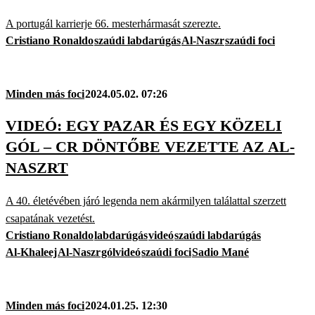
A portugál karrierje 66. mesterhármasát szerezte.
Cristiano Ronaldo
szaúdi labdarúgás
Al-Naszr
szaúdi foci
Minden más foci
2024.05.02. 07:26
VIDEÓ: EGY PAZAR ÉS EGY KÖZELI
GÓL – CR DÖNTŐBE VEZETTE AZ AL-
NASZRT
A 40. életévében járó legenda nem akármilyen találattal szerzett
csapatának vezetést.
Cristiano Ronaldo
labdarúgás
videó
szaúdi labdarúgás
Al-Khaleej
Al-Naszr
gólvideó
szaúdi foci
Sadio Mané
Minden más foci
2024.01.25. 12:30