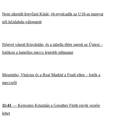
Nem sikerült legyőzni Kínát, vb-nyolcadik az U18-as magyar
női kézilabda-válogatott
Négyet vágott Kisvárdán, és a tabella élére ugrott az Újpest –
fotókon a hatgólos meccs legjobb pillanatai
Mourinho, Vinícius és a Real Madrid a Fradi ellen – fotók a
meccsről
11:41
— Keresztes Krisztián a Greuther Fürth egyik vezére
lehet