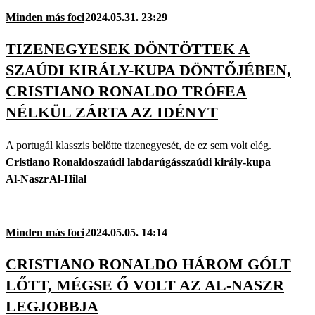
Minden más foci
2024.05.31. 23:29
TIZENEGYESEK DÖNTÖTTEK A
SZAÚDI KIRÁLY-KUPA DÖNTŐJÉBEN,
CRISTIANO RONALDO TRÓFEA
NÉLKÜL ZÁRTA AZ IDÉNYT
A portugál klasszis belőtte tizenegyesét, de ez sem volt elég.
Cristiano Ronaldo
szaúdi labdarúgás
szaúdi király-kupa
Al-Naszr
Al-Hilal
Minden más foci
2024.05.05. 14:14
CRISTIANO RONALDO HÁROM GÓLT
LŐTT, MÉGSE Ő VOLT AZ AL-NASZR
LEGJOBBJA