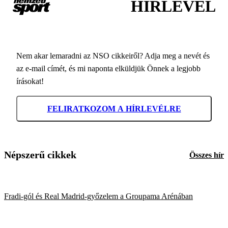
HÍRLEVÉL
Nem akar lemaradni az NSO cikkeiről? Adja meg a nevét és
az e-mail címét, és mi naponta elküldjük Önnek a legjobb
írásokat!
FELIRATKOZOM A HÍRLEVÉLRE
Népszerű cikkek
Összes hír
Fradi-gól és Real Madrid-győzelem a Groupama Arénában