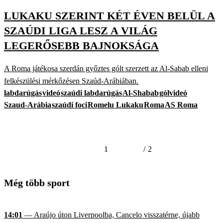
LUKAKU SZERINT KÉT ÉVEN BELÜL A
SZAÚDI LIGA LESZ A VILÁG
LEGERŐSEBB BAJNOKSÁGA
A Roma játékosa szerdán győztes gólt szerzett az Al-Sabab elleni
felkészülési mérkőzésen Szaúd-Arábiában.
labdarúgás
videó
szaúdi labdarúgás
Al-Shabab
gólvideó
Szaud-Arábia
szaúdi foci
Romelu Lukaku
Roma
AS Roma
1
/
2
Még több sport
14:01
— Araújo úton Liverpoolba, Cancelo visszatérne, újabb