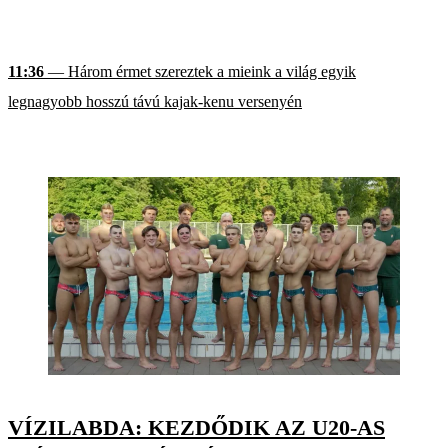
11:36
— Három érmet szereztek a mieink a világ egyik
legnagyobb hosszú távú kajak-kenu versenyén
VÍZILABDA: KEZDŐDIK AZ U20-AS