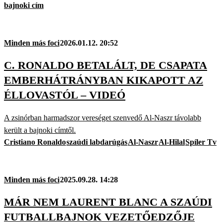
bajnoki cím
Minden más foci
2026.01.12. 20:52
C. RONALDO BETALÁLT, DE CSAPATA
EMBERHÁTRÁNYBAN KIKAPOTT AZ
ÉLLOVASTÓL – VIDEÓ
A zsinórban harmadszor vereséget szenvedő Al-Naszr távolabb
került a bajnoki címtől.
Cristiano Ronaldo
szaúdi labdarúgás
Al-Naszr
Al-Hilal
Spíler Tv
Minden más foci
2025.09.28. 14:28
MÁR NEM LAURENT BLANC A SZAÚDI
FUTBALLBAJNOK VEZETŐEDZŐJE