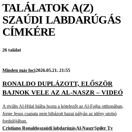
TALÁLATOK A(Z)
SZAÚDI LABDARÚGÁS
CÍMKÉRE
26 találat
Minden más foci
2026.05.21. 21:55
RONALDO DUPLÁZOTT, ELŐSZÖR
BAJNOK VELE AZ AL-NASZR – VIDEÓ
A rivális Al-Hilal hiába hozta a kötelezőt az Al-Fajha otthonában,
Jorge Jesus csapata nem hibázott hazai pályán az idény utolsó
fordulójában.
Cristiano Ronaldo
szaúdi labdarúgás
Al-Naszr
Spíler Tv