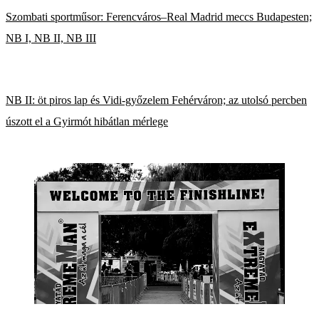
Szombati sportműsor: Ferencváros–Real Madrid meccs Budapesten;
NB I, NB II, NB III
NB II: öt piros lap és Vidi-győzelem Fehérváron; az utolsó percben
úszott el a Gyirmót hibátlan mérlege