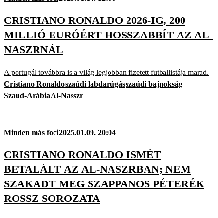
CRISTIANO RONALDO 2026-IG, 200
MILLIÓ EURÓÉRT HOSSZABBÍT AZ AL-
NASZRNÁL
A portugál továbbra is a világ legjobban fizetett futballistája marad.
Cristiano Ronaldo
szaúdi labdarúgás
szaúdi bajnokság
Szaud-Arábia
Al-Nasszr
Minden más foci
2025.01.09. 20:04
CRISTIANO RONALDO ISMÉT
BETALÁLT AZ AL-NASZRBAN; NEM
SZAKADT MEG SZAPPANOS PÉTERÉK
ROSSZ SOROZATA