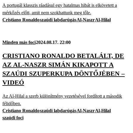
A portugál klasszis ráadásul egy hatalmas hibát is elkövetett a
mérkőzés előtt, amit nem szokhattunk meg tőle.
Cristiano Ronaldo
szaúdi labdarúgás
Al-Naszr
Al-Hilal
Minden más foci
2024.08.17. 22:00
CRISTIANO RONALDO BETALÁLT, DE
AZ AL-NASZR SIMÁN KIKAPOTT A
SZAÚDI SZUPERKUPA DÖNTŐJÉBEN –
VIDEÓ
Az Al-Hilal a szerb különítmény vezetésével fordított a második
félidőben.
Cristiano Ronaldo
szaúdi labdarúgás
Al-Naszr
Al-Hilal
szaúdi foci