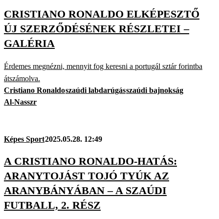
CRISTIANO RONALDO ELKÉPESZTŐ
ÚJ SZERZŐDÉSÉNEK RÉSZLETEI –
GALÉRIA
Érdemes megnézni, mennyit fog keresni a portugál sztár forintba
átszámolva.
Cristiano Ronaldo
szaúdi labdarúgás
szaúdi bajnokság
Al-Nasszr
Képes Sport
2025.05.28. 12:49
A CRISTIANO RONALDO-HATÁS:
ARANYTOJÁST TOJÓ TYÚK AZ
ARANYBÁNYÁBAN – A SZAÚDI
FUTBALL, 2. RÉSZ