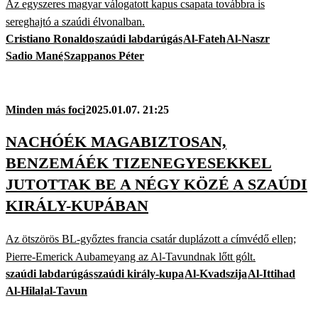
Az egyszeres magyar válogatott kapus csapata továbbra is
sereghajtó a szaúdi élvonalban.
Cristiano Ronaldo
szaúdi labdarúgás
Al-Fateh
Al-Naszr
Sadio Mané
Szappanos Péter
Minden más foci
2025.01.07. 21:25
NACHÓÉK MAGABIZTOSAN,
BENZEMÁÉK TIZENEGYESEKKEL
JUTOTTAK BE A NÉGY KÖZÉ A SZAÚDI
KIRÁLY-KUPÁBAN
Az ötszörös BL-győztes francia csatár duplázott a címvédő ellen;
Pierre-Emerick Aubameyang az Al-Tavundnak lőtt gólt.
szaúdi labdarúgás
szaúdi király-kupa
Al-Kvadszija
Al-Ittihad
Al-Hilal
al-Tavun