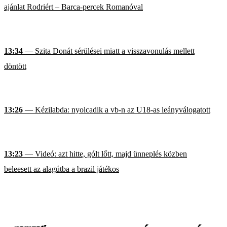
ajánlat Rodriért – Barca-percek Romanóval
13:34
— Szita Donát sérülései miatt a visszavonulás mellett
döntött
13:26
— Kézilabda: nyolcadik a vb-n az U18-as leányválogatott
13:23
— Videó: azt hitte, gólt lőtt, majd ünneplés közben
beleesett az alagútba a brazil játékos