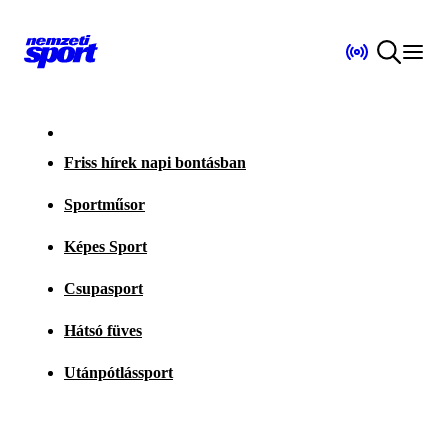
Friss hírek napi bontásban
Sportműsor
Képes Sport
Csupasport
Hátsó füves
Utánpótlássport