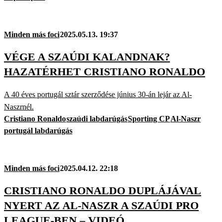
Minden más foci
2025.05.13. 19:37
VÉGE A SZAÚDI KALANDNAK?
HAZATÉRHET CRISTIANO RONALDO
A 40 éves portugál sztár szerződése június 30-án lejár az Al-
Naszrnél.
Cristiano Ronaldo
szaúdi labdarúgás
Sporting CP
Al-Naszr
portugál labdarúgás
Minden más foci
2025.04.12. 22:18
CRISTIANO RONALDO DUPLÁJÁVAL
NYERT AZ AL-NASZR A SZAÚDI PRO
LEAGUE-BEN – VIDEÓ