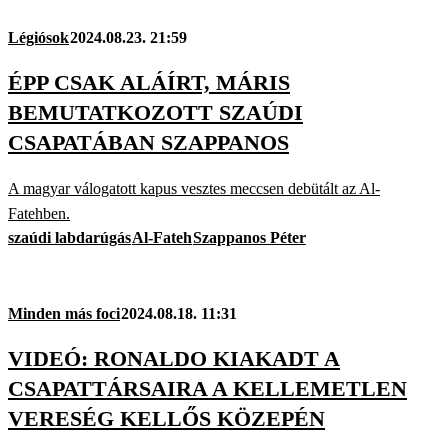
Légiósok
2024.08.23. 21:59
ÉPP CSAK ALÁÍRT, MÁRIS
BEMUTATKOZOTT SZAÚDI
CSAPATÁBAN SZAPPANOS
A magyar válogatott kapus vesztes meccsen debütált az Al-
Fatehben.
szaúdi labdarúgás
Al-Fateh
Szappanos Péter
Minden más foci
2024.08.18. 11:31
VIDEÓ: RONALDO KIAKADT A
CSAPATTÁRSAIRA A KELLEMETLEN
VERESÉG KELLŐS KÖZEPÉN