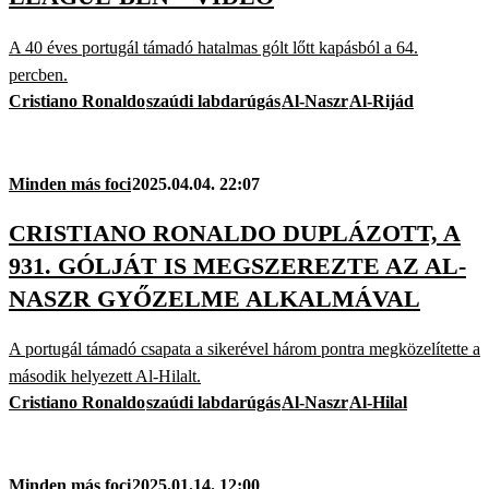
A 40 éves portugál támadó hatalmas gólt lőtt kapásból a 64.
percben.
Cristiano Ronaldo
szaúdi labdarúgás
Al-Naszr
Al-Rijád
Minden más foci
2025.04.04. 22:07
CRISTIANO RONALDO DUPLÁZOTT, A
931. GÓLJÁT IS MEGSZEREZTE AZ AL-
NASZR GYŐZELME ALKALMÁVAL
A portugál támadó csapata a sikerével három pontra megközelítette a
második helyezett Al-Hilalt.
Cristiano Ronaldo
szaúdi labdarúgás
Al-Naszr
Al-Hilal
Minden más foci
2025.01.14. 12:00