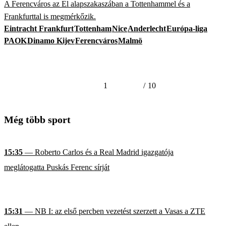
A Ferencváros az El alapszakaszában a Tottenhammel és a
Frankfurttal is megmérkőzik.
Eintracht Frankfurt
Tottenham
Nice
Anderlecht
Európa-liga
PAOK
Dinamo Kijev
Ferencváros
Malmö
1
/
10
Még több sport
15:35
— Roberto Carlos és a Real Madrid igazgatója
meglátogatta Puskás Ferenc sírját
15:31
— NB I: az első percben vezetést szerzett a Vasas a ZTE