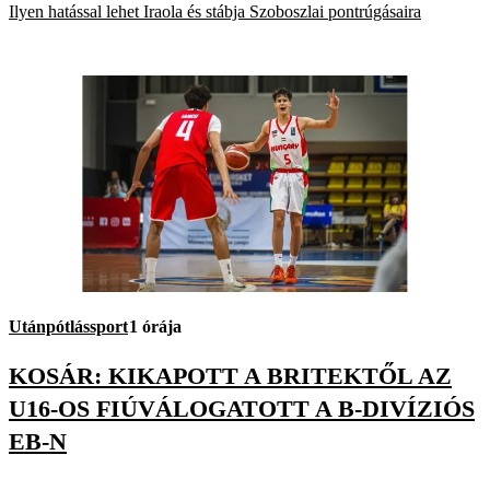
Ilyen hatással lehet Iraola és stábja Szoboszlai pontrúgásaira
Utánpótlássport
1 órája
KOSÁR: KIKAPOTT A BRITEKTŐL AZ
U16-OS FIÚVÁLOGATOTT A B-DIVÍZIÓS
EB-N