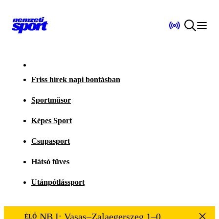
Friss hírek napi bontásban
Sportműsor
Képes Sport
Csupasport
Hátsó füves
Utánpótlássport
NB I: Vasas–Zalaegerszeg 1–0
ÉLŐ