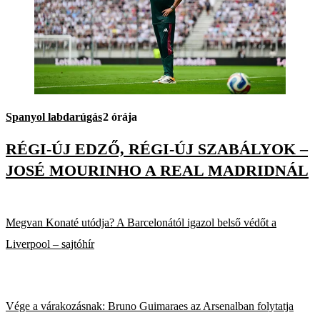
Spanyol labdarúgás
2 órája
RÉGI-ÚJ EDZŐ, RÉGI-ÚJ SZABÁLYOK –
JOSÉ MOURINHO A REAL MADRIDNÁL
Megvan Konaté utódja? A Barcelonától igazol belső védőt a
Liverpool – sajtóhír
Vége a várakozásnak: Bruno Guimaraes az Arsenalban folytatja