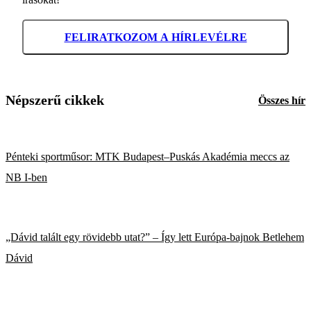
FELIRATKOZOM A HÍRLEVÉLRE
Népszerű cikkek
Összes hír
Pénteki sportműsor: MTK Budapest–Puskás Akadémia meccs az
NB I-ben
„Dávid talált egy rövidebb utat?” – Így lett Európa-bajnok Betlehem
Dávid