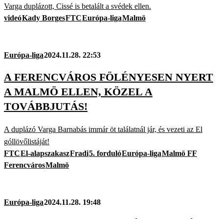
Varga duplázott, Cissé is betalált a svédek ellen.
videó
Kady Borges
FTC
Európa-liga
Malmö
Európa-liga
2024.11.28. 22:53
A FERENCVÁROS FÖLÉNYESEN NYERT
A MALMÖ ELLEN, KÖZEL A
TOVÁBBJUTÁS!
A duplázó Varga Barnabás immár öt találatnál jár, és vezeti az El
góllövőlistáját!
FTC
El-alapszakasz
Fradi
5. forduló
Európa-liga
Malmö FF
Ferencváros
Malmö
Európa-liga
2024.11.28. 19:48