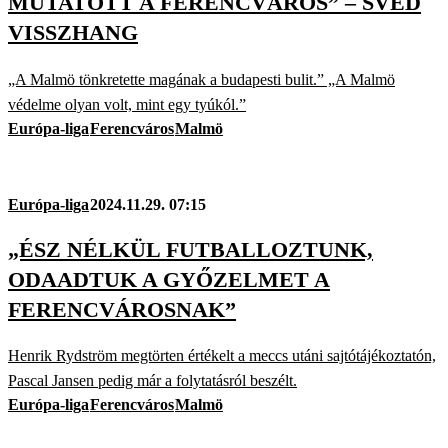
MUTATOTT A FERENCVÁROS” – SVÉD
VISSZHANG
„A Malmö tönkretette magának a budapesti bulit.” „A Malmö
védelme olyan volt, mint egy tyúkól.”
Európa-liga
Ferencváros
Malmö
Európa-liga
2024.11.29. 07:15
„ÉSZ NÉLKÜL FUTBALLOZTUNK,
ODAADTUK A GYŐZELMET A
FERENCVÁROSNAK”
Henrik Rydström megtörten értékelt a meccs utáni sajtótájékoztatón,
Pascal Jansen pedig már a folytatásról beszélt.
Európa-liga
Ferencváros
Malmö