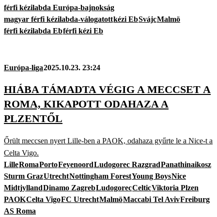
férfi kézilabda Európa-bajnokság
magyar férfi kézilabda-válogatott
kézi Eb
Svájc
Malmö
férfi kézilabda Eb
férfi kézi Eb
Európa-liga
2025.10.23. 23:24
HIÁBA TÁMADTA VÉGIG A MECCSET A
ROMA, KIKAPOTT ODAHAZA A
PLZENTŐL
Őrült meccsen nyert Lille-ben a PAOK, odahaza gyűrte le a Nice-t a
Celta Vigo.
Lille
Roma
Porto
Feyenoord
Ludogorec Razgrad
Panathinaikosz
Sturm Graz
Utrecht
Nottingham Forest
Young Boys
Nice
Midtjylland
Dinamo Zagreb
Ludogorec
Celtic
Viktoria Plzen
PAOK
Celta Vigo
FC Utrecht
Malmö
Maccabi Tel Aviv
Freiburg
AS Roma