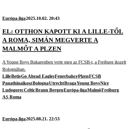
Európa-liga
2025.10.02. 20:43
EL: OTTHON KAPOTT KI A LILLE-TŐL
A ROMA, SIMÁN MEGVERTE A
MALMŐT A PLZEN
A Young Boys Bukarestben verte meg az FCSB-t, a Freiburg ikszelt
Bolognában.
Lille
Betis
Go Ahead Eagles
Fenerbahce
Plzen
FCSB
Panathinaikosz
Bologna
Utrecht
Braga
Young Boys
Nice
Ludogorec
Celtic
Brann Bergen
Európa-liga
Malmö
Freiburg
AS Roma
Európa-liga
2025.08.21. 22:53