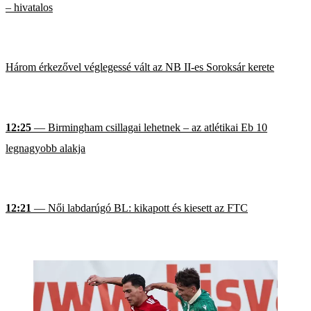
– hivatalos
Három érkezővel véglegessé vált az NB II-es Soroksár kerete
12:25
— Birmingham csillagai lehetnek – az atlétikai Eb 10
legnagyobb alakja
12:21
— Női labdarúgó BL: kikapott és kiesett az FTC