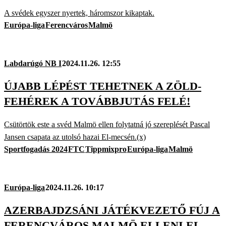
A svédek egyszer nyertek, háromszor kikaptak.
Európa-liga
Ferencváros
Malmö
Labdarúgó NB I
2024.11.26. 12:55
ÚJABB LÉPÉST TEHETNEK A ZÖLD-
FEHÉREK A TOVÁBBJUTÁS FELÉ!
Csütörtök este a svéd Malmö ellen folytatná jó szereplését Pascal
Jansen csapata az utolsó hazai El-mecsén.(x)
Sportfogadás 2024
FTC
Tippmixpro
Európa-liga
Malmö
Európa-liga
2024.11.26. 10:17
AZERBAJDZSÁNI JÁTÉKVEZETŐ FÚJ A
FERENCVÁROS MALMÖ ELLENI EL-