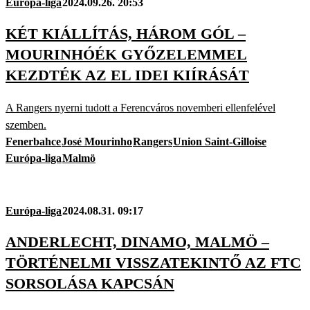
Európa-liga
2024.09.26. 20:53
KÉT KIÁLLÍTÁS, HÁROM GÓL –
MOURINHÓÉK GYŐZELEMMEL
KEZDTÉK AZ EL IDEI KIÍRÁSÁT
A Rangers nyerni tudott a Ferencváros novemberi ellenfelével
szemben.
Fenerbahce
José Mourinho
Rangers
Union Saint-Gilloise
Európa-liga
Malmö
Európa-liga
2024.08.31. 09:17
ANDERLECHT, DINAMO, MALMÖ –
TÖRTÉNELMI VISSZATEKINTŐ AZ FTC
SORSOLÁSA KAPCSÁN