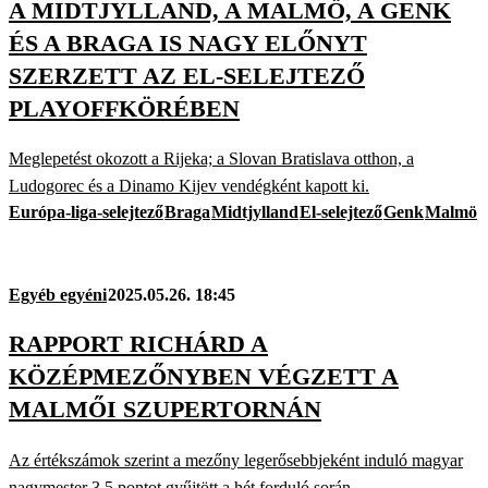
A MIDTJYLLAND, A MALMÖ, A GENK
ÉS A BRAGA IS NAGY ELŐNYT
SZERZETT AZ EL-SELEJTEZŐ
PLAYOFFKÖRÉBEN
Meglepetést okozott a Rijeka; a Slovan Bratislava otthon, a
Ludogorec és a Dinamo Kijev vendégként kapott ki.
Európa-liga-selejtező
Braga
Midtjylland
El-selejtező
Genk
Malmö
Egyéb egyéni
2025.05.26. 18:45
RAPPORT RICHÁRD A
KÖZÉPMEZŐNYBEN VÉGZETT A
MALMŐI SZUPERTORNÁN
Az értékszámok szerint a mezőny legerősebbjeként induló magyar
nagymester 3.5 pontot gyűjtött a hét forduló során.