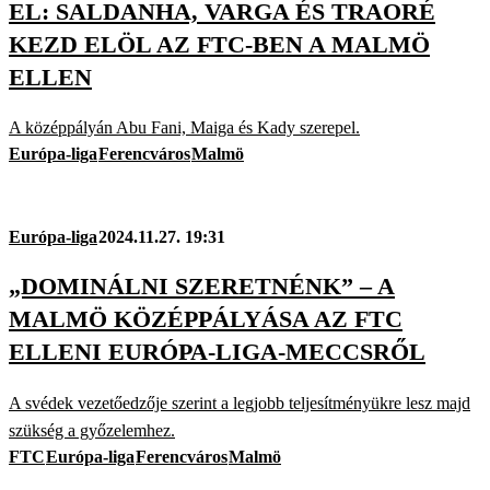
EL: SALDANHA, VARGA ÉS TRAORÉ
KEZD ELÖL AZ FTC-BEN A MALMÖ
ELLEN
A középpályán Abu Fani, Maiga és Kady szerepel.
Európa-liga
Ferencváros
Malmö
Európa-liga
2024.11.27. 19:31
„DOMINÁLNI SZERETNÉNK” – A
MALMÖ KÖZÉPPÁLYÁSA AZ FTC
ELLENI EURÓPA-LIGA-MECCSRŐL
A svédek vezetőedzője szerint a legjobb teljesítményükre lesz majd
szükség a győzelemhez.
FTC
Európa-liga
Ferencváros
Malmö