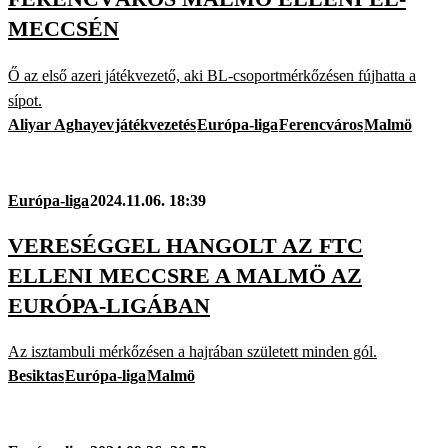
MECCSÉN
Ő az első azeri játékvezető, aki BL-csoportmérkőzésen fújhatta a
sípot.
Aliyar Aghayev
játékvezetés
Európa-liga
Ferencváros
Malmö
Európa-liga
2024.11.06. 18:39
VERESÉGGEL HANGOLT AZ FTC
ELLENI MECCSRE A MALMÖ AZ
EURÓPA-LIGÁBAN
Az isztambuli mérkőzésen a hajrában született minden gól.
Besiktas
Európa-liga
Malmö