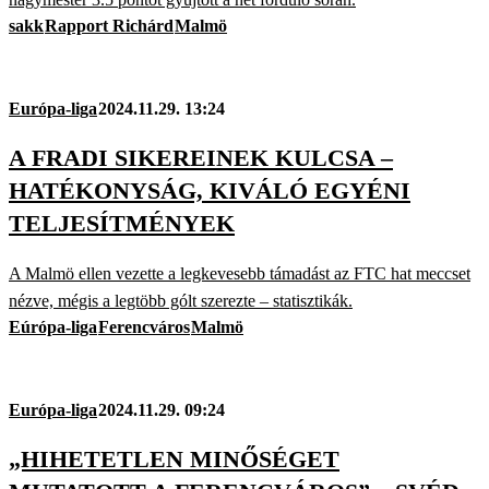
sakk
Rapport Richárd
Malmö
Európa-liga
2024.11.29. 13:24
A FRADI SIKEREINEK KULCSA –
HATÉKONYSÁG, KIVÁLÓ EGYÉNI
TELJESÍTMÉNYEK
A Malmö ellen vezette a legkevesebb támadást az FTC hat meccset
nézve, mégis a legtöbb gólt szerezte – statisztikák.
Eúrópa-liga
Ferencváros
Malmö
Európa-liga
2024.11.29. 09:24
„HIHETETLEN MINŐSÉGET