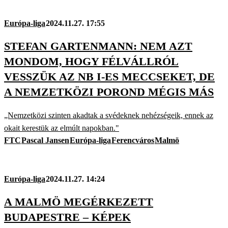
Európa-liga
2024.11.27. 17:55
STEFAN GARTENMANN: NEM AZT
MONDOM, HOGY FÉLVÁLLRÓL
VESSZÜK AZ NB I-ES MECCSEKET, DE
A NEMZETKÖZI POROND MÉGIS MÁS
„Nemzetközi szinten akadtak a svédeknek nehézségeik, ennek az
okait kerestük az elmúlt napokban."
FTC
Pascal Jansen
Európa-liga
Ferencváros
Malmö
Európa-liga
2024.11.27. 14:24
A MALMÖ MEGÉRKEZETT
BUDAPESTRE – KÉPEK