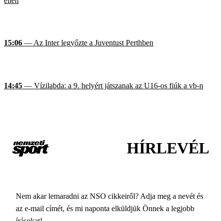
ellen
15:06
— Az Inter legyőzte a Juventust Perthben
14:45
— Vízilabda: a 9. helyért játszanak az U16-os fiúk a vb-n
HÍRLEVÉL
Nem akar lemaradni az NSO cikkeiről? Adja meg a nevét és
az e-mail címét, és mi naponta elküldjük Önnek a legjobb
írásokat!