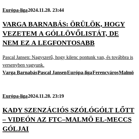
Európa-liga
2024.11.28. 23:44
VARGA BARNABÁS: ÖRÜLÖK, HOGY
VEZETEM A GÓLLÖVŐLISTÁT, DE
NEM EZ A LEGFONTOSABB
Pascal Jansen: Nagyszerű, hogy kilenc pontunk van, és továbbra is
versenyben vagyunk.
Varga Barnabás
Pascal Jansen
Európa-liga
Ferencváros
Malmö
Európa-liga
2024.11.28. 23:19
KADY SZENZÁCIÓS SZÓLÓGÓLT LŐTT
– VIDEÓN AZ FTC–MALMÖ EL-MECCS
GÓLJAI