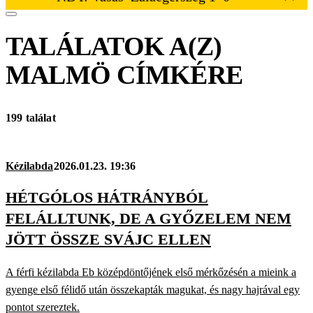
TALÁLATOK A(Z)
MALMÖ
CÍMKÉRE
199 találat
Kézilabda
2026.01.23. 19:36
HÉTGÓLOS HÁTRÁNYBÓL
FELÁLLTUNK, DE A GYŐZELEM NEM
JÖTT ÖSSZE SVÁJC ELLEN
A férfi kézilabda Eb középdöntőjének első mérkőzésén a mieink a
gyenge első félidő után összekapták magukat, és nagy hajrával egy
pontot szereztek.