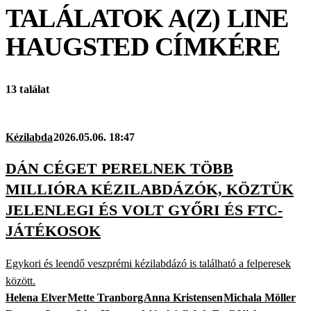
TALÁLATOK A(Z)
LINE
HAUGSTED
CÍMKÉRE
13 találat
Kézilabda
2026.05.06. 18:47
DÁN CÉGET PERELNEK TÖBB
MILLIÓRA KÉZILABDÁZÓK, KÖZTÜK
JELENLEGI ÉS VOLT GYŐRI ÉS FTC-
JÁTÉKOSOK
Egykori és leendő veszprémi kézilabdázó is található a felperesek
között.
Helena Elver
Mette Tranborg
Anna Kristensen
Michala Möller