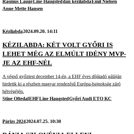
Rasmus Lauge
Line Haugsted
dán kézilabda
Emil Nielsen
Anne Mette Hansen
Kézilabda
2024.09.20. 14:11
KÉZILABDA: KÉT VOLT GYŐRI IS
LEHET MÉG AZ ELMÚLT IDÉNY MVP-
JE AZ EHF-NÉL
A végső győztest december 14-én, a EHF éves díjátadó gáláján
hirdetik ki a részben magyar rendezésű Európa-bajnokság záró
hétvégéjén.
Stine Oftedal
EHF
Line Haugsted
Győri Audi ETO KC
Párizs 2024
2024.07.25. 10:30