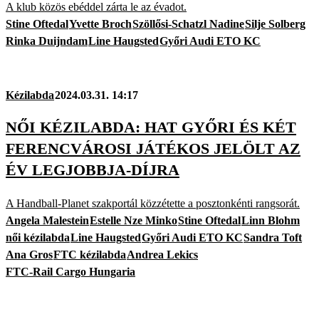
A klub közös ebéddel zárta le az évadot.
Stine Oftedal
Yvette Broch
Szöllősi-Schatzl Nadine
Silje Solberg
Rinka Duijndam
Line Haugsted
Győri Audi ETO KC
Kézilabda
2024.03.31. 14:17
NŐI KÉZILABDA: HAT GYŐRI ÉS KÉT
FERENCVÁROSI JÁTÉKOS JELÖLT AZ
ÉV LEGJOBBJA-DÍJRA
A Handball-Planet szakportál közzétette a posztonkénti rangsorát.
Angela Malestein
Estelle Nze Minko
Stine Oftedal
Linn Blohm
női kézilabda
Line Haugsted
Győri Audi ETO KC
Sandra Toft
Ana Gros
FTC kézilabda
Andrea Lekics
FTC-Rail Cargo Hungaria