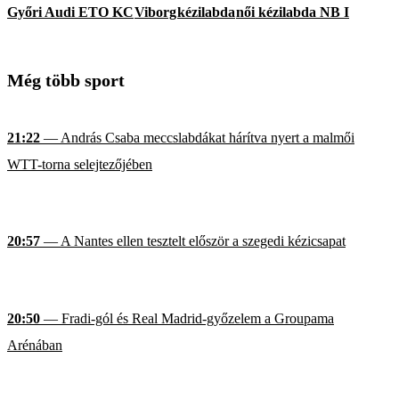
Győri Audi ETO KC
Viborg
kézilabda
női kézilabda NB I
Még több sport
21:22
— András Csaba meccslabdákat hárítva nyert a malmői
WTT-torna selejtezőjében
20:57
— A Nantes ellen tesztelt először a szegedi kézicsapat
20:50
— Fradi-gól és Real Madrid-győzelem a Groupama
Arénában