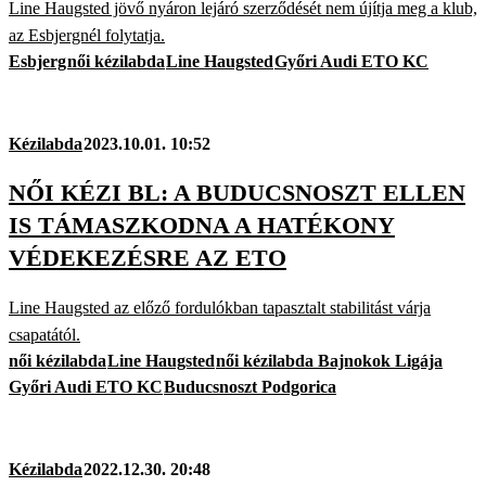
Line Haugsted jövő nyáron lejáró szerződését nem újítja meg a klub,
az Esbjergnél folytatja.
Esbjerg
női kézilabda
Line Haugsted
Győri Audi ETO KC
Kézilabda
2023.10.01. 10:52
NŐI KÉZI BL: A BUDUCSNOSZT ELLEN
IS TÁMASZKODNA A HATÉKONY
VÉDEKEZÉSRE AZ ETO
Line Haugsted az előző fordulókban tapasztalt stabilitást várja
csapatától.
női kézilabda
Line Haugsted
női kézilabda Bajnokok Ligája
Győri Audi ETO KC
Buducsnoszt Podgorica
Kézilabda
2022.12.30. 20:48