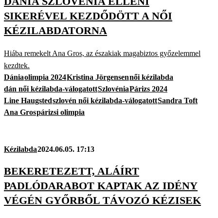
DÁNIA SZLOVÉNIA ELLENI
SIKERÉVEL KEZDŐDÖTT A NŐI
KÉZILABDATORNA
Hiába remekelt Ana Gros, az északiak magabiztos győzelemmel
kezdtek.
Dánia
olimpia 2024
Kristina Jörgensen
női kézilabda
dán női kézilabda-válogatott
Szlovénia
Párizs 2024
Line Haugsted
szlovén női kézilabda-válogatott
Sandra Toft
Ana Gros
párizsi olimpia
Kézilabda
2024.06.05. 17:13
BEKERETEZETT, ALÁÍRT
PADLÓDARABOT KAPTAK AZ IDÉNY
VÉGÉN GYŐRBŐL TÁVOZÓ KÉZISEK