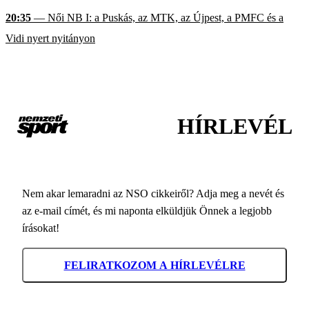
20:35
— Női NB I: a Puskás, az MTK, az Újpest, a PMFC és a
Vidi nyert nyitányon
HÍRLEVÉL
Nem akar lemaradni az NSO cikkeiről? Adja meg a nevét és
az e-mail címét, és mi naponta elküldjük Önnek a legjobb
írásokat!
FELIRATKOZOM A HÍRLEVÉLRE