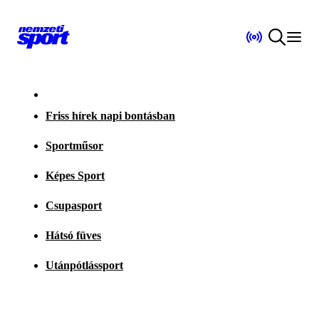
Friss hírek napi bontásban
Sportműsor
Képes Sport
Csupasport
Hátsó füves
Utánpótlássport