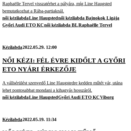
Raphaëlle Tervel visszatérhet a pályára, míg Line Haugsted
bemutatkozhat a Rába-partiaknál.
női kézilabda
Line Haugsted
női kézilabda Bajnokok Ligája
Győri Audi ETO KC
női kézilabda BL
Raphaëlle Tervel
Kézilabda
2022.05.29. 12:00
NŐI KÉZI: FÉL ÉVRE KIDŐLT A GYŐRI
ETO NYÁRI ÉRKEZŐJE
A vállsérülést szenvedő Line Haugstedre kedden műtét vár, utána
lehet pontosabbat mondani a kihagyás hosszáról.
női kézilabda
Line Haugsted
Győri Audi ETO KC
Viborg
Kézilabda
2022.05.19. 11:34