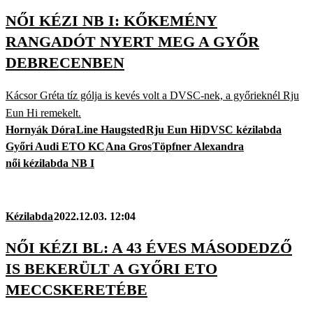
NŐI KÉZI NB I: KŐKEMÉNY
RANGADÓT NYERT MEG A GYŐR
DEBRECENBEN
Kácsor Gréta tíz gólja is kevés volt a DVSC-nek, a győrieknél Rju
Eun Hi remekelt.
Hornyák Dóra
Line Haugsted
Rju Eun Hi
DVSC kézilabda
Győri Audi ETO KC
Ana Gros
Töpfner Alexandra
női kézilabda NB I
Kézilabda
2022.12.03. 12:04
NŐI KÉZI BL: A 43 ÉVES MÁSODEDZŐ
IS BEKERÜLT A GYŐRI ETO
MECCSKERETÉBE