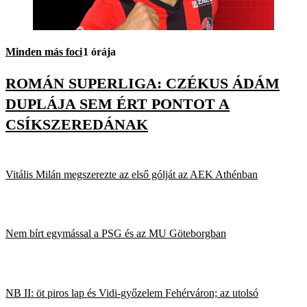
Minden más foci
1 órája
ROMÁN SUPERLIGA: CZÉKUS ÁDÁM
DUPLÁJA SEM ÉRT PONTOT A
CSÍKSZEREDÁNAK
Vitális Milán megszerezte az első gólját az AEK Athénban
Nem bírt egymással a PSG és az MU Göteborgban
NB II: öt piros lap és Vidi-győzelem Fehérváron; az utolsó