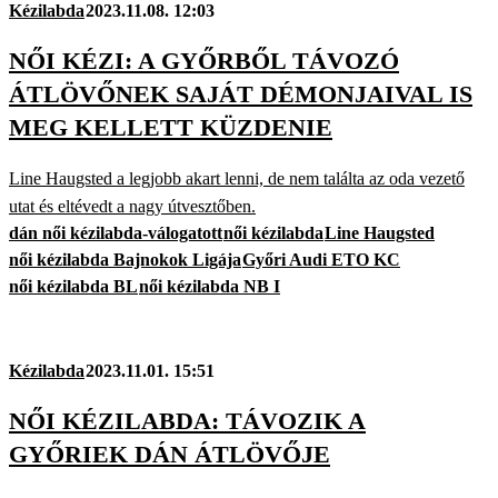
Kézilabda
2023.11.08. 12:03
NŐI KÉZI: A GYŐRBŐL TÁVOZÓ
ÁTLÖVŐNEK SAJÁT DÉMONJAIVAL IS
MEG KELLETT KÜZDENIE
Line Haugsted a legjobb akart lenni, de nem találta az oda vezető
utat és eltévedt a nagy útvesztőben.
dán női kézilabda-válogatott
női kézilabda
Line Haugsted
női kézilabda Bajnokok Ligája
Győri Audi ETO KC
női kézilabda BL
női kézilabda NB I
Kézilabda
2023.11.01. 15:51
NŐI KÉZILABDA: TÁVOZIK A
GYŐRIEK DÁN ÁTLÖVŐJE