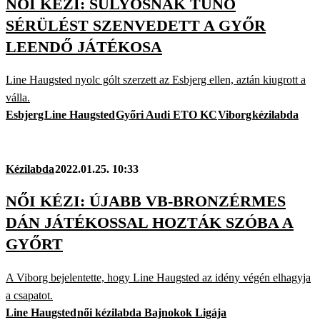
NŐI KÉZI: SÚLYOSNAK TŰNŐ
SÉRÜLÉST SZENVEDETT A GYŐR
LEENDŐ JÁTÉKOSA
Line Haugsted nyolc gólt szerzett az Esbjerg ellen, aztán kiugrott a
válla.
Esbjerg
Line Haugsted
Győri Audi ETO KC
Viborg
kézilabda
Kézilabda
2022.01.25. 10:33
NŐI KÉZI: ÚJABB VB-BRONZÉRMES
DÁN JÁTÉKOSSAL HOZTÁK SZÓBA A
GYŐRT
A Viborg bejelentette, hogy Line Haugsted az idény végén elhagyja
a csapatot.
Line Haugsted
női kézilabda Bajnokok Ligája