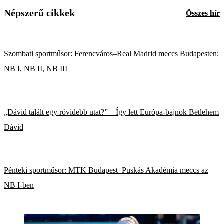
Népszerű cikkek
Összes hír
Szombati sportműsor: Ferencváros–Real Madrid meccs Budapesten;
NB I, NB II, NB III
„Dávid talált egy rövidebb utat?” – Így lett Európa-bajnok Betlehem
Dávid
Pénteki sportműsor: MTK Budapest–Puskás Akadémia meccs az
NB I-ben