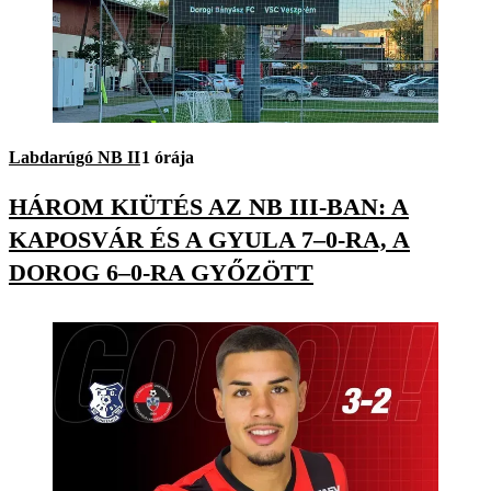
Labdarúgó NB II
1 órája
HÁROM KIÜTÉS AZ NB III-BAN: A
KAPOSVÁR ÉS A GYULA 7–0-RA, A
DOROG 6–0-RA GYŐZÖTT