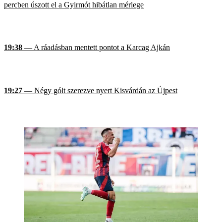
percben úszott el a Gyirmót hibátlan mérlege
19:38
— A ráadásban mentett pontot a Karcag Ajkán
19:27
— Négy gólt szerezve nyert Kisvárdán az Újpest