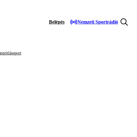
Belépés
Nemzeti Sportrádió
npótlássport