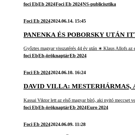
foci Eb
Eb 2024
Foci Eb 2024
NS-publicisztika
Foci Eb 2024
2024.06.14. 15:45
PANENKA ÉS POBORSKY UTÁN IT
Győztes magyar visszatérés 44 év után ∗ Klaus Allofs az 
foci Eb
Eb-öröknaptár
Eb 2024
Foci Eb 2024
2024.06.10. 16:24
DAVID VILLA: MESTERHÁRMAS, 
Kassai Viktor lett az első magyar bíró, aki nyitó meccset 
foci Eb
Eb-öröknaptár
Eb 2024
Euro 2024
Foci Eb 2024
2024.06.09. 11:28