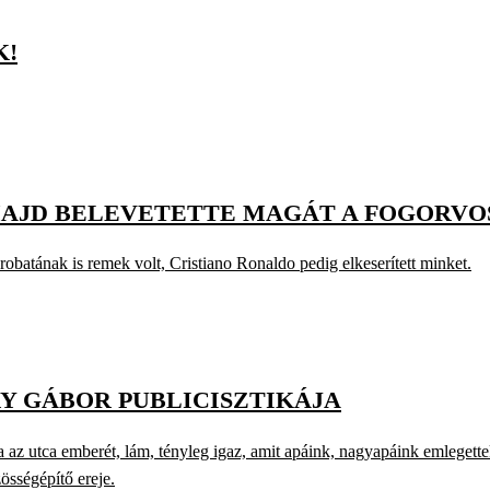
K!
AJD BELEVETETTE MAGÁT A FOGORVO
batának is remek volt, Cristiano Ronaldo pedig elkeserített minket.
Y GÁBOR PUBLICISZTIKÁJA
 utca emberét, lám, tényleg igaz, amit apáink, nagyapáink emlegettek
össégépítő ereje.