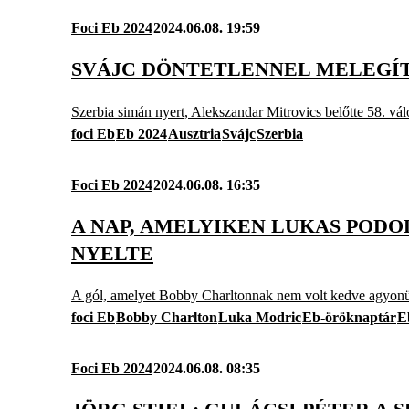
Foci Eb 2024
2024.06.08. 19:59
SVÁJC DÖNTETLENNEL MELEGÍT
Szerbia simán nyert, Alekszandar Mitrovics belőtte 58. válo
foci Eb
Eb 2024
Ausztria
Svájc
Szerbia
Foci Eb 2024
2024.06.08. 16:35
A NAP, AMELYIKEN LUKAS PODO
NYELTE
A gól, amelyet Bobby Charltonnak nem volt kedve agyonü
foci Eb
Bobby Charlton
Luka Modric
Eb-öröknaptár
E
Foci Eb 2024
2024.06.08. 08:35