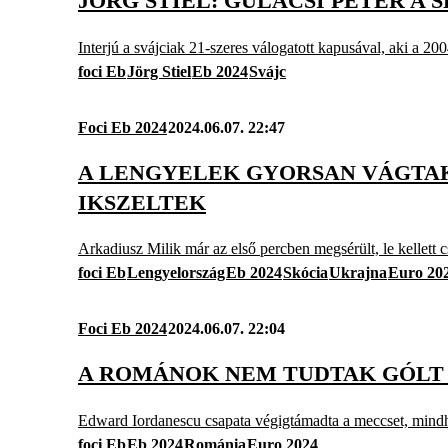
JÖRG STIEL: GULÁCSI PÉTER A 
Interjú a svájciak 21-szeres válogatott kapusával, aki a 20
foci Eb
Jörg Stiel
Eb 2024
Svájc
Foci Eb 2024
2024.06.07. 22:47
A LENGYELEK GYORSAN VÁGTA
IKSZELTEK
Arkadiusz Milik már az első percben megsérült, le kellett 
foci Eb
Lengyelország
Eb 2024
Skócia
Ukrajna
Euro 20
Foci Eb 2024
2024.06.07. 22:04
A ROMÁNOK NEM TUDTAK GÓLT 
Edward Iordanescu csapata végigtámadta a meccset, mind
foci Eb
Eb 2024
Románia
Euro 2024