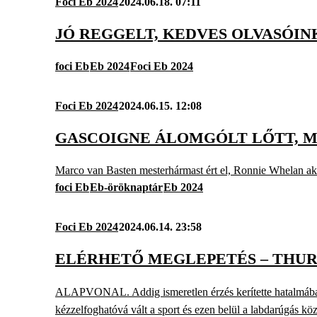
Foci Eb 2024
2024.06.18. 07:11
JÓ REGGELT, KEDVES OLVASÓIN
foci Eb
Eb 2024
Foci Eb 2024
Foci Eb 2024
2024.06.15. 12:08
GASCOIGNE ÁLOMGÓLT LŐTT, M
Marco van Basten mesterhármast ért el, Ronnie Whelan akro
foci Eb
Eb-öröknaptár
Eb 2024
Foci Eb 2024
2024.06.14. 23:58
ELÉRHETŐ MEGLEPETÉS – THUR
ALAPVONAL. Addig ismeretlen érzés kerítette hatalmába az
kézzelfoghatóvá vált a sport és ezen belül a labdarúgás köz