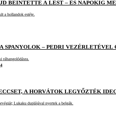
D BEINTETTE A LEST – ÉS NAPOKIG ME
lt a hollandok estéje.
 A SPANYOLOK – PEDRI VEZÉRLETÉVEL
ki ráhangolódásra.
24
ECCSET, A HORVÁTOK LEGYŐZTÉK IDE
orvégiát; Lukaku duplájával nyertek a belgák.