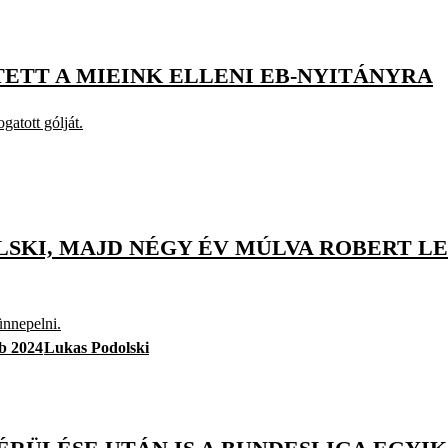
ETT A MIEINK ELLENI EB-NYITÁNYRA
gatott gólját.
LSKI, MAJD NÉGY ÉV MÚLVA ROBERT L
nnepelni.
b 2024
Lukas Podolski