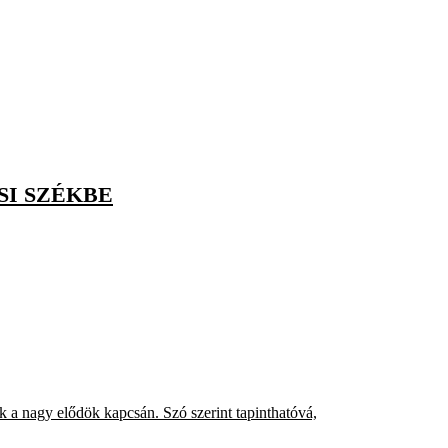
SI SZÉKBE
 a nagy elődök kapcsán. Szó szerint tapinthatóvá,