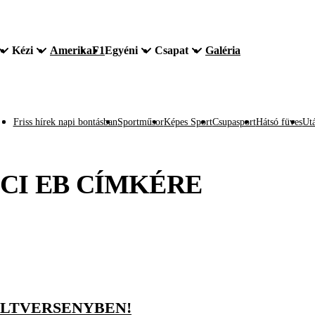
Kézi
Amerika
F1
Egyéni
Csapat
Galéria
Friss hírek napi bontásban
Sportműsor
Képes Sport
Csupasport
Hátsó füves
Utá
CI EB
CÍMKÉRE
OLTVERSENYBEN!