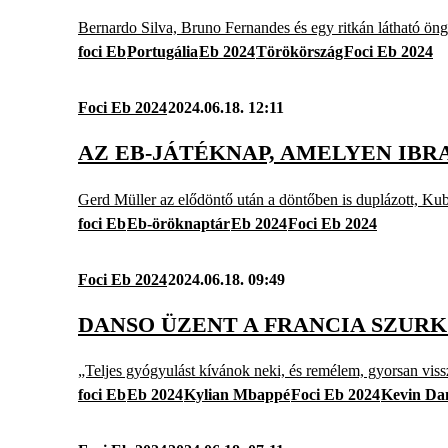
Bernardo Silva, Bruno Fernandes és egy ritkán látható öngó
foci Eb
Portugália
Eb 2024
Törökörszág
Foci Eb 2024
Foci Eb 2024
2024.06.18. 12:11
AZ EB-JÁTÉKNAP, AMELYEN IBR
Gerd Müller az elődöntő után a döntőben is duplázott, Kub
foci Eb
Eb-öröknaptár
Eb 2024
Foci Eb 2024
Foci Eb 2024
2024.06.18. 09:49
DANSO ÜZENT A FRANCIA SZUR
„Teljes gyógyulást kívánok neki, és remélem, gyorsan vissz
foci Eb
Eb 2024
Kylian Mbappé
Foci Eb 2024
Kevin Da