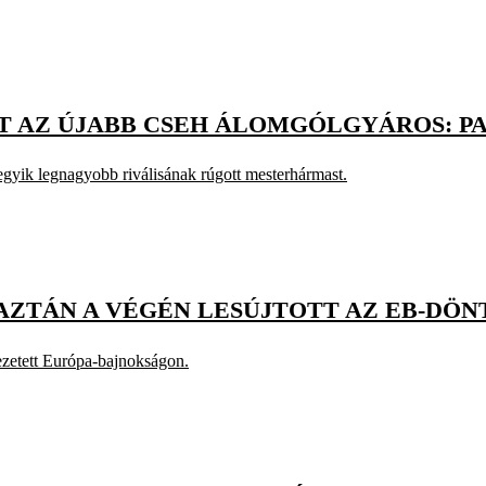
T AZ ÚJABB CSEH ÁLOMGÓLGYÁROS: PA
egyik legnagyobb riválisának rúgott mesterhármast.
AZTÁN A VÉGÉN LESÚJTOTT AZ EB-DÖ
vezetett Európa-bajnokságon.