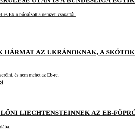
SÉRÜLÉSE UTÁN IS A BUNDESLIGA EGYI
04-es Eb-n búcsúzott a nemzeti csapattól.
K HÁRMAT AZ UKRÁNOKNAK, A SKÓTO
cserélni, és nem mehet az Eb-re.
24
LŐNI LIECHTENSTEINNEK AZ EB-FŐP
hiába.