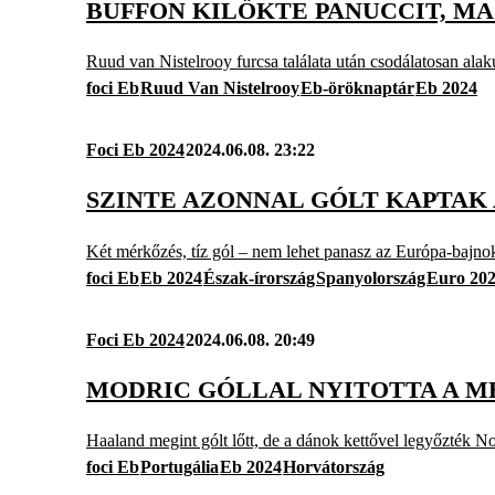
BUFFON KILÖKTE PANUCCIT, MAJ
Ruud van Nistelrooy furcsa találata után csodálatosan alaku
foci Eb
Ruud Van Nistelrooy
Eb-öröknaptár
Eb 2024
Foci Eb 2024
2024.06.08. 23:22
SZINTE AZONNAL GÓLT KAPTAK
Két mérkőzés, tíz gól – nem lehet panasz az Európa-bajno
foci Eb
Eb 2024
Észak-írország
Spanyolország
Euro 20
Foci Eb 2024
2024.06.08. 20:49
MODRIC GÓLLAL NYITOTTA A M
Haaland megint gólt lőtt, de a dánok kettővel legyőzték N
foci Eb
Portugália
Eb 2024
Horvátország