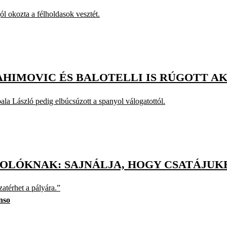
l okozta a félholdasok vesztét.
AHIMOVIC ÉS BALOTELLI IS RÚGOTT A
ala László pedig elbúcsúzott a spanyol válogatottól.
KOLÓKNAK: SAJNÁLJA, HOGY CSATÁJUK
atérhet a pályára.”
nso