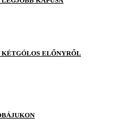
K LEGJOBB KAPUSA
K KÉTGÓLOS ELŐNYRŐL
RÓBÁJUKON