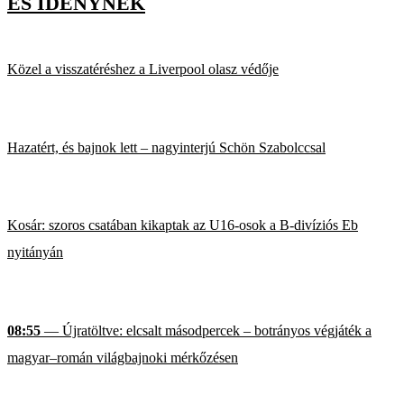
ES IDÉNYNEK
Közel a visszatéréshez a Liverpool olasz védője
Hazatért, és bajnok lett – nagyinterjú Schön Szabolccsal
Kosár: szoros csatában kikaptak az U16-osok a B-divíziós Eb
nyitányán
08:55
— Újratöltve: elcsalt másodpercek – botrányos végjáték a
magyar–román világbajnoki mérkőzésen