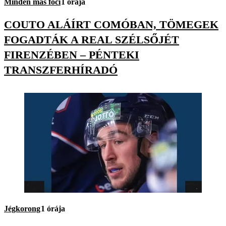
Minden más foci
1 órája
COUTO ALÁÍRT COMÓBAN, TÖMEGEK
FOGADTÁK A REAL SZÉLSŐJÉT
FIRENZÉBEN – PÉNTEKI
TRANSZFERHÍRADÓ
Jégkorong
1 órája