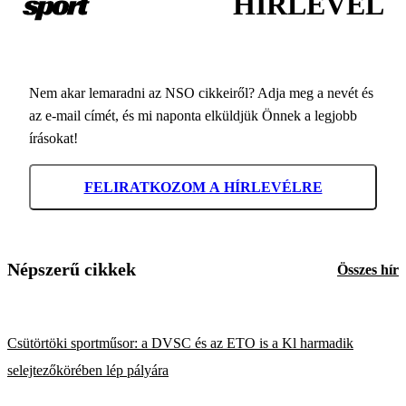
HÍRLEVÉL
Nem akar lemaradni az NSO cikkeiről? Adja meg a nevét és
az e-mail címét, és mi naponta elküldjük Önnek a legjobb
írásokat!
FELIRATKOZOM A HÍRLEVÉLRE
Népszerű cikkek
Összes hír
Csütörtöki sportműsor: a DVSC és az ETO is a Kl harmadik
selejtezőkörében lép pályára