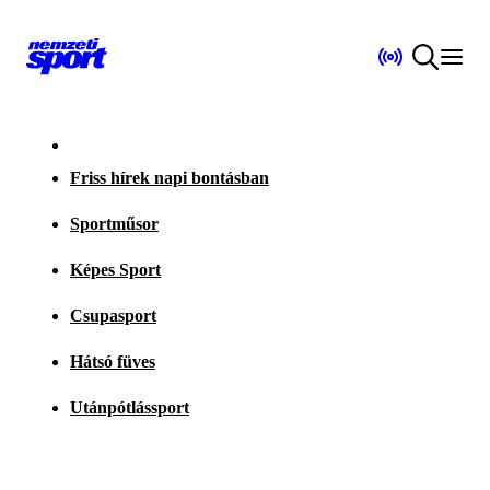
Friss hírek napi bontásban
Sportműsor
Képes Sport
Csupasport
Hátsó füves
Utánpótlássport