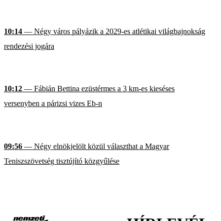
10:14
— Négy város pályázik a 2029-es atlétikai világbajnokság
rendezési jogára
10:12
— Fábián Bettina ezüstérmes a 3 km-es kieséses
versenyben a párizsi vizes Eb-n
09:56
— Négy elnökjelölt közül választhat a Magyar
Teniszszövetség tisztújító közgyűlése