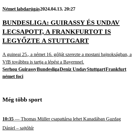
Német labdarúgás
2024.04.13. 20:27
BUNDESLIGA: GUIRASSY ÉS UNDAV
LECSAPOTT, A FRANKFURTOT IS
LEGYŐZTE A STUTTGART
A guineai 25., a német 16. gólját szerezte a mostani bajnokságban, a
VfB továbbra is tartja a lépést a Bayernnel.
Serhou Guirassy
Bundesliga
Deniz Undav
Stuttgart
Frankfurt
német foci
Még több sport
10:35
— Thomas Müller csapattársa lehet Kanadában Gazdag
Dániel – sajtóhír