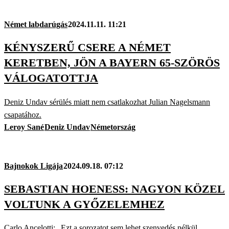
Német labdarúgás
2024.11.11. 11:21
KÉNYSZERŰ CSERE A NÉMET
KERETBEN, JÖN A BAYERN 65-SZÖRÖS
VÁLOGATOTTJA
Deniz Undav sérülés miatt nem csatlakozhat Julian Nagelsmann
csapatához.
Leroy Sané
Deniz Undav
Németország
Bajnokok Ligája
2024.09.18. 07:12
SEBASTIAN HOENESS: NAGYON KÖZEL
VOLTUNK A GYŐZELEMHEZ
Carlo Ancelotti: „Ezt a sorozatot sem lehet szenvedés nélkül