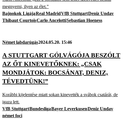
megnyerni, ilyen az élet.”
Bajnokok Ligája
Real Madrid
VfB Stuttgart
Deniz Undav
Thibaut Courtois
Carlo Ancelotti
Sebastian Hoeness
Német labdarúgás
2024.05.20. 15:46
A STUTTGART GÓLVÁGÓJA BESZÓLT
AZ ŐT KINEVETŐKNEK: „CSAK
MONDJÁTOK: BOCSÁNAT, DENIZ,
TÉVEDTÜNK!”
Korábbi kijelentése miatt sokan kinevették a svábok csatárát, de
igaza lett.
VfB Stuttgart
Bundesliga
Bayer Leverkusen
Deniz Undav
német foci