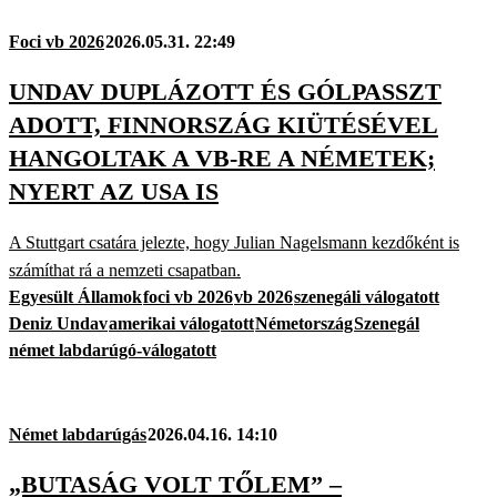
Foci vb 2026
2026.05.31. 22:49
UNDAV DUPLÁZOTT ÉS GÓLPASSZT
ADOTT, FINNORSZÁG KIÜTÉSÉVEL
HANGOLTAK A VB-RE A NÉMETEK;
NYERT AZ USA IS
A Stuttgart csatára jelezte, hogy Julian Nagelsmann kezdőként is
számíthat rá a nemzeti csapatban.
Egyesült Államok
foci vb 2026
vb 2026
szenegáli válogatott
Deniz Undav
amerikai válogatott
Németország
Szenegál
német labdarúgó-válogatott
Német labdarúgás
2026.04.16. 14:10
„BUTASÁG VOLT TŐLEM” –