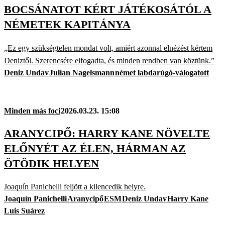
BOCSÁNATOT KÉRT JÁTÉKOSÁTÓL A
NÉMETEK KAPITÁNYA
„Ez egy szükségtelen mondat volt, amiért azonnal elnézést kértem
Deniztől. Szerencsére elfogadta, és minden rendben van köztünk.”
Deniz Undav
Julian Nagelsmann
német labdarúgó-válogatott
Minden más foci
2026.03.23. 15:08
ARANYCIPŐ: HARRY KANE NÖVELTE
ELŐNYÉT AZ ÉLEN, HÁRMAN AZ
ÖTÖDIK HELYEN
Joaquín Panichelli feljött a kilencedik helyre.
Joaquín Panichelli
Aranycipő
ESM
Deniz Undav
Harry Kane
Luis Suárez