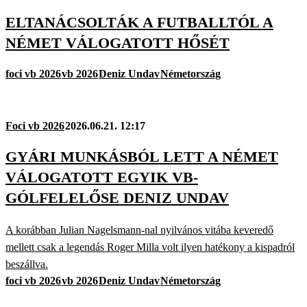
ELTANÁCSOLTÁK A FUTBALLTÓL A
NÉMET VÁLOGATOTT HŐSÉT
foci vb 2026
vb 2026
Deniz Undav
Németország
Foci vb 2026
2026.06.21. 12:17
GYÁRI MUNKÁSBÓL LETT A NÉMET
VÁLOGATOTT EGYIK VB-
GÓLFELELŐSE DENIZ UNDAV
A korábban Julian Nagelsmann-nal nyilvános vitába keveredő
mellett csak a legendás Roger Milla volt ilyen hatékony a kispadról
beszállva.
foci vb 2026
vb 2026
Deniz Undav
Németország