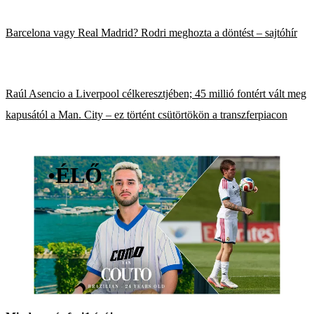
Barcelona vagy Real Madrid? Rodri meghozta a döntést – sajtóhír
Raúl Asencio a Liverpool célkeresztjében; 45 millió fontért vált meg
kapusától a Man. City – ez történt csütörtökön a transzferpiacon
•
ÉLŐ