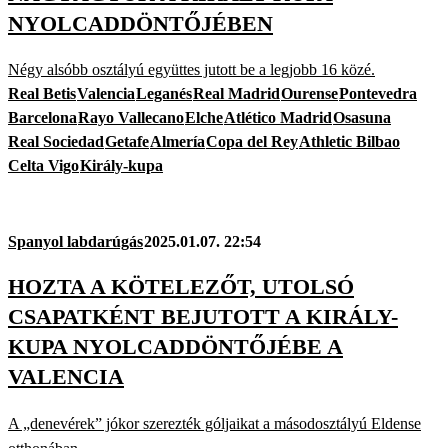
NYOLCADDÖNTŐJÉBEN
Négy alsóbb osztályú együttes jutott be a legjobb 16 közé.
Real Betis
Valencia
Leganés
Real Madrid
Ourense
Pontevedra
Barcelona
Rayo Vallecano
Elche
Atlético Madrid
Osasuna
Real Sociedad
Getafe
Almería
Copa del Rey
Athletic Bilbao
Celta Vigo
Király-kupa
Spanyol labdarúgás
2025.01.07. 22:54
HOZTA A KÖTELEZŐT, UTOLSÓ
CSAPATKÉNT BEJUTOTT A KIRÁLY-
KUPA NYOLCADDÖNTŐJÉBE A
VALENCIA
A „denevérek” jókor szerezték góljaikat a másodosztályú Eldense