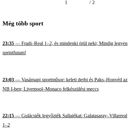
1
/
2
Még több sport
23:35
— Fradi–Real 1–2, és mindenki örül neki; Mindig legyen
sprintfutam!
23:03
— Vasárnapi sportműsor: keleti derbi és Paks–Honvéd az
NB I-ben; Liverpool–Monaco felkészülési meccs
22:15
— Gulácsiék legyőzték Sallaiékat: Galatasaray–Villarreal
1–2