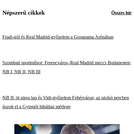
Népszerű cikkek
Összes hír
Fradi-gól és Real Madrid-győzelem a Groupama Arénában
Szombati sportműsor: Ferencváros–Real Madrid meccs Budapesten;
NB I, NB II, NB III
NB II: öt piros lap és Vidi-győzelem Fehérváron; az utolsó percben
úszott el a Gyirmót hibátlan mérlege