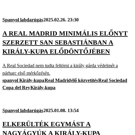
Spanyol labdarúgás
2025.02.26. 23:30
A REAL MADRID MINIMÁLIS ELŐNYT
SZERZETT SAN SEBASTIÁNBAN A
KIRÁLY-KUPA ELŐDÖNTŐJÉBEN
A Real Sociedad nem tudta feltörni a király gárda védelmét a
párharc első mérkőzésén.
spanyol Király-kupa
Real Madrid
élő közvetítés
Real Sociedad
Copa del Rey
Király-kupa
Spanyol labdarúgás
2025.01.08. 13:54
ELKERÜLTÉK EGYMÁST A
NAGYÁGYÚK A KIRÁLY-KUPA