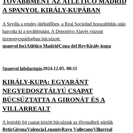
TOVÁBBMENT AZ ATLÉTICO MADRID
A SPANYOL KIRÁLY-KUPÁBAN
A Sevilla a rendes játékidőben, a Real Sociedad hosszabbítás után
harcolta ki a továbbjutást. A Deportivo Alavés viszont
tizenegyespárbajban búcsúzott.
spanyol foci
Atlético Madrid
Copa del Rey
Király-kupa
Spanyol labdarúgás
2024.12.05. 00:11
KIRÁLY-KUPA: EGYARÁNT
NEGYEDOSZTÁLYÚ CSAPAT
BÚCSÚZTATTA A GIRONÁT ÉS A
VILLARREALT
A legjobb 64 csapat között búcsúztak az élvonalbeli gárdák
Betis
Girona
Valencia
Leganés
Rayo Vallecano
Villarreal