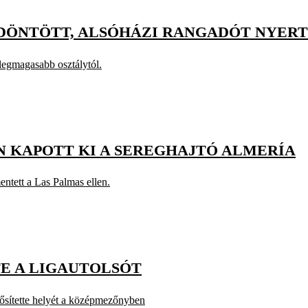
DÖNTÖTT, ALSÓHÁZI RANGADÓT NYERT
legmagasabb osztálytól.
N KAPOTT KI A SEREGHAJTÓ ALMERÍA
ntett a Las Palmas ellen.
TE A LIGAUTOLSÓT
ősítette helyét a középmezőnyben