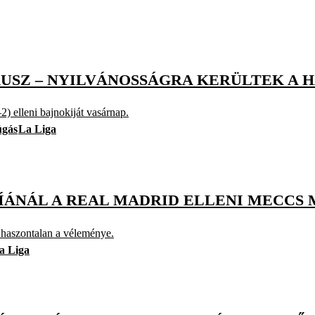
RKUSZ – NYILVÁNOSSÁGRA KERÜLTEK A
–2) elleni bajnokiját vasárnap.
úgás
La Liga
ÍÁNÁL A REAL MADRID ELLENI MECCS 
, haszontalan a véleménye.
a Liga