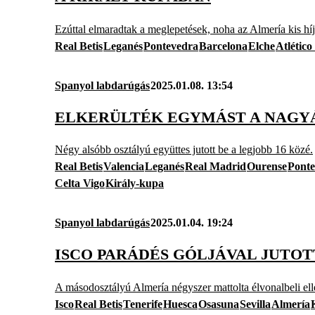
Ezúttal elmaradtak a meglepetések, noha az Almería kis híjá
Real Betis
Leganés
Pontevedra
Barcelona
Elche
Atlétic
Spanyol labdarúgás
2025.01.08. 13:54
ELKERÜLTÉK EGYMÁST A NAGY
Négy alsóbb osztályú együttes jutott be a legjobb 16 közé.
Real Betis
Valencia
Leganés
Real Madrid
Ourense
Ponte
Celta Vigo
Király-kupa
Spanyol labdarúgás
2025.01.04. 19:24
ISCO PARÁDÉS GÓLJÁVAL JUTOTT
A másodosztályú Almería négyszer mattolta élvonalbeli elle
Isco
Real Betis
Tenerife
Huesca
Osasuna
Sevilla
Almería