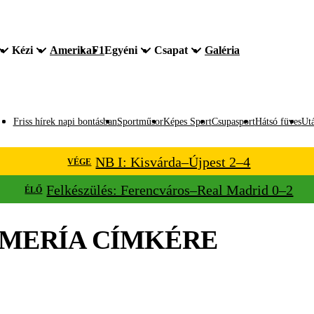
Kézi
Amerika
F1
Egyéni
Csapat
Galéria
Friss hírek napi bontásban
Sportműsor
Képes Sport
Csupasport
Hátsó füves
Utá
NB I: Kisvárda–Újpest 2–4
VÉGE
Felkészülés: Ferencváros–Real Madrid 0–2
ÉLŐ
MERÍA
CÍMKÉRE