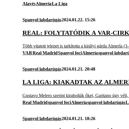
Alavés
Almería
La Liga
Spanyol labdarúgás
2024.01.22. 15:26
REAL: FOLYTATÓDIK A VAR-CI
Több vitatott jelenet is tarkította a királyi gárda Almería (3
VAR
Real Madrid
Spanyol foci
Almería
spanyol labdar
Spanyol labdarúgás
2024.01.21. 20:48
LA LIGA: KIAKADTAK AZ ALMER
Gustavo Melero szerint kirabolták őket, Garitano úgy véli
Real Madrid
spanyol foci
Almería
spanyol labdarúgás
L
Spanyol labdarúgás
2024.01.21. 18:26