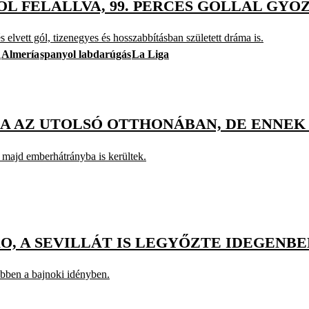
L FELÁLLVA, 99. PERCES GÓLLAL GYŐ
s elvett gól, tizenegyes és hosszabbításban született dráma is.
d
Almería
spanyol labdarúgás
La Liga
ONA AZ UTOLSÓ OTTHONÁBAN, DE ENNEK
, majd emberhátrányba is kerültek.
O, A SEVILLÁT IS LEGYŐZTE IDEGENBE
ebben a bajnoki idényben.