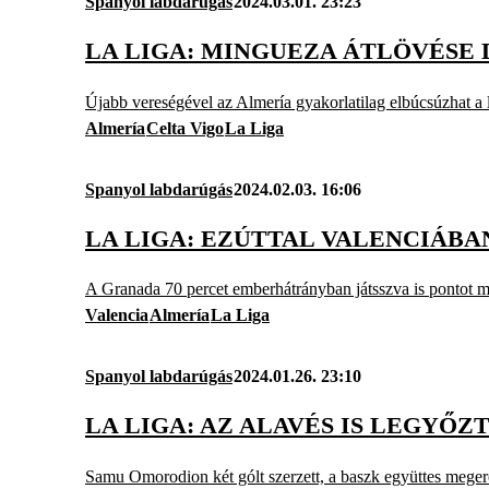
Spanyol labdarúgás
2024.03.01. 23:23
LA LIGA: MINGUEZA ÁTLÖVÉSE 
Újabb vereségével az Almería gyakorlatilag elbúcsúzhat a 
Almería
Celta Vigo
La Liga
Spanyol labdarúgás
2024.02.03. 16:06
LA LIGA: EZÚTTAL VALENCIÁBA
A Granada 70 percet emberhátrányban játsszva is pontot me
Valencia
Almería
La Liga
Spanyol labdarúgás
2024.01.26. 23:10
LA LIGA: AZ ALAVÉS IS LEGYŐZ
Samu Omorodion két gólt szerzett, a baszk együttes meger