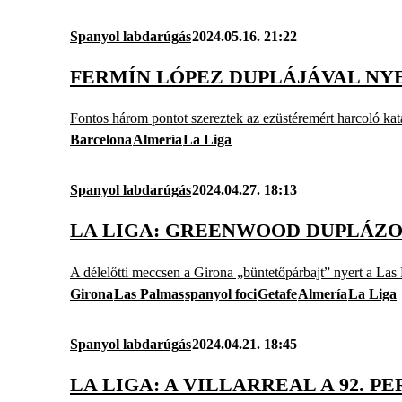
Spanyol labdarúgás
2024.05.16. 21:22
FERMÍN LÓPEZ DUPLÁJÁVAL NY
Fontos három pontot szereztek az ezüstéremért harcoló kat
Barcelona
Almería
La Liga
Spanyol labdarúgás
2024.04.27. 18:13
LA LIGA: GREENWOOD DUPLÁZO
A délelőtti meccsen a Girona „büntetőpárbajt” nyert a Las
Girona
Las Palmas
spanyol foci
Getafe
Almería
La Liga
Spanyol labdarúgás
2024.04.21. 18:45
LA LIGA: A VILLARREAL A 92. 