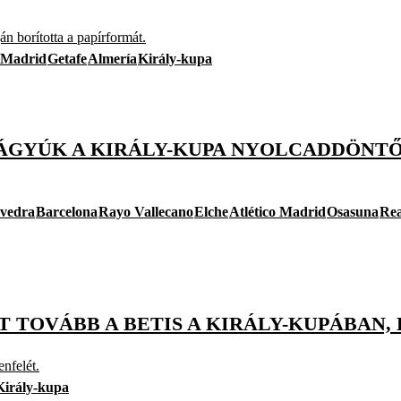
n borította a papírformát.
o Madrid
Getafe
Almería
Király-kupa
ÁGYÚK A KIRÁLY-KUPA NYOLCADDÖNT
vedra
Barcelona
Rayo Vallecano
Elche
Atlético Madrid
Osasuna
Rea
 TOVÁBB A BETIS A KIRÁLY-KUPÁBAN, 
nfelét.
Király-kupa