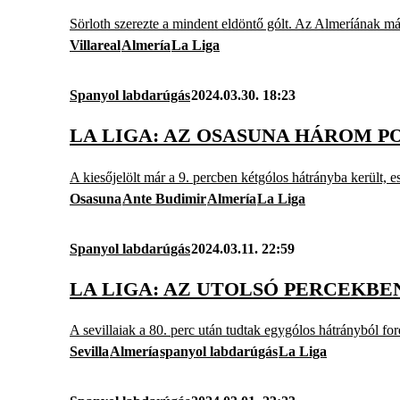
Sörloth szerezte a mindent eldöntő gólt. Az Almeríának m
Villareal
Almería
La Liga
Spanyol labdarúgás
2024.03.30. 18:23
LA LIGA: AZ OSASUNA HÁROM 
A kiesőjelölt már a 9. percben kétgólos hátrányba került, 
Osasuna
Ante Budimir
Almería
La Liga
Spanyol labdarúgás
2024.03.11. 22:59
LA LIGA: AZ UTOLSÓ PERCEKBE
A sevillaiak a 80. perc után tudtak egygólos hátrányból for
Sevilla
Almería
spanyol labdarúgás
La Liga