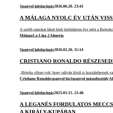
Spanyol labdarúgás
2026.06.20. 23:41
A MÁLAGA NYOLC ÉV UTÁN VISS
A szebb napokat látott klub tizénhárom éve még a Bajnoko
Málaga
La Liga 2
Almería
Spanyol labdarúgás
2026.02.26. 11:14
CRISTIANO RONALDO RÉSZESED
„Régóta célom volt, hogy pályán kívül is hozzátehessek val
Cristiano Ronaldo
spanyol foci
spanyol másodosztály
Al
Spanyol labdarúgás
2025.01.15. 21:46
A LEGANÉS FORDULATOS MECCS
A KIRÁLY-KUPÁBAN