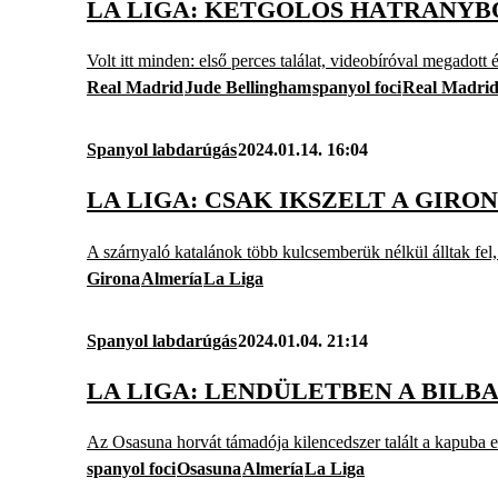
LA LIGA: KÉTGÓLOS HÁTRÁNYBÓ
Volt itt minden: első perces találat, videobíróval megadott é
Real Madrid
Jude Bellingham
spanyol foci
Real Madri
Spanyol labdarúgás
2024.01.14. 16:04
LA LIGA: CSAK IKSZELT A GIR
A szárnyaló katalánok több kulcsemberük nélkül álltak fel
Girona
Almería
La Liga
Spanyol labdarúgás
2024.01.04. 21:14
LA LIGA: LENDÜLETBEN A BILBA
Az Osasuna horvát támadója kilencedszer talált a kapuba 
spanyol foci
Osasuna
Almería
La Liga