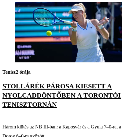
Tenisz
2 órája
STOLLÁRÉK PÁROSA KIESETT A
NYOLCADDÖNTŐBEN A TORONTÓI
TENISZTORNÁN
Három kiütés az NB III-ban: a Kaposvár és a Gyula 7–0-ra, a
Dorog 6–0-ra győzött