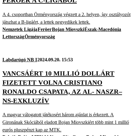
FERÖER A C-LIGÁBÓL
A 4. csoportban Örményország végzett a 2. helyen, így osztályozót
játszhat a B-ligáért, a lettek negyedikek lettek.
Nemzetek Ligája
Feröer
Bojan Miovszki
Észak-Macedónia
Lettország
Örményország
Labdarúgó NB I
2024.09.20. 15:53
VANCSÁÉRT 10 MILLIÓ DOLLÁRT
FIZETETT VOLNA CRISTIANO
RONALDO CSAPATA, AZ AL- NASZR–
NS-EXKLUZÍV
A magyar válogatott játékosért három ajánlat is érkezett. A
Gironának Skóciából eladott Bojan Miovszkiért több mint 1 millió
eurós pluszpénzt kap az MTK.