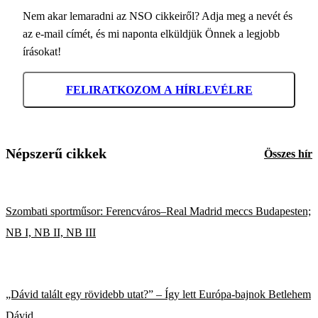
Nem akar lemaradni az NSO cikkeiről? Adja meg a nevét és
az e-mail címét, és mi naponta elküldjük Önnek a legjobb
írásokat!
FELIRATKOZOM A HÍRLEVÉLRE
Népszerű cikkek
Összes hír
Szombati sportműsor: Ferencváros–Real Madrid meccs Budapesten;
NB I, NB II, NB III
„Dávid talált egy rövidebb utat?” – Így lett Európa-bajnok Betlehem
Dávid