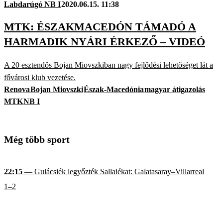
Labdarúgó NB I
2020.06.15. 11:38
MTK: ÉSZAKMACEDÓN TÁMADÓ A
HARMADIK NYÁRI ÉRKEZŐ – VIDEÓ
A 20 esztendős Bojan Miovszkiban nagy fejlődési lehetőséget lát a
fővárosi klub vezetése.
Renova
Bojan Miovszki
Észak-Macedónia
magyar átigazolás
MTK
NB I
Még több sport
22:15
— Gulácsiék legyőzték Sallaiékat: Galatasaray–Villarreal
1–2