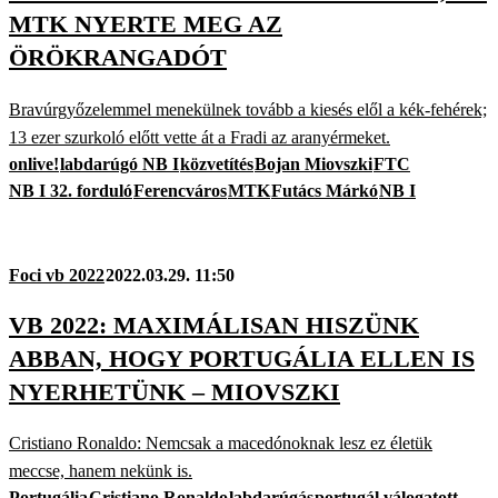
MTK NYERTE MEG AZ
ÖRÖKRANGADÓT
Bravúrgyőzelemmel menekülnek tovább a kiesés elől a kék-fehérek;
13 ezer szurkoló előtt vette át a Fradi az aranyérmeket.
onlive!
labdarúgó NB I
közvetítés
Bojan Miovszki
FTC
NB I 32. forduló
Ferencváros
MTK
Futács Márkó
NB I
Foci vb 2022
2022.03.29. 11:50
VB 2022: MAXIMÁLISAN HISZÜNK
ABBAN, HOGY PORTUGÁLIA ELLEN IS
NYERHETÜNK – MIOVSZKI
Cristiano Ronaldo: Nemcsak a macedónoknak lesz ez életük
meccse, hanem nekünk is.
Portugália
Cristiano Ronaldo
labdarúgás
portugál válogatott