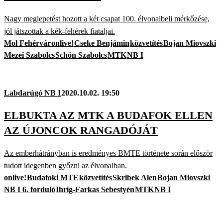
Nagy meglepetést hozott a két csapat 100. élvonalbeli mérkőzése,
jól játszottak a kék-fehérek fiataljai.
Mol Fehérvár
onlive!
Cseke Benjámin
közvetítés
Bojan Miovszki
Mezei Szabolcs
Schön Szabolcs
MTK
NB I
Labdarúgó NB I
2020.10.02. 19:50
ELBUKTA AZ MTK A BUDAFOK ELLEN
AZ ÚJONCOK RANGADÓJÁT
Az emberhátrányban is eredményes BMTE története során először
tudott idegenben győzni az élvonalban.
onlive!
Budafoki MTE
közvetítés
Skribek Alen
Bojan Miovszki
NB I 6. forduló
Ihrig-Farkas Sebestyén
MTK
NB I