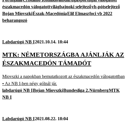
északmacedón válogatott
világbajnoki selejtező
vb-pótselejtező
Bojan Miovszki
Észak-Macedónia
Elif Elmasz
foci vb 2022
beharangozó
Labdarúgó NB I
2021.10.14. 18:44
MTK: NÉMETORSZÁGBA AJÁNLJÁK AZ
ÉSZAKMACEDÓN TÁMADÓT
Miovszki a napokban bemutatkozott az északmacedón válogatottban
• Az NB I-ben négy gólnál jár.
labdarúgó NB I
Bojan Miovszki
Bundesliga 2.
Nürnberg
MTK
NB I
Labdarúgó NB I
2021.08.22. 18:04