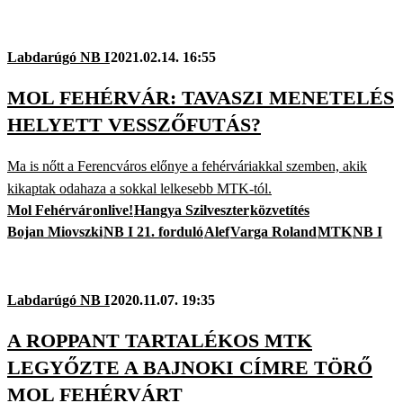
Labdarúgó NB I
2021.02.14. 16:55
MOL FEHÉRVÁR: TAVASZI MENETELÉS
HELYETT VESSZŐFUTÁS?
Ma is nőtt a Ferencváros előnye a fehérváriakkal szemben, akik
kikaptak odahaza a sokkal lelkesebb MTK-tól.
Mol Fehérvár
onlive!
Hangya Szilveszter
közvetítés
Bojan Miovszki
NB I 21. forduló
Alef
Varga Roland
MTK
NB I
Labdarúgó NB I
2020.11.07. 19:35
A ROPPANT TARTALÉKOS MTK
LEGYŐZTE A BAJNOKI CÍMRE TÖRŐ
MOL FEHÉRVÁRT