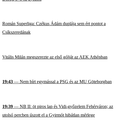
Román Superliga: Czékus Ádám duplája sem ért pontot a
Csíkszeredának
Vitális Milán megszerezte az első gólját az AEK Athénban
19:43
— Nem bírt egymással a PSG és az MU Göteborgban
19:39
— NB II: öt piros lap és Vidi-győzelem Fehérváron; az
utolsó percben úszott el a Gyirmót hibátlan mérlege