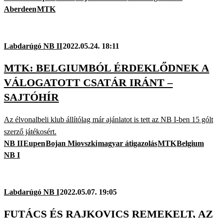
Aberdeen
MTK
Labdarúgó NB II
2022.05.24. 18:11
MTK: BELGIUMBÓL ÉRDEKLŐDNEK A
VÁLOGATOTT CSATÁR IRÁNT –
SAJTÓHÍR
Az élvonalbeli klub állítólag már ajánlatot is tett az NB I-ben 15 gólt
szerző játékosért.
NB II
Eupen
Bojan Miovszki
magyar átigazolás
MTK
Belgium
NB I
Labdarúgó NB I
2022.05.07. 19:05
FUTÁCS ÉS RAJKOVICS REMEKELT, AZ