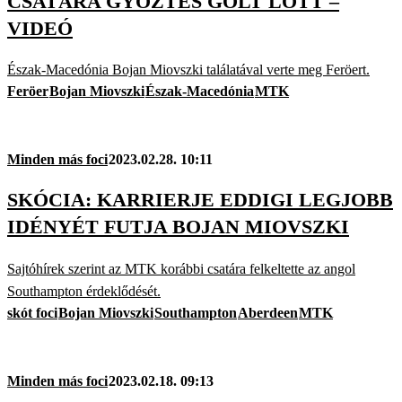
CSATÁRA GYŐZTES GÓLT LŐTT –
VIDEÓ
Észak-Macedónia Bojan Miovszki találatával verte meg Feröert.
Feröer
Bojan Miovszki
Észak-Macedónia
MTK
Minden más foci
2023.02.28. 10:11
SKÓCIA: KARRIERJE EDDIGI LEGJOBB
IDÉNYÉT FUTJA BOJAN MIOVSZKI
Sajtóhírek szerint az MTK korábbi csatára felkeltette az angol
Southampton érdeklődését.
skót foci
Bojan Miovszki
Southampton
Aberdeen
MTK
Minden más foci
2023.02.18. 09:13