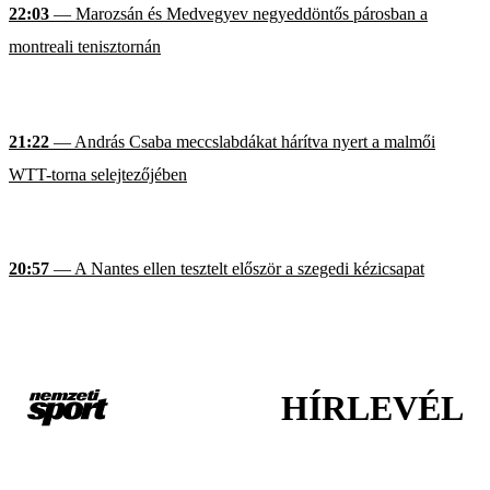
22:03
— Marozsán és Medvegyev negyeddöntős párosban a
montreali tenisztornán
21:22
— András Csaba meccslabdákat hárítva nyert a malmői
WTT-torna selejtezőjében
20:57
— A Nantes ellen tesztelt először a szegedi kézicsapat
HÍRLEVÉL