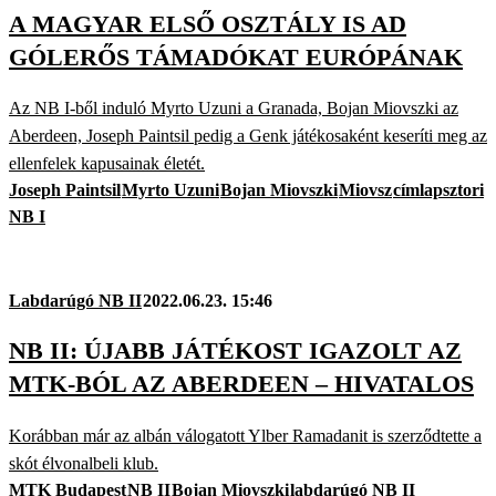
A MAGYAR ELSŐ OSZTÁLY IS AD
GÓLERŐS TÁMADÓKAT EURÓPÁNAK
Az NB I-ből induló Myrto Uzuni a Granada, Bojan Miovszki az
Aberdeen, Joseph Paintsil pedig a Genk játékosaként keseríti meg az
ellenfelek kapusainak életét.
Joseph Paintsil
Myrto Uzuni
Bojan Miovszki
Miovsz
címlapsztori
NB I
Labdarúgó NB II
2022.06.23. 15:46
NB II: ÚJABB JÁTÉKOST IGAZOLT AZ
MTK-BÓL AZ ABERDEEN – HIVATALOS
Korábban már az albán válogatott Ylber Ramadanit is szerződtette a
skót élvonalbeli klub.
MTK Budapest
NB II
Bojan Miovszki
labdarúgó NB II