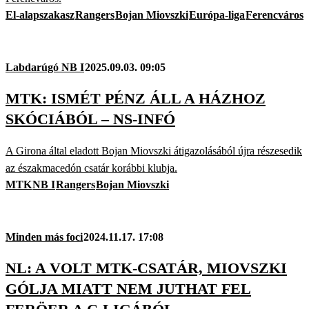
El-alapszakasz
Rangers
Bojan Miovszki
Európa-liga
Ferencváros
Labdarúgó NB I
2025.09.03. 09:05
MTK: ISMÉT PÉNZ ÁLL A HÁZHOZ
SKÓCIÁBÓL – NS-INFÓ
A Girona által eladott Bojan Miovszki átigazolásából újra részesedik
az északmacedón csatár korábbi klubja.
MTK
NB I
Rangers
Bojan Miovszki
Minden más foci
2024.11.17. 17:08
NL: A VOLT MTK-CSATÁR, MIOVSZKI
GÓLJA MIATT NEM JUTHAT FEL