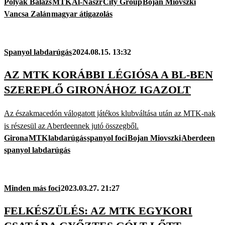
Polyák Balázs
MTK
Al-Naszr
City Group
Bojan Miovszki
Vancsa Zalán
magyar átigazolás
Spanyol labdarúgás
2024.08.15. 13:32
AZ MTK KORÁBBI LÉGIÓSA A BL-BEN
SZEREPLŐ GIRONÁHOZ IGAZOLT
Az északmacedón válogatott játékos klubváltása után az MTK-nak
is részesül az Aberdeennek jutó összegből.
Girona
MTK
labdarúgás
spanyol foci
Bojan Miovszki
Aberdeen
spanyol labdarúgás
Minden más foci
2023.03.27. 21:27
FELKÉSZÜLÉS: AZ MTK EGYKORI