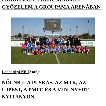
GYŐZELEM A GROUPAMA ARÉNÁBAN
Labdarúgó NB I
2 órája
NŐI NB I: A PUSKÁS, AZ MTK, AZ
ÚJPEST, A PMFC ÉS A VIDI NYERT
NYITÁNYON