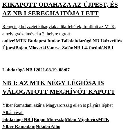
KIKAPOTT ODAHAZA AZ ÚJPEST, ÉS
AZ NB I SEREGHAJTÓJA LETT
Rengeteg helyzetet kihagytak a lila-fehérek, fordított az MTK,
amely győzelmével a 2. helyre ugrott.
onlive!
MTK Budapest
Junior Tallo
labdarúgó NB I
közvetítés
Újpest
Bojan Miovszki
Vancsa Zalán
NB I 4. forduló
NB I
Labdarúgó NB I
2021.08.19. 08:07
NB I: AZ MTK NÉGY LÉGIÓSA IS
VÁLOGATOTT MEGHÍVÓT KAPOTT
Ylber Ramadani akár a Magyarország ellen is pályára léphet
Albániával.
labdarúgó NB I
Bojan Miovszki
Milan Mijatovics
MTK
Ylber Ramadani
Nikolai Alho