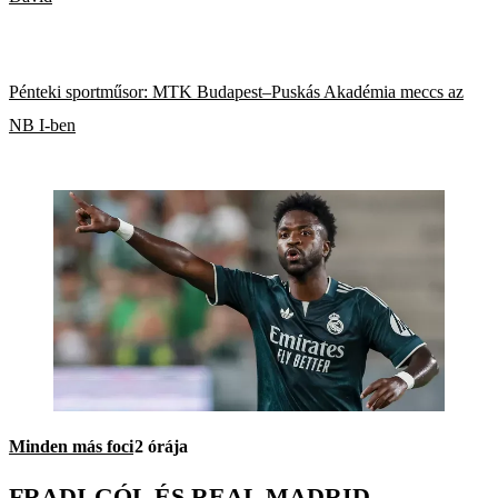
Pénteki sportműsor: MTK Budapest–Puskás Akadémia meccs az
NB I-ben
Minden más foci
2 órája
FRADI-GÓL ÉS REAL MADRID-