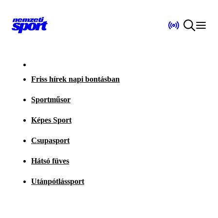
Friss hírek napi bontásban
Sportműsor
Képes Sport
Csupasport
Hátsó füves
Utánpótlássport