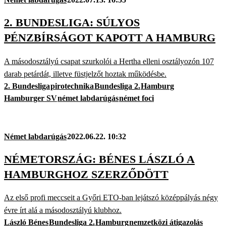
2. BUNDESLIGA: SÚLYOS
PÉNZBÍRSÁGOT KAPOTT A HAMBURG
A másodosztályú csapat szurkolói a Hertha elleni osztályozón 107
darab petárdát, illetve füstjelzőt hoztak működésbe.
2. Bundesliga
pirotechnika
Bundesliga 2.
Hamburg
Hamburger SV
német labdarúgás
német foci
Német labdarúgás
2022.06.22. 10:32
NÉMETORSZÁG: BÉNES LÁSZLÓ A
HAMBURGHOZ SZERZŐDÖTT
Az első profi meccseit a Győri ETO-ban lejátszó középpályás négy
évre írt alá a másodosztályú klubhoz.
László Bénes
Bundesliga 2.
Hamburg
nemzetközi átigazolás