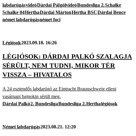
labdarúgás
videó
Dárdai Pál
gólvideó
Bundesliga 2.
Schalke
Schalke 04
Hertha
Dárdai Márton
Hertha BSC
Dárdai Bence
német labdarúgás
német foci
Légiósok
2023.09.18. 16:26
LÉGIÓSOK: DÁRDAI PALKÓ SZALAGJA
SÉRÜLT, NEM TUDNI, MIKOR TÉR
VISSZA – HIVATALOS
A 24 esztendős labdarúgó az Eintracht Braunschweig elleni
vasárnapi bajnokin sérült meg.
Dárdai Palkó
2. Bundesliga
Bundesliga 2.
Hertha
légiósok
Német labdarúgás
2023.08.21. 12:20