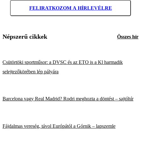
FELIRATKOZOM A HÍRLEVÉLRE
Népszerű cikkek
Összes hír
Csütörtöki sportműsor: a DVSC és az ETO is a Kl harmadik
selejtezőkörében lép pályára
Barcelona vagy Real Madrid? Rodri meghozta a döntést – sajtóhír
Fájdalmas vereség, távol Európától a Górnik – lapszemle