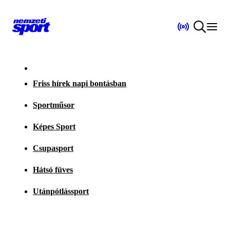
Friss hírek napi bontásban
Sportműsor
Képes Sport
Csupasport
Hátsó füves
Utánpótlássport