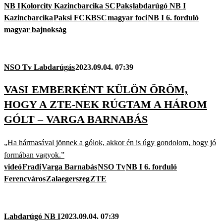
NB I
Kolorcity Kazincbarcika SC
Paks
labdarúgó NB I
Kazincbarcika
Paksi FC
KBSC
magyar foci
NB I 6. forduló
magyar bajnokság
NSO Tv Labdarúgás
2023.09.04. 07:39
VASI EMBERKÉNT KÜLÖN ÖRÖM,
HOGY A ZTE-NEK RÚGTAM A HÁROM
GÓLT – VARGA BARNABÁS
„Ha hármasával jönnek a gólok, akkor én is úgy gondolom, hogy jó
formában vagyok.”
videó
Fradi
Varga Barnabás
NSO Tv
NB I 6. forduló
Ferencváros
Zalaegerszeg
ZTE
Labdarúgó NB I
2023.09.04. 07:39