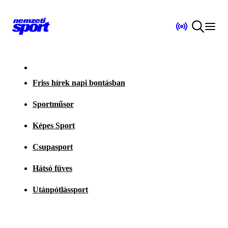
Friss hírek napi bontásban
Sportműsor
Képes Sport
Csupasport
Hátsó füves
Utánpótlássport