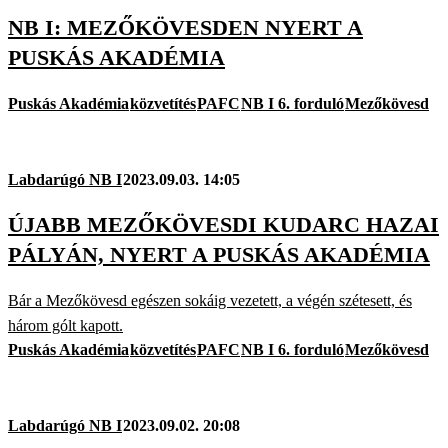
NB I: MEZŐKÖVESDEN NYERT A
PUSKÁS AKADÉMIA
Puskás Akadémia
közvetítés
PAFC
NB I 6. forduló
Mezőkövesd
Labdarúgó NB I
2023.09.03. 14:05
ÚJABB MEZŐKÖVESDI KUDARC HAZAI
PÁLYÁN, NYERT A PUSKÁS AKADÉMIA
Bár a Mezőkövesd egészen sokáig vezetett, a végén szétesett, és
három gólt kapott.
Puskás Akadémia
közvetítés
PAFC
NB I 6. forduló
Mezőkövesd
Labdarúgó NB I
2023.09.02. 20:08