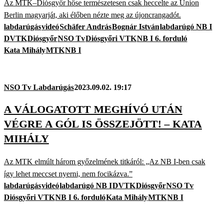
Az MTK–Diósgyőr hőse természetesen csak heccelte az Union
Berlin magyarját, aki élőben nézte meg az újoncrangadót.
labdarúgás
videó
Schäfer András
Bognár István
labdarúgó NB I
DVTK
Diósgyőr
NSO Tv
Diósgyőri VTK
NB I 6. forduló
Kata Mihály
MTK
NB I
NSO Tv Labdarúgás
2023.09.02. 19:17
A VÁLOGATOTT MEGHÍVÓ UTÁN
VÉGRE A GÓL IS ÖSSZEJÖTT! – KATA
MIHÁLY
Az MTK elmúlt három győzelmének titkáról: „Az NB I-ben csak
így lehet meccset nyerni, nem focikázva.”
labdarúgás
videó
labdarúgó NB I
DVTK
Diósgyőr
NSO Tv
Diósgyőri VTK
NB I 6. forduló
Kata Mihály
MTK
NB I