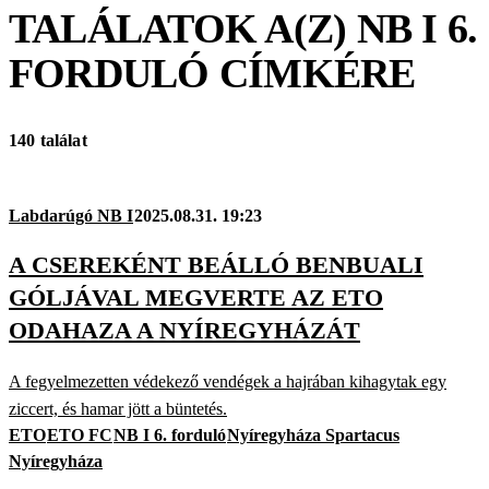
TALÁLATOK A(Z)
NB I 6.
FORDULÓ
CÍMKÉRE
140 találat
Labdarúgó NB I
2025.08.31. 19:23
A CSEREKÉNT BEÁLLÓ BENBUALI
GÓLJÁVAL MEGVERTE AZ ETO
ODAHAZA A NYÍREGYHÁZÁT
A fegyelmezetten védekező vendégek a hajrában kihagytak egy
ziccert, és hamar jött a büntetés.
ETO
ETO FC
NB I 6. forduló
Nyíregyháza Spartacus
Nyíregyháza