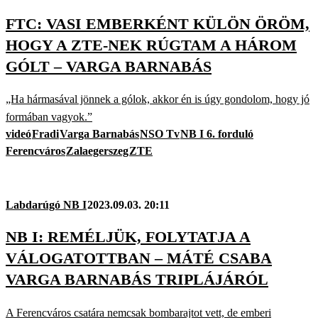
FTC: VASI EMBERKÉNT KÜLÖN ÖRÖM,
HOGY A ZTE-NEK RÚGTAM A HÁROM
GÓLT – VARGA BARNABÁS
„Ha hármasával jönnek a gólok, akkor én is úgy gondolom, hogy jó
formában vagyok.”
videó
Fradi
Varga Barnabás
NSO Tv
NB I 6. forduló
Ferencváros
Zalaegerszeg
ZTE
Labdarúgó NB I
2023.09.03. 20:11
NB I: REMÉLJÜK, FOLYTATJA A
VÁLOGATOTTBAN – MÁTÉ CSABA
VARGA BARNABÁS TRIPLÁJÁRÓL
A Ferencváros csatára nemcsak bombarajtot vett, de emberi