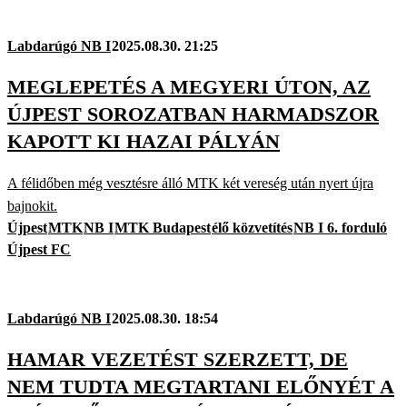
Labdarúgó NB I
2025.08.30. 21:25
MEGLEPETÉS A MEGYERI ÚTON, AZ
ÚJPEST SOROZATBAN HARMADSZOR
KAPOTT KI HAZAI PÁLYÁN
A félidőben még vesztésre álló MTK két vereség után nyert újra
bajnokit.
Újpest
MTK
NB I
MTK Budapest
élő közvetítés
NB I 6. forduló
Újpest FC
Labdarúgó NB I
2025.08.30. 18:54
HAMAR VEZETÉST SZERZETT, DE
NEM TUDTA MEGTARTANI ELŐNYÉT A