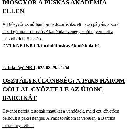
DIÓSGYŐR A PUSKÁS AKADÉMIA
ELLEN
A Diósgyőr zsinórban harmadszor is ikszelt hazai pályán, a korai
hazai gól után a Puskás Akadémia tizenegyesből egyenlített a
második félidő elején.
DVTK
NB I
NB I 6. forduló
Puskás Akadédmia FC
Labdarúgó NB I
2025.08.29. 21:54
OSZTÁLYKÜLÖNBSÉG: A PAKS HÁROM
GÓLLAL GYŐZTE LE AZ ÚJONC
BARCIKÁT
Ötvenöt percig tartották magukat a vendégek, majd ezt követően
beindult a paksi henger. A Paks továbbra is veretlen, a Barcika
maradt nyeretlen.