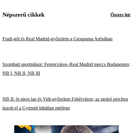
Népszerű cikkek
Összes hír
Fradi-gól és Real Madrid-győzelem a Groupama Arénában
Szombati sportműsor: Ferencváros–Real Madrid meccs Budapesten;
NB I, NB II, NB III
NB II: öt piros lap és Vidi-győzelem Fehérváron; az utolsó percben
úszott el a Gyirmót hibátlan mérlege