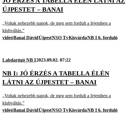
JÓ ÉRZÉS A TABELLA ÉLÉN LÁTNI AZ
ÚJPESTET – BANAI
„Voltak nehezebb napok, de meg sem fordult a fejemben a
klubváltás.”
videó
Banai Dávid
Újpest
NSO Tv
Kisvárda
NB I 6. forduló
Labdarúgó NB I
2023.09.02. 07:22
NB I: JÓ ÉRZÉS A TABELLA ÉLÉN
LÁTNI AZ ÚJPESTET – BANAI
„Voltak nehezebb napok, de meg sem fordult a fejemben a
klubváltás.”
videó
Banai Dávid
Újpest
NSO Tv
Kisvárda
NB I 6. forduló