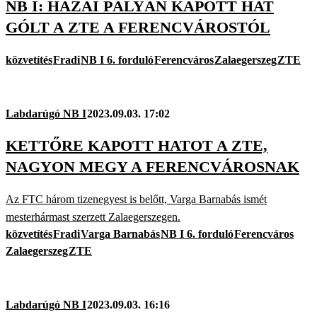
NB I: HAZAI PÁLYÁN KAPOTT HAT
GÓLT A ZTE A FERENCVÁROSTÓL
közvetítés
Fradi
NB I 6. forduló
Ferencváros
Zalaegerszeg
ZTE
Labdarúgó NB I
2023.09.03. 17:02
KETTŐRE KAPOTT HATOT A ZTE,
NAGYON MEGY A FERENCVÁROSNAK
Az FTC három tizenegyest is belőtt, Varga Barnabás ismét
mesterhármast szerzett Zalaegerszegen.
közvetítés
Fradi
Varga Barnabás
NB I 6. forduló
Ferencváros
Zalaegerszeg
ZTE
Labdarúgó NB I
2023.09.03. 16:16