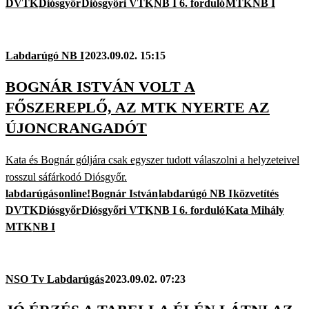
DVTK
Diósgyőr
Diósgyőri VTK
NB I 6. forduló
MTK
NB I
Labdarúgó NB I
2023.09.02. 15:15
BOGNÁR ISTVÁN VOLT A
FŐSZEREPLŐ, AZ MTK NYERTE AZ
ÚJONCRANGADÓT
Kata és Bognár góljára csak egyszer tudott válaszolni a helyzeteivel
rosszul sáfárkodó Diósgyőr.
labdarúgás
online!
Bognár István
labdarúgó NB I
közvetítés
DVTK
Diósgyőr
Diósgyőri VTK
NB I 6. forduló
Kata Mihály
MTK
NB I
NSO Tv Labdarúgás
2023.09.02. 07:23