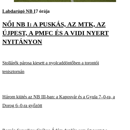
Labdarúgó NB I
7 órája
NŐI NB I: A PUSKÁS, AZ MTK, AZ
ÚJPEST, A PMFC ÉS A VIDI NYERT
NYITÁNYON
Stollárék párosa kiesett a nyolcaddöntőben a torontói
tenisztornán
Három kiütés az NB III-ban: a Kaposvár és a Gyula 7–0-ra, a
Dorog 6–0-ra győzött