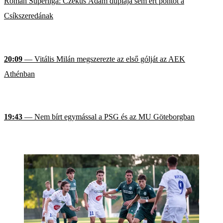
Román Superliga: Czékus Ádám duplája sem ért pontot a
Csíkszeredának
20:09
— Vitális Milán megszerezte az első gólját az AEK
Athénban
19:43
— Nem bírt egymással a PSG és az MU Göteborgban