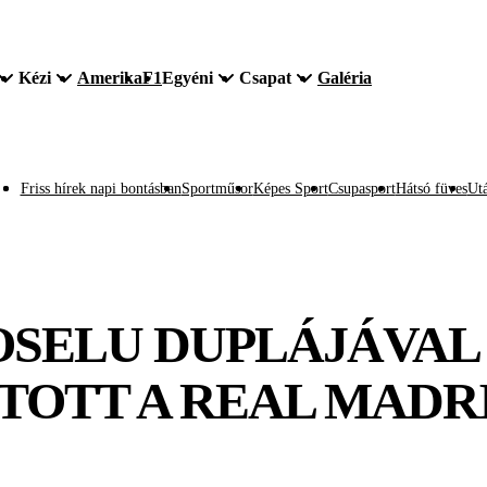
Kézi
Amerika
F1
Egyéni
Csapat
Galéria
Friss hírek napi bontásban
Sportműsor
Képes Sport
Csupasport
Hátsó füves
Utá
OSELU DUPLÁJÁVAL 
TOTT A REAL MADRI