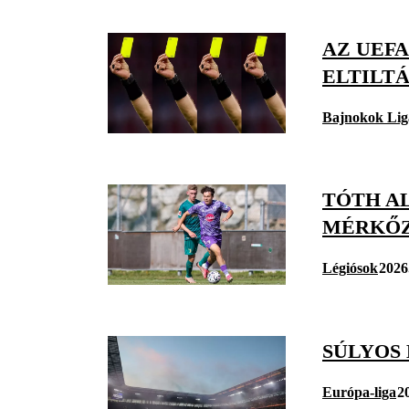
AZ UEFA
ELTILTÁ
Bajnokok Lig
TÓTH A
MÉRKŐ
Légiósok
2026
SÚLYOS
Európa-liga
2