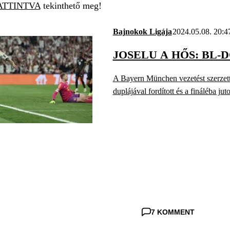
ATTINTVA
tekinthető meg!
Bajnokok Ligája
2024.05.08. 20:4
JOSELU A HŐS: BL-
A Bayern München vezetést szerzett 
duplájával fordított és a fináléba juto
7 KOMMENT