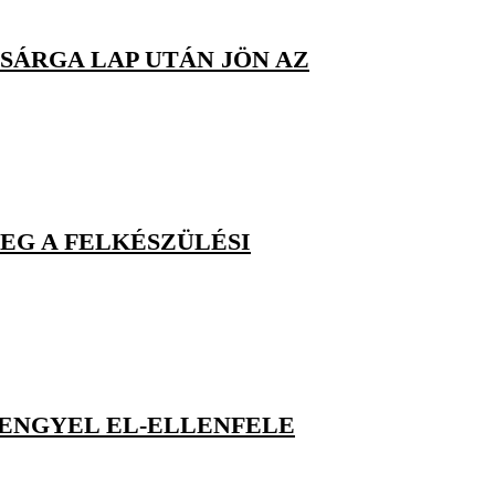
SÁRGA LAP UTÁN JÖN AZ
EG A FELKÉSZÜLÉSI
LENGYEL EL-ELLENFELE