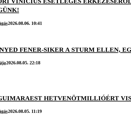
RI VINÍCIUS ESETLEGES ÉRKEZÉSÉRŐL
GÜNK!
úgás
2026.08.06. 10:41
NNYED FENER-SIKER A STURM ELLEN, 
ája
2026.08.05. 22:18
GUIMARAEST HETVENÖTMILLIÓÉRT VISZ
úgás
2026.08.05. 11:19