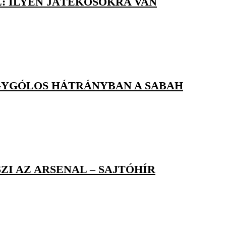
: ILYEN JÁTÉKOSOKRA VAN
EGYGÓLOS HÁTRÁNYBAN A SABAH
I AZ ARSENAL – SAJTÓHÍR