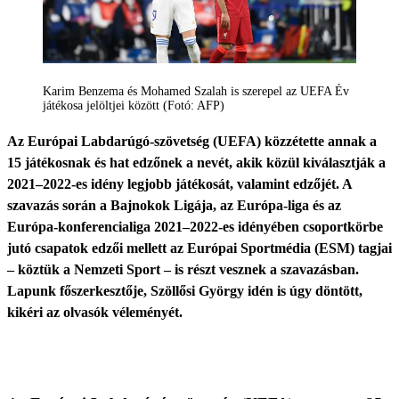
Karim Benzema és Mohamed Szalah is szerepel az UEFA Év
játékosa jelöltjei között (Fotó: AFP)
Az Európai Labdarúgó-szövetség (UEFA) közzétette annak a
15 játékosnak és hat edzőnek a nevét, akik közül kiválasztják a
2021–2022-es idény legjobb játékosát, valamint edzőjét. A
szavazás során a Bajnokok Ligája, az Európa-liga és az
Európa-konferencialiga 2021–2022-es idényében csoportkörbe
jutó csapatok edzői mellett az Európai Sportmédia (ESM) tagjai
– köztük a Nemzeti Sport – is részt vesznek a szavazásban.
Lapunk főszerkesztője, Szöllősi György idén is úgy döntött,
kikéri az olvasók véleményét.