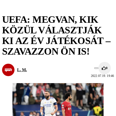
UEFA: MEGVAN, KIK
KÖZÜL VÁLASZTJÁK
KI AZ ÉV JÁTÉKOSÁT –
SZAVAZZON ÖN IS!
0
L. M.
2022.07.19. 19:46