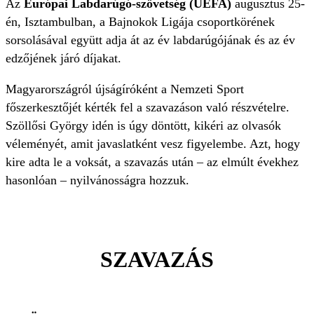
Az
Európai Labdarúgó-szövetség (UEFA)
augusztus 25-
én, Isztambulban, a Bajnokok Ligája csoportkörének
sorsolásával együtt adja át az év labdarúgójának és az év
edzőjének járó díjakat.
Magyarországról újságíróként a Nemzeti Sport
főszerkesztőjét kérték fel a szavazáson való részvételre.
Szöllősi György idén is úgy döntött, kikéri az olvasók
véleményét, amit javaslatként vesz figyelembe. Azt, hogy
kire adta le a voksát, a szavazás után – az elmúlt évekhez
hasonlóan – nyilvánosságra hozzuk.
SZAVAZÁS