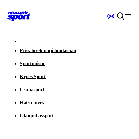
Friss hírek napi bontásban
Sportműsor
Képes Sport
Csupasport
Hátsó füves
Utánpótlássport