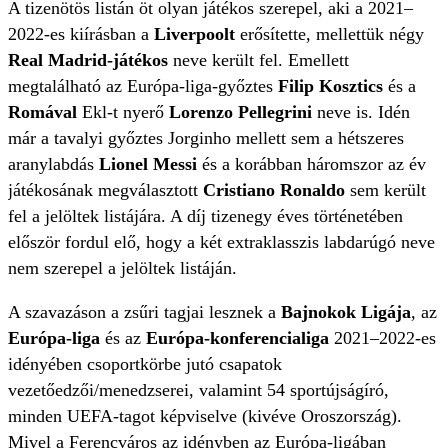
A tizenötös listán öt olyan játékos szerepel, aki a 2021–
2022-es kiírásban a
Liverpoolt
erősítette, mellettük négy
Real Madrid-játékos
neve került fel. Emellett
megtalálható az Európa-liga-győztes
Filip Kosztics
és a
Romával
Ekl-t nyerő
Lorenzo Pellegrini
neve is. Idén
már a tavalyi győztes Jorginho mellett sem a hétszeres
aranylabdás
Lionel Messi
és a korábban háromszor az év
játékosának megválasztott
Cristiano Ronaldo
sem került
fel a jelöltek listájára. A díj tizenegy éves történetében
először fordul elő, hogy a két extraklasszis labdarúgó neve
nem szerepel a jelöltek listáján.
A szavazáson a zsűri tagjai lesznek a
Bajnokok Ligája
, az
Európa-liga
és az
Európa-konferencialiga
2021–2022-es
idényében csoportkörbe jutó csapatok
vezetőedzői/menedzserei, valamint 54 sportújságíró,
minden UEFA-tagot képviselve (kivéve Oroszország).
Mivel a Ferencváros az idényben az Európa-ligában