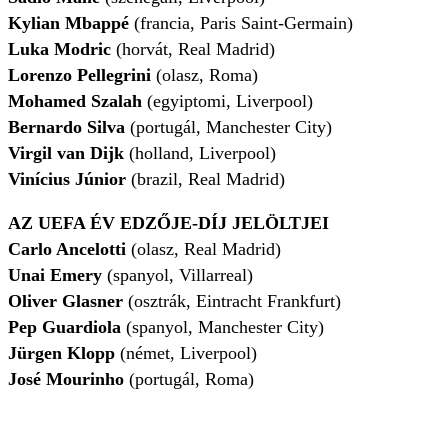
Kylian Mbappé
(francia, Paris Saint-Germain)
Luka Modric
(horvát, Real Madrid)
Lorenzo Pellegrini
(olasz, Roma)
Mohamed Szalah
(egyiptomi, Liverpool)
Bernardo Silva
(portugál, Manchester City)
Virgil van Dijk
(holland, Liverpool)
Vinícius Júnior
(brazil, Real Madrid)
AZ UEFA ÉV EDZŐJE-DÍJ JELÖLTJEI
Carlo Ancelotti
(olasz, Real Madrid)
Unai Emery
(spanyol, Villarreal)
Oliver Glasner
(osztrák, Eintracht Frankfurt)
Pep Guardiola
(spanyol, Manchester City)
Jürgen Klopp
(német, Liverpool)
José Mourinho
(portugál, Roma)