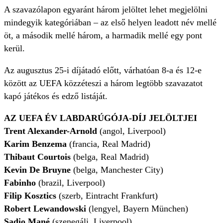
A szavazólapon egyaránt három jelöltet lehet megjelölni
mindegyik kategóriában – az első helyen leadott név mellé
öt, a második mellé három, a harmadik mellé egy pont
kerül.
Az augusztus 25-i díjátadó előtt, várhatóan 8-a és 12-e
között az UEFA közzéteszi a három legtöbb szavazatot
kapó játékos és edző listáját.
AZ UEFA ÉV LABDARÚGÓJA-DÍJ JELÖLTJEI
Trent Alexander-Arnold
(angol, Liverpool)
Karim Benzema
(francia, Real Madrid)
Thibaut Courtois
(belga, Real Madrid)
Kevin De Bruyne
(belga, Manchester City)
Fabinho
(brazil, Liverpool)
Filip Kosztics
(szerb, Eintracht Frankfurt)
Robert Lewandowski
(lengyel, Bayern München)
Sadio Mané
(szenegáli, Liverpool)