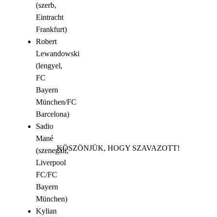
(szerb,
Eintracht
Frankfurt)
Robert
Lewandowski
(lengyel,
FC
Bayern
München/FC
Barcelona)
Sadio
Mané
KÖSZÖNJÜK, HOGY SZAVAZOTT!
(szenegáli,
Liverpool
FC/FC
Bayern
München)
Kylian