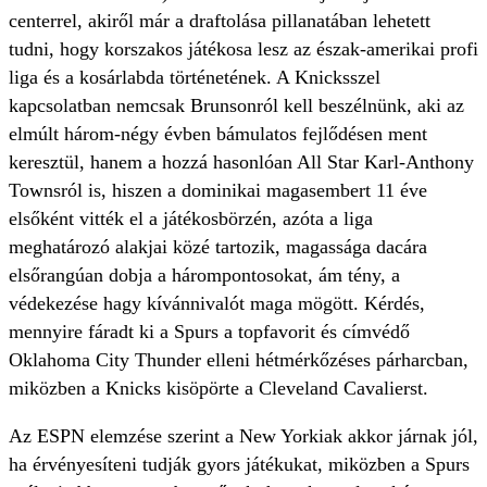
centerrel, akiről már a draftolása pillanatában lehetett
tudni, hogy korszakos játékosa lesz az észak-amerikai profi
liga és a kosárlabda történetének. A Knicksszel
kapcsolatban nemcsak Brunsonról kell beszélnünk, aki az
elmúlt három-négy évben bámulatos fejlődésen ment
keresztül, hanem a hozzá hasonlóan All Star Karl-Anthony
Townsról is, hiszen a dominikai magasembert 11 éve
elsőként vitték el a játékosbörzén, azóta a liga
meghatározó alakjai közé tartozik, magassága dacára
elsőrangúan dobja a hárompontosokat, ám tény, a
védekezése hagy kívánnivalót maga mögött. Kérdés,
mennyire fáradt ki a Spurs a topfavorit és címvédő
Oklahoma City Thunder elleni hétmérkőzéses párharcban,
miközben a Knicks kisöpörte a Cleveland Cavalierst.
Az ESPN elemzése szerint a New Yorkiak akkor járnak jól,
ha érvényesíteni tudják gyors játékukat, miközben a Spurs