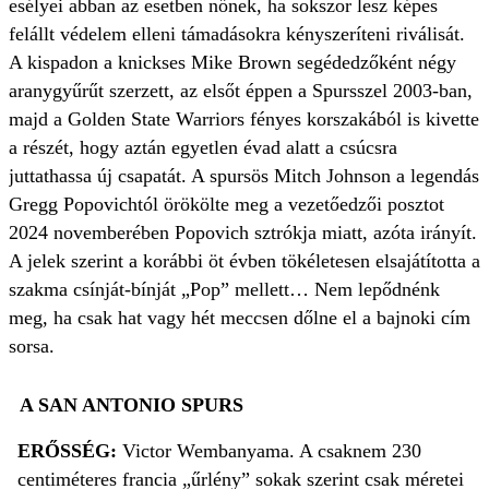
esélyei abban az esetben nőnek, ha sokszor lesz képes
felállt védelem elleni támadásokra kényszeríteni riválisát.
A kispadon a knickses Mike Brown segédedzőként négy
aranygyűrűt szerzett, az elsőt éppen a Spursszel 2003-ban,
majd a Golden State Warriors fényes korszakából is kivette
a részét, hogy aztán egyetlen évad alatt a csúcsra
juttathassa új csapatát. A spursös Mitch Johnson a legendás
Gregg Popovichtól örökölte meg a vezetőedzői posztot
2024 novemberében Popovich sztrókja miatt, azóta irányít.
A jelek szerint a korábbi öt évben tökéletesen elsajátította a
szakma csínját-bínját „Pop” mellett… Nem lepődnénk
meg, ha csak hat vagy hét meccsen dőlne el a bajnoki cím
sorsa.
A SAN ANTONIO SPURS
ERŐSSÉG:
Victor Wembanyama. A csaknem 230
centiméteres francia „űrlény” sokak szerint csak méretei