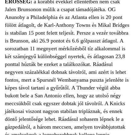
ERŐSSÉG:
a korábbi évekkel ellentétben nem csak
Jalen Brunsonon múlik a csapat támadójátéka. OG
Anunoby a Philadelphia és az Atlanta ellen is 20 pont
fölött átlagolt, de Karl-Anthony Towns és Mikal Bridges
is stabilan 15 pont felett teljesít. Persze a vezér továbbra
is Brunson, aki 26.9 pontot és 6.6 gólpasszt átlagol. A
sorozatban 11 megnyert mérkőzésből tíz alkalommal is
két számjegyű különbséggel nyertek, és átlagosan 23,8
ponttal húzták be ezeket a találkozókat. Ráadásul
negyven százalékkal dobnak távolról, ami azért is lehet
fontos, mert a Spursnél Wembanyama puszta jelenléte is
képes távol tartani a gyűrűtől. A Thunder végül abba
bukott bele a San Antonio ellen, hogy az utolsó négy
meccsükből csak egyszer dobtak jól távolról. A Knicks
játékosai viszont nagyon stabilan tripláznak, és ennek
döntő jelentősége lehet. Ráadásul sohasem lépnek le a
gázpedálról, a három meccsen, amelyen továbbjutottak
és amelyeknek a legnehezebbnek kellene lennie,