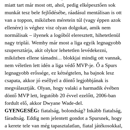
miatt tart már most ott, ahol, pedig elképesztően sok
munkát tesz bele fejlődésébe, ráadásul mentálisan is ott
van a toppon, miközben méretein túl (vagy éppen azok
ellenére) is véghez visz olyan dolgokat, amik nem
normálisak – ilyenek a logóból eleresztett, hihetetlenül
nagy triplái. Wemby már most a liga egyik legnagyobb
szupersztárja, akit olykor lehetetlen levédekezni,
miközben ellene támadni... blokkjai mindig ott vannak,
nem véletlen lett idén a liga védő MVP-je. Ő a Spurs
legnagyobb erőssége, ez kétségtelen, ha bajnok lesz
csapata, akkor jó eséllyel a döntő legjobbjának is
megválasztják. Olyan, hogy valaki a harmadik évében
döntő MVP lett, legutóbb 20 évvel ezelőtt, 2006-ban
fordult elő, akkor Dwyane Wade-del.
GYENGESÉG:
fiatalság, bolondság? Inkább fiatalság,
fáradtság. Eddig nem jelentett gondot a Spursnek, hogy
a kerete tele van még tapasztalatlan, fiatal játékosokkal,