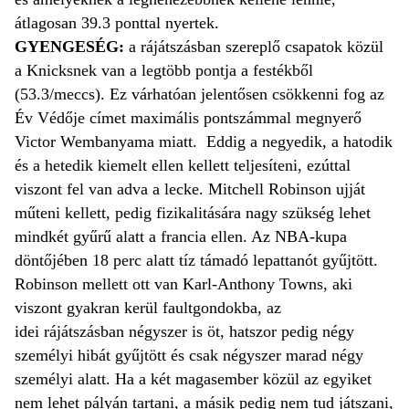
átlagosan 39.3 ponttal nyertek.
GYENGESÉG:
a rájátszásban szereplő csapatok közül
a Knicksnek van a legtöbb pontja a festékből
(53.3/meccs). Ez várhatóan jelentősen csökkenni fog az
Év Védője címet maximális pontszámmal megnyerő
Victor Wembanyama miatt. Eddig a negyedik, a hatodik
és a hetedik kiemelt ellen kellett teljesíteni, ezúttal
viszont fel van adva a lecke. Mitchell Robinson ujját
műteni kellett, pedig fizikalitására nagy szükség lehet
mindkét gyűrű alatt a francia ellen. Az NBA-kupa
döntőjében 18 perc alatt tíz támadó lepattanót gyűjtött.
Robinson mellett ott van Karl-Anthony Towns, aki
viszont gyakran kerül faultgondokba, az
idei rájátszásban négyszer is öt, hatszor pedig négy
személyi hibát gyűjtött és csak négyszer marad négy
személyi alatt. Ha a két magasember közül az egyiket
nem lehet pályán tartani, a másik pedig nem tud játszani,