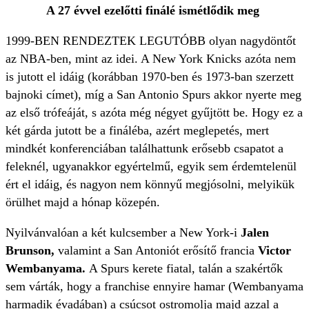
A 27 évvel ezelőtti finálé ismétlődik meg
1999-BEN RENDEZTEK LEGUTÓBB olyan nagydöntőt
az NBA-ben, mint az idei. A New York Knicks azóta nem
is jutott el idáig (korábban 1970-ben és 1973-ban szerzett
bajnoki címet), míg a San Antonio Spurs akkor nyerte meg
az első trófeáját, s azóta még négyet gyűjtött be. Hogy ez a
két gárda jutott be a fináléba, azért meglepetés, mert
mindkét konferenciában találhattunk erősebb csapatot a
feleknél, ugyanakkor egyértelmű, egyik sem érdemtelenül
ért el idáig, és nagyon nem könnyű megjósolni, melyikük
örülhet majd a hónap közepén.
Nyilvánvalóan a két kulcsember a New York-i
Jalen
Brunson,
valamint a San Antoniót erősítő francia
Victor
Wembanyama.
A Spurs kerete fiatal, talán a szakértők
sem várták, hogy a franchise ennyire hamar (Wembanyama
harmadik évadában) a csúcsot ostromolja majd azzal a