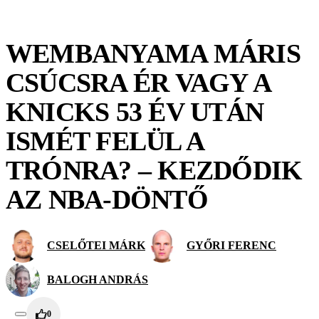
WEMBANYAMA MÁRIS
CSÚCSRA ÉR VAGY A
KNICKS 53 ÉV UTÁN
ISMÉT FELÜL A
TRÓNRA? – KEZDŐDIK
AZ NBA-DÖNTŐ
CSELŐTEI MÁRK
GYŐRI FERENC
BALOGH ANDRÁS
0