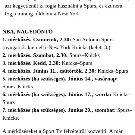
azt kegyetlenül ki fogja használni a Spurs, és ezt nem
fogja mindig túldobni a New York.
NBA, NAGYDÖNTŐ
1. mérkőzés. Csütörtök, 2.30:
San Antonio Spurs
(nyugati 2. kiemelt)–New York Knicks (keleti 3.)
2. mérkőzés. Szombat, 2.30:
Spurs–Knicks
3. mérkőzés. Kedd, 2.30:
Knicks–Spurs
4. mérkőzés. Június 11., csütörtök, 2.30:
Knicks–Spurs
5. mérkőzés (ha szükséges). Június 14., vasárnap:
Spurs–Knicks
6. mérkőzés (ha szükséges). Június 17., szerda:
Knicks–
Spurs
7. mérkőzés (ha szükséges). Június 20., szombat:
Spurs–
Knicks.
A mérkőzéseket a Sport Tv felvételről közvetíti. A már