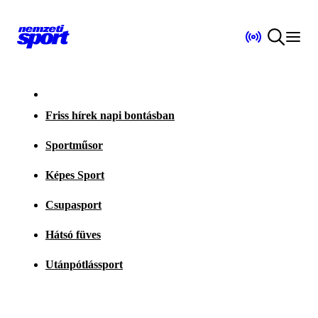
Friss hírek napi bontásban
Sportműsor
Képes Sport
Csupasport
Hátsó füves
Utánpótlássport