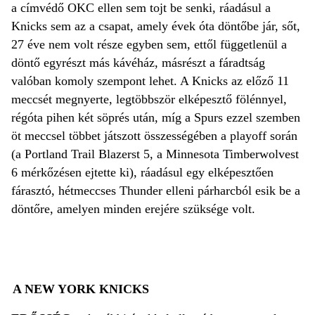
a címvédő OKC ellen sem tojt be senki, ráadásul a
Knicks sem az a csapat, amely évek óta döntőbe jár, sőt,
27 éve nem volt része egyben sem, ettől függetlenül a
döntő egyrészt más kávéház, másrészt a fáradtság
valóban komoly szempont lehet. A Knicks az előző 11
meccsét megnyerte, legtöbbször elképesztő fölénnyel,
régóta pihen két söprés után, míg a Spurs ezzel szemben
öt meccsel többet játszott összességében a playoff során
(a Portland Trail Blazerst 5, a Minnesota Timberwolvest
6 mérkőzésen ejtette ki), ráadásul egy elképesztően
fárasztó, hétmeccses Thunder elleni párharcból esik be a
döntőre, amelyen minden erejére szüksége volt.
A NEW YORK KNICKS