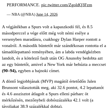
PERFORMANCE.
pic.twitter.com/ZgoldQ3Fzm
— NBA (@NBA)
June 14, 2026
A végjátékban a Spurs volt a kapaszkodó fél, és 8.5
másodperccel a vége előtt még volt némi esélye a
versenyben maradásra, csakhogy Dylan Harper rontott a
vonalról. A második büntetőt már szándékosan rontotta el a
támadólepattanó reményében, ám a labda vendégkézben
landolt, és a kötelező fault után OG Anunoby bedobta azt
az egy büntetőt, amivel a New York már behúzta a meccset
(90–94),
egyben a bajnoki címet.
A döntő legjobbjának (MVP) magától értetődőn Jalen
Brunsont választották meg, aki 32.6 pontot, 4.2 lepattanót
és 4.6 asszisztot átlagolt a Spurs elleni párharc öt
mérkőzésén, mezőnybeli dobószázaléka 42.1 volt (a
távoliakat 38.9 százalékkal dobta).