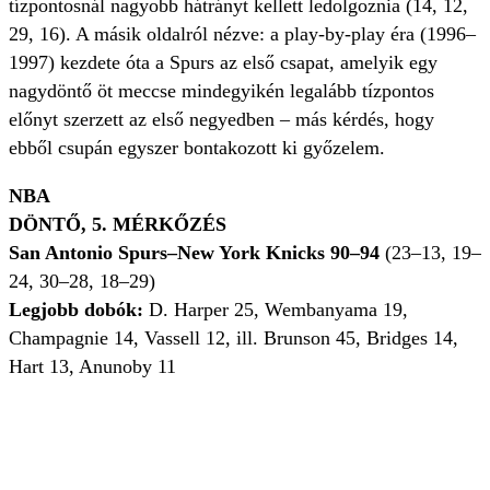
tízpontosnál nagyobb hátrányt kellett ledolgoznia (14, 12,
29, 16). A másik oldalról nézve: a play-by-play éra (1996–
1997) kezdete óta a Spurs az első csapat, amelyik egy
nagydöntő öt meccse mindegyikén legalább tízpontos
előnyt szerzett az első negyedben – más kérdés, hogy
ebből csupán egyszer bontakozott ki győzelem.
NBA
DÖNTŐ, 5. MÉRKŐZÉS
San Antonio Spurs–New York Knicks 90–94
(23–13, 19–
24, 30–28, 18–29)
Legjobb dobók:
D. Harper 25, Wembanyama 19,
Champagnie 14, Vassell 12, ill. Brunson 45, Bridges 14,
Hart 13, Anunoby 11