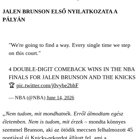
JALEN BRUNSON ELSŐ NYILATKOZATA A
PÁLYÁN
"We're going to find a way. Every single time we step
on this court."
4 DOUBLE-DIGIT COMEBACK WINS IN THE NBA
FINALS FOR JALEN BRUNSON AND THE KNICKS
🏆
pic.twitter.com/j0vybe2bhF
— NBA (@NBA)
June 14, 2026
„Nem tudom, mit mondhatnék. Erről álmodtam egész
életemben. Nem is tudom, mit érzek –
mondta könnyes
szemmel Brunson, aki az ötödik meccsen felhalmozott 45
pontjával új Knicks-rekordot állított fel, ami a