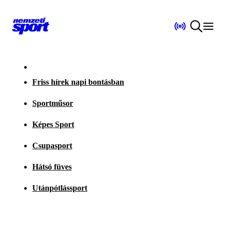
Friss hírek napi bontásban
Sportműsor
Képes Sport
Csupasport
Hátsó füves
Utánpótlássport