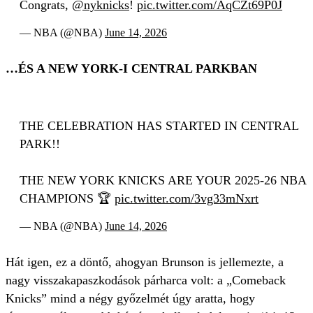
Congrats,
@nyknicks
!
pic.twitter.com/AqCZt69P0J
— NBA (@NBA)
June 14, 2026
…ÉS A NEW YORK-I CENTRAL PARKBAN
THE CELEBRATION HAS STARTED IN CENTRAL
PARK!!
THE NEW YORK KNICKS ARE YOUR 2025-26 NBA
CHAMPIONS 🏆
pic.twitter.com/3vg33mNxrt
— NBA (@NBA)
June 14, 2026
Hát igen, ez a döntő, ahogyan Brunson is jellemezte, a
nagy visszakapaszkodások párharca volt: a „Comeback
Knicks” mind a négy győzelmét úgy aratta, hogy