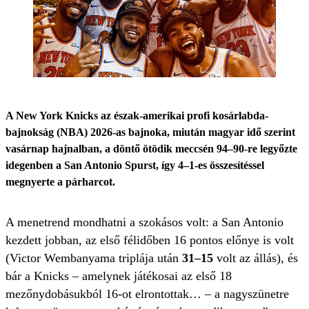
A New York Knicks az észak-amerikai profi kosárlabda-
bajnokság (NBA) 2026-as bajnoka, miután magyar idő szerint
vasárnap hajnalban, a döntő ötödik meccsén 94–90-re legyőzte
idegenben a San Antonio Spurst, így 4–1-es összesítéssel
megnyerte a párharcot.
A menetrend mondhatni a szokásos volt: a San Antonio
kezdett jobban, az első félidőben 16 pontos előnye is volt
(Victor Wembanyama triplája után
31–15
volt az állás), és
bár a Knicks – amelynek játékosai az első 18
mezőnydobásukból 16-ot elrontottak… – a nagyszünetre