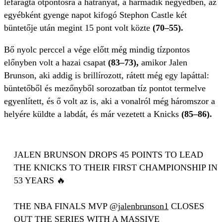
lefaragta ötpontosra a hátrányát, a harmadik negyedben, az
egyébként gyenge napot kifogó Stephon Castle két
büntetője után megint 15 pont volt közte
(70–55).
Bő nyolc perccel a vége előtt még mindig tízpontos
előnyben volt a hazai csapat
(83–73),
amikor Jalen
Brunson, aki addig is brillírozott, rátett még egy lapáttal:
büntetőből és mezőnyből sorozatban tíz pontot termelve
egyenlített, és ő volt az is, aki a vonalról még háromszor a
helyére küldte a labdát, és már vezetett a Knicks
(85–86).
JALEN BRUNSON DROPS 45 POINTS TO LEAD
THE KNICKS TO THEIR FIRST CHAMPIONSHIP IN
53 YEARS 🔥
THE NBA FINALS MVP
@jalenbrunson1
CLOSES
OUT THE SERIES WITH A MASSIVE