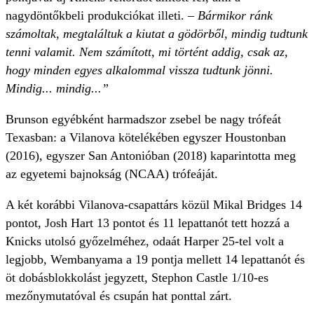
nagydöntőkbeli produkciókat illeti.
– Bármikor ránk
számoltak, megtaláltuk a kiutat a gödörből, mindig tudtunk
tenni valamit. Nem számított, mi történt addig, csak az,
hogy minden egyes alkalommal vissza tudtunk jönni.
Mindig... mindig...”
Brunson egyébként harmadszor zsebel be nagy trófeát
Texasban: a Vilanova kötelékében egyszer Houstonban
(2016), egyszer San Antonióban (2018) kaparintotta meg
az egyetemi bajnokság (NCAA) trófeáját.
A két korábbi Vilanova-csapattárs közül Mikal Bridges 14
pontot, Josh Hart 13 pontot és 11 lepattanót tett hozzá a
Knicks utolsó győzelméhez, odaát Harper 25-tel volt a
legjobb, Wembanyama a 19 pontja mellett 14 lepattanót és
öt dobásblokkolást jegyzett, Stephon Castle 1/10-es
mezőnymutatóval és csupán hat ponttal zárt.