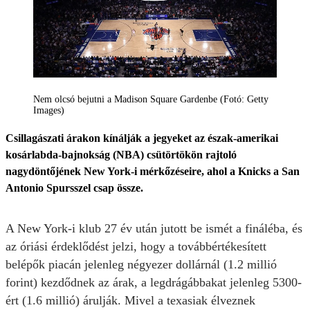
Nem olcsó bejutni a Madison Square Gardenbe (Fotó: Getty
Images)
Csillagászati árakon kínálják a jegyeket az észak-amerikai
kosárlabda-bajnokság (NBA) csütörtökön rajtoló
nagydöntőjének New York-i mérkőzéseire, ahol a Knicks a San
Antonio Spursszel csap össze.
A New York-i klub 27 év után jutott be ismét a fináléba, és
az óriási érdeklődést jelzi, hogy a továbbértékesített
belépők piacán jelenleg négyezer dollárnál (1.2 millió
forint) kezdődnek az árak, a legdrágábbakat jelenleg 5300-
ért (1.6 millió) árulják. Mivel a texasiak élveznek