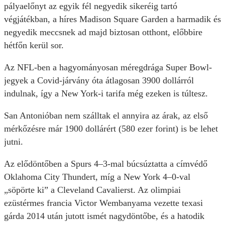
pályaelőnyt az egyik fél negyedik sikeréig tartó
végjátékban, a híres Madison Square Garden a harmadik és
negyedik meccsnek ad majd biztosan otthont, előbbire
hétfőn kerül sor.
Az NFL-ben a hagyományosan méregdrága Super Bowl-
jegyek a Covid-járvány óta átlagosan 3900 dollárról
indulnak, így a New York-i tarifa még ezeken is túltesz.
San Antonióban nem szálltak el annyira az árak, az első
mérkőzésre már 1900 dollárért (580 ezer forint) is be lehet
jutni.
Az elődöntőben a Spurs 4–3-mal búcsúztatta a címvédő
Oklahoma City Thundert, míg a New York 4–0-val
„söpörte ki” a Cleveland Cavalierst. Az olimpiai
ezüstérmes francia Victor Wembanyama vezette texasi
gárda 2014 után jutott ismét nagydöntőbe, és a hatodik