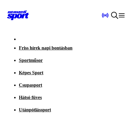
Friss hírek napi bontásban
Sportműsor
Képes Sport
Csupasport
Hátsó füves
Utánpótlássport