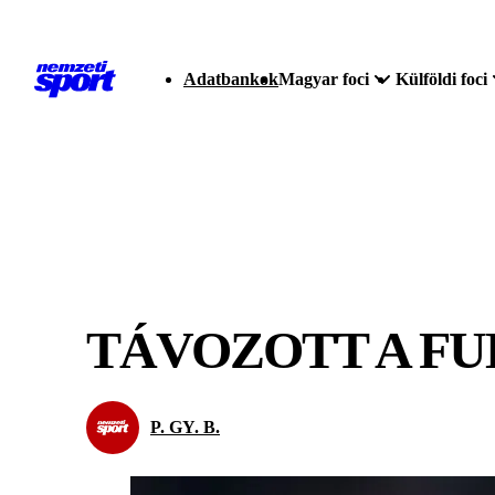
Adatbankok
Magyar foci
Külföldi foci
TÁVOZOTT A FU
P. GY. B.