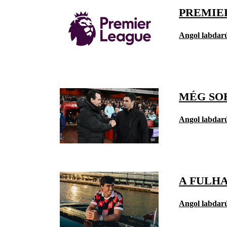
PREMIE
Angol labdar
MÉG SO
Angol labdar
A FULH
Angol labdar