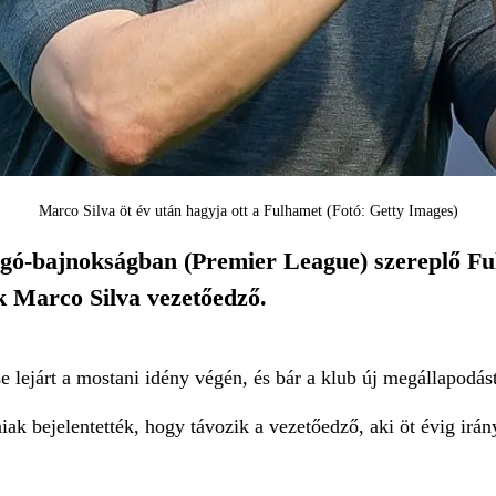
Marco Silva öt év után hagyja ott a Fulhamet (Fotó: Getty Images)
gó-bajnokságban (Premier League) szereplő Ful
ik Marco Silva vezetőedző.
 lejárt a mostani idény végén, és bár a klub új megállapodást 
ak bejelentették, hogy távozik a vezetőedző, aki öt évig irán