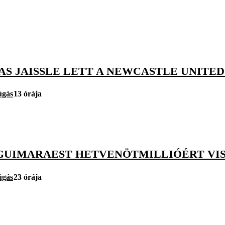
AS JAISSLE LETT A NEWCASTLE UNITE
úgás
13 órája
GUIMARAEST HETVENÖTMILLIÓÉRT VISZ
úgás
23 órája