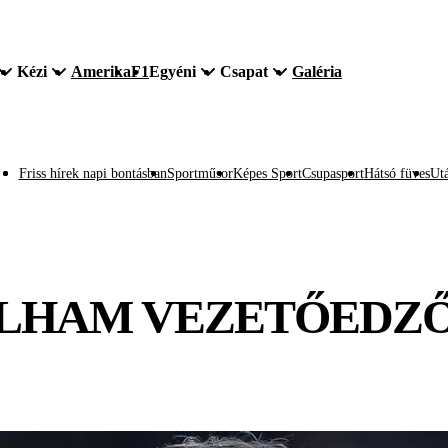
Kézi
Amerika
F1
Egyéni
Csapat
Galéria
Friss hírek napi bontásban
Sportműsor
Képes Sport
Csupasport
Hátsó füves
Utá
LHAM VEZETŐEDZŐJ