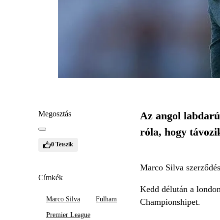
Megosztás
Az angol labdarú
róla, hogy távoz
0
Tetszik
Marco Silva szerződése
Címkék
Kedd délután a londoni
Marco Silva
Fulham
Championshipet.
Premier League