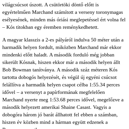
világcsúcsot úszott. A csütörtöki döntő előtt is
egyértelműen Marchand számított a verseny toronymagas
esélyesének, minden más óriási meglepetéssel ért volna fel
– Kós titokban egy éremben reménykedhetett.
A magyar klasszis a 2-es pályáról indulva 50 méter után a
harmadik helyen fordult, miközben Marchand már ekkor
mindenki előtt haladt. A második forduló még jobban
sikerült Kósnak, hiszen ekkor már a második helyen állt
Bob Bowman tanítványa. A második száz méteren Kós
tartotta dobogós helyezését, és végül új egyéni csúcsot
felállítva a harmadik helyen csapot célba 1:55.34 perces
idővel – a versenyt a papírformának megfelelően
Marchand nyerte meg 1:53.68 perces idővel, megelőzve a
második helyezett amerikai Shaine Casast. Vagyis a
dobogóra három jó barát állhatott fel ebben a számban,
hiszen év közben mind a hárman együtt edzenek a