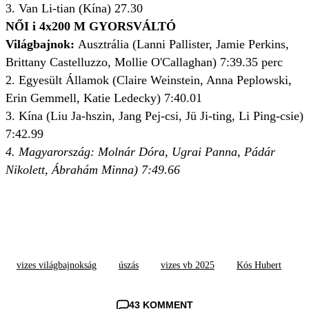
3. Van Li-tian (Kína) 27.30
NŐI i 4x200 M GYORSVÁLTÓ
Világbajnok:
Ausztrália (Lanni Pallister, Jamie Perkins,
Brittany Castelluzzo, Mollie O'Callaghan) 7:39.35 perc
2. Egyesült Államok (Claire Weinstein, Anna Peplowski,
Erin Gemmell, Katie Ledecky) 7:40.01
3. Kína (Liu Ja-hszin, Jang Pej-csi, Jü Ji-ting, Li Ping-csie)
7:42.99
4. Magyarország: Molnár Dóra, Ugrai Panna, Pádár
Nikolett, Ábrahám Minna) 7:49.66
vizes világbajnokság
úszás
vizes vb 2025
Kós Hubert
43 KOMMENT