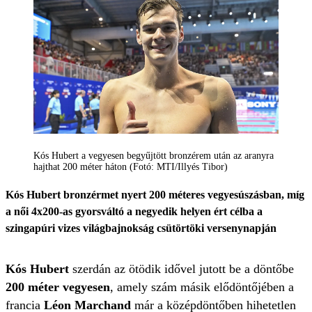
Kós Hubert a vegyesen begyűjtött bronzérem után az aranyra
hajthat 200 méter háton (Fotó: MTI/Illyés Tibor)
Kós Hubert bronzérmet nyert 200 méteres vegyesúszásban, míg
a női 4x200-as gyorsváltó a negyedik helyen ért célba a
szingapúri vizes világbajnokság csütörtöki versenynapján
Kós Hubert
szerdán az ötödik idővel jutott be a döntőbe
200 méter vegyesen
, amely szám másik elődöntőjében a
francia
Léon Marchand
már a középdöntőben hihetetlen