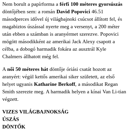
Nem borult a papírforma a
férfi 100 méteres gyorsúszás
döntőjében sem: a román
David Popovici
46.51
másodperces idővel új világbajnoki csúcsot állított fel, és
magabiztos úszással nyerte meg a versenyt, a 200 méter
után ebben a számban is aranyérmet szerezve. Popovici
mögött másodikként az amerikai Jack Alexy csapott a
célba, a dobogó harmadik fokára az ausztrál Kyle
Chalmers állhatott még fel.
A
női 50 méteres hát
döntője óriási csatát hozott az
aranyért: végül kettős amerikai siker született, az első
helyet ugyanis
Katharine Berkoff
, a másodikat Regan
Smith szerezte meg. A harmadik helyen a kínai Van Li-tian
végzett.
VIZES VILÁGBAJNOKSÁG
ÚSZÁS
DÖNTŐK