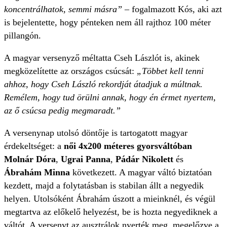
koncentrálhatok, semmi másra”
– fogalmazott Kós, aki azt
is bejelentette, hogy pénteken nem áll rajthoz 100 méter
pillangón.
A magyar versenyző méltatta Cseh Lászlót is, akinek
megközelítette az országos csúcsát:
„Többet kell tenni
ahhoz, hogy Cseh László rekordját átadjuk a múltnak.
Remélem, hogy tud örülni annak, hogy én érmet nyertem,
az ő csúcsa pedig megmaradt.”
A versenynap utolsó döntője is tartogatott magyar
érdekeltséget: a
női 4x200 méteres gyorsváltóban
Molnár Dóra
,
Ugrai Panna
,
Pádár Nikolett
és
Ábrahám Minna
következett. A magyar váltó biztatóan
kezdett, majd a folytatásban is stabilan állt a negyedik
helyen. Utolsóként Ábrahám úszott a mieinknél, és végül
megtartva az előkelő helyezést, be is hozta negyediknek a
váltót. A versenyt az ausztrálok nyerték meg, megelőzve a