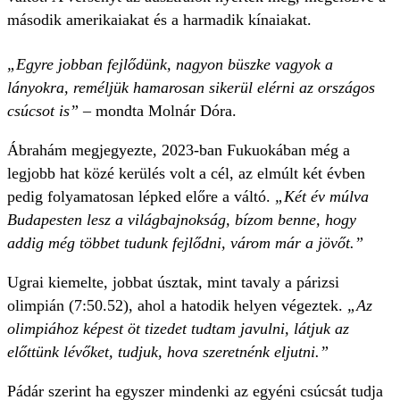
második amerikaiakat és a harmadik kínaiakat.
„Egyre jobban fejlődünk, nagyon büszke vagyok a
lányokra, reméljük hamarosan sikerül elérni az országos
csúcsot is”
– mondta Molnár Dóra.
Ábrahám megjegyezte, 2023-ban Fukuokában még a
legjobb hat közé kerülés volt a cél, az elmúlt két évben
pedig folyamatosan lépked előre a váltó.
„Két év múlva
Budapesten lesz a világbajnokság, bízom benne, hogy
addig még többet tudunk fejlődni, várom már a jövőt.”
Ugrai kiemelte, jobbat úsztak, mint tavaly a párizsi
olimpián (7:50.52), ahol a hatodik helyen végeztek.
„Az
olimpiához képest öt tizedet tudtam javulni, látjuk az
előttünk lévőket, tudjuk, hova szeretnénk eljutni.”
Pádár szerint ha egyszer mindenki az egyéni csúcsát tudja