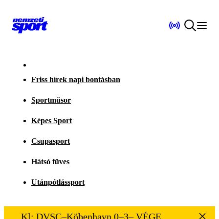
Friss hírek napi bontásban
Sportműsor
Képes Sport
Csupasport
Hátsó füves
Utánpótlássport
Kl: DVSC–Köbenhavn 0–3– VÉGE