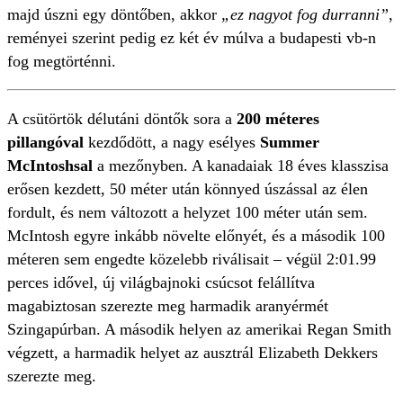
majd úszni egy döntőben, akkor
„ez nagyot fog durranni”
,
reményei szerint pedig ez két év múlva a budapesti vb-n
fog megtörténni.
A csütörtök délutáni döntők sora a
200 méteres
pillangóval
kezdődött, a nagy esélyes
Summer
McIntoshsal
a mezőnyben. A kanadaiak 18 éves klasszisa
erősen kezdett, 50 méter után könnyed úszással az élen
fordult, és nem változott a helyzet 100 méter után sem.
McIntosh egyre inkább növelte előnyét, és a második 100
méteren sem engedte közelebb riválisait – végül 2:01.99
perces idővel, új világbajnoki csúcsot felállítva
magabiztosan szerezte meg harmadik aranyérmét
Szingapúrban. A második helyen az amerikai Regan Smith
végzett, a harmadik helyet az ausztrál Elizabeth Dekkers
szerezte meg.