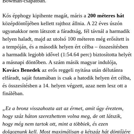
Bowman-csapatban.
Kós épphogy kipihente magát, máris a
200 méteres hát
középdöntőjében kellett rajthoz állnia. A 22 éves úszón
ugyanakkor nem látszott a fáradtság, fél távnál a harmadik
helyen haladt, majd az utolsó 100 méteren még erősített is
a tempóján, és a második helyen ért célba – összesítésben
a harmadik legjobb idővel (1:54.64 perc) biztosította helyét
a másnapi döntőben. A szám másik magyar indulója,
Kovács Benedek
az erős reggeli nyitása után
délutánra
elfáradt, saját futamában is csak a hatodik helyen ért célba,
és összesítésben a 14. helyen végzett, azaz nem lesz ott a
fináléban.
„Ez a bronz visszahozta azt az érmet, amit úgy éreztem,
hogy száz háton szerezhettem volna meg, de ott látszik,
hogy még nem tartok ott, mint a többiek, és ezen
dolgoznunk kell. Most maximálisan a kétszáz hát döntőjére