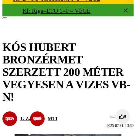
Kl: Riga–ETO 1–0 – VÉGE
KÓS HUBERT
BRONZÉRMET
SZERZETT 200 MÉTER
VEGYESEN A VIZES VB-
N!
0
T. Z.
MTI
2025.07.31. 13:30