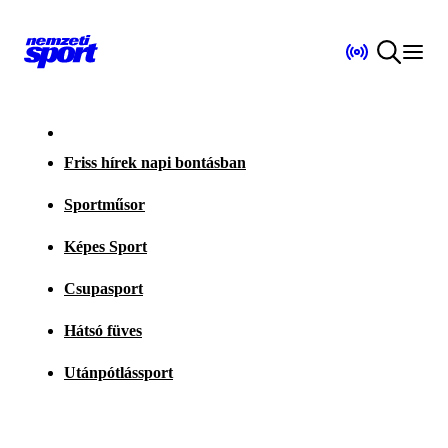
Friss hírek napi bontásban
Sportműsor
Képes Sport
Csupasport
Hátsó füves
Utánpótlássport