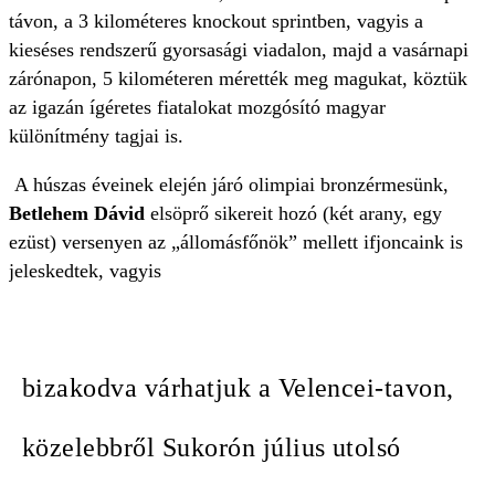
távon, a 3 kilométeres knockout sprintben, vagyis a
kieséses rendszerű gyorsasági viadalon, majd a vasárnapi
zárónapon, 5 kilométeren mérették meg magukat, köztük
az igazán ígéretes fiatalokat mozgósító magyar
különítmény tagjai is.
A húszas éveinek elején járó olimpiai bronzérmesünk,
Betlehem Dávid
elsöprő sikereit hozó (két arany, egy
ezüst) versenyen az „állomásfőnök” mellett ifjoncaink is
jeleskedtek, vagyis
bizakodva várhatjuk a Velencei-tavon,
közelebbről Sukorón július utolsó