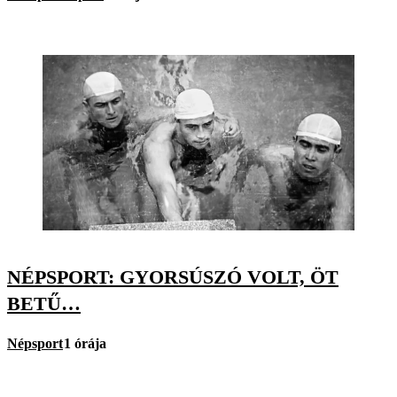
NÉPSPORT: GYORSÚSZÓ VOLT, ÖT
BETŰ…
Népsport
1 órája