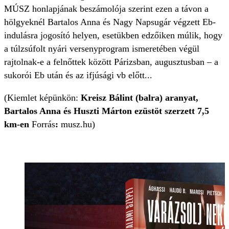
MÚSZ honlapjának beszámolója szerint ezen a távon a
hölgyeknél Bartalos Anna és Nagy Napsugár végzett Eb-
indulásra jogosító helyen, esetükben edzőiken múlik, hogy
a túlzsúfolt nyári versenyprogram ismeretében végül
rajtolnak-e a felnőttek között Párizsban, augusztusban – a
sukorói Eb után és az ifjúsági vb előtt...
(Kiemlet képünkön:
Kreisz Bálint (balra) aranyat,
Bartalos Anna és Huszti Márton ezüstöt szerzett 7,5
km-en
Forrás
:
musz.hu)