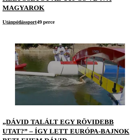
MAGYAROK
Utánpótlássport
49 perce
„DÁVID TALÁLT EGY RÖVIDEBB
UTAT?” – ÍGY LETT EURÓPA-BAJNOK