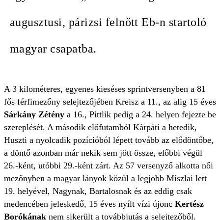
augusztusi, párizsi felnőtt Eb-n startoló
magyar csapatba.
A 3 kilométeres, egyenes kieséses sprintversenyben a 81
fős férfimezőny selejtezőjében Kreisz a 11., az alig 15 éves
Sárkány Zétény
a 16., Pittlik pedig a 24. helyen fejezte be
szereplését. A második előfutamból Kárpáti a hetedik,
Huszti a nyolcadik pozícióból lépett tovább az elődöntőbe,
a döntő azonban már nekik sem jött össze, előbbi végül
26.-ként, utóbbi 29.-ként zárt. Az 57 versenyző alkotta női
mezőnyben a magyar lányok közül a legjobb Miszlai lett
19. helyével, Nagynak, Bartalosnak és az eddig csak
medencében jeleskedő, 15 éves nyílt vízi újonc
Kertész
Borókának
nem sikerült a továbbjutás a selejtezőből.