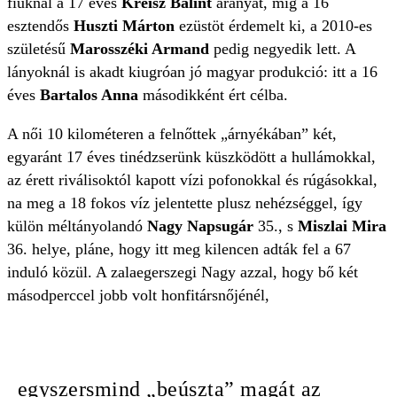
fiúknál a 17 éves
Kreisz Bálint
aranyat, míg a 16
esztendős
Huszti Márton
ezüstöt érdemelt ki, a 2010-es
születésű
Marosszéki Armand
pedig negyedik lett. A
lányoknál is akadt kiugróan jó magyar produkció: itt a 16
éves
Bartalos Anna
másodikként ért célba.
A női 10 kilométeren a felnőttek „árnyékában” két,
egyaránt 17 éves tinédzserünk küszködött a hullámokkal,
az érett riválisoktól kapott vízi pofonokkal és rúgásokkal,
na meg a 18 fokos víz jelentette plusz nehézséggel, így
külön méltányolandó
Nagy Napsugár
35., s
Miszlai Mira
36. helye, pláne, hogy itt meg kilencen adták fel a 67
induló közül. A zalaegerszegi Nagy azzal, hogy bő két
másodperccel jobb volt honfitársnőjénél,
egyszersmind „beúszta” magát az