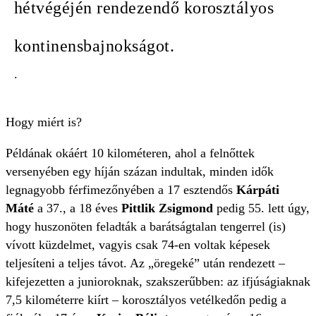
hétvégéjén rendezendő korosztályos
kontinensbajnokságot.
.
Hogy miért is?
Példának okáért 10 kilométeren, ahol a felnőttek
versenyében egy
híján százan indultak, minden idők
legnagyobb férfimezőnyében a 17 esztendős
Kárpáti
Máté
a 37., a 18 éves
Pittlik Zsigmond
pedig 55. lett úgy,
hogy huszonöten feladták a barátságtalan tengerrel (is)
vívott küzdelmet, vagyis csak 74-en voltak képesek
teljesíteni a teljes távot. Az „öregeké” után rendezett –
kifejezetten a junioroknak, szakszerűbben: az ifjúságiaknak
7,5 kilométerre kiírt – korosztályos vetélkedőn pedig a