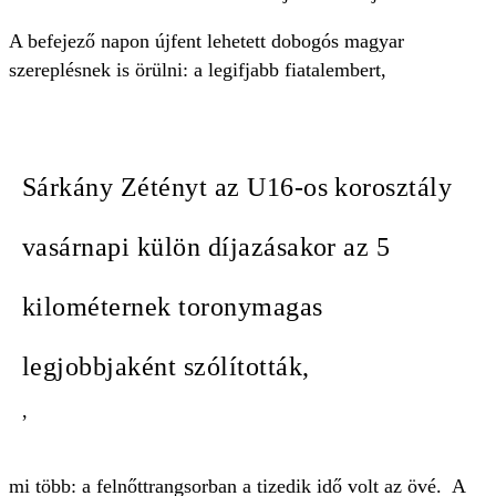
A befejező napon újfent lehetett dobogós magyar
szereplésnek is örülni: a legifjabb fiatalembert,
Sárkány Zétényt az U16-os korosztály
vasárnapi külön díjazásakor az 5
kilométernek toronymagas
legjobbjaként szólították,
,
mi több: a felnőttrangsorban a tizedik idő volt az övé. A