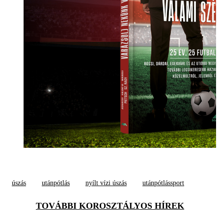
úszás
utánpótlás
nyílt vízi úszás
utánpótlássport
TOVÁBBI KOROSZTÁLYOS HÍREK