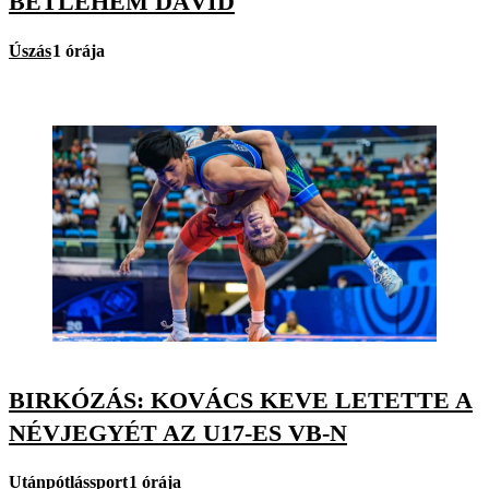
BETLEHEM DÁVID
Úszás
1 órája
BIRKÓZÁS: KOVÁCS KEVE LETETTE A
NÉVJEGYÉT AZ U17-ES VB-N
Utánpótlássport
1 órája