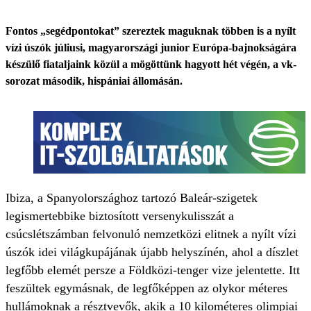
Fontos „segédpontokat” szereztek maguknak többen is a nyílt
vízi úszók júliusi, magyarországi junior Európa-bajnokságára
készülő fiataljaink közül a mögöttünk hagyott hét végén, a vk-
sorozat második, hispániai állomásán.
Ibiza, a Spanyolországhoz tartozó Baleár-szigetek
legismertebbike biztosított versenykulisszát a
csúcslétszámban felvonuló nemzetközi elitnek a nyílt vízi
úszók idei világkupájának újabb helyszínén, ahol a díszlet
legfőbb elemét persze a Földközi-tenger vize jelentette. Itt
feszültek egymásnak, de legfőképpen az olykor méteres
hullámoknak a résztvevők, akik a 10 kilométeres olimpiai