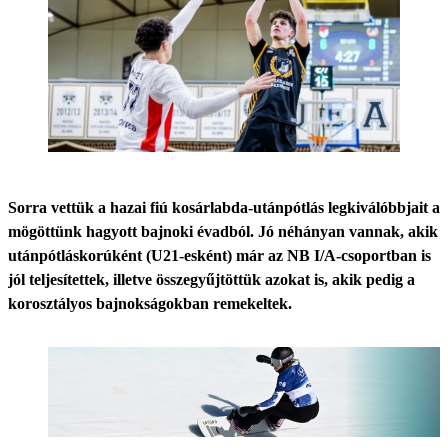
Sorra vettük a hazai fiú kosárlabda-utánpótlás legkiválóbbjait a
mögöttünk hagyott bajnoki évadból. Jó néhányan vannak, akik
utánpótláskorúként (U21-esként) már az NB I/A-csoportban is
jól teljesítettek, illetve összegyűjtöttük azokat is, akik pedig a
korosztályos bajnokságokban remekeltek.