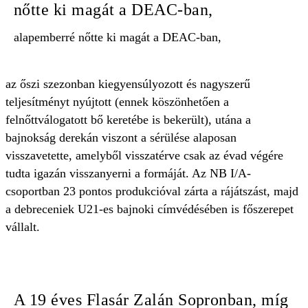
nőtte ki magát a DEAC-ban,
alapemberré nőtte ki magát a DEAC-ban,
az őszi szezonban kiegyensúlyozott és nagyszerű
teljesítményt nyújtott (ennek köszönhetően a
felnőttválogatott bő keretébe is bekerült), utána a
bajnokság derekán viszont a sérülése alaposan
visszavetette, amelyből visszatérve csak az évad végére
tudta igazán visszanyerni a formáját. Az NB I/A-
csoportban 23 pontos produkcióval zárta a rájátszást, majd
a debreceniek U21-es bajnoki címvédésében is főszerepet
vállalt.
A 19 éves Flasár Zalán Sopronban, míg