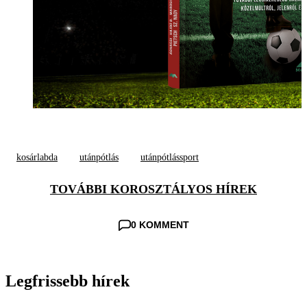
kosárlabda
utánpótlás
utánpótlássport
TOVÁBBI KOROSZTÁLYOS HÍREK
0 KOMMENT
Legfrissebb hírek