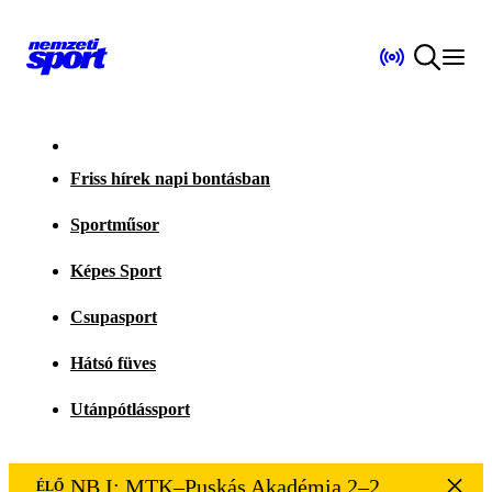
Friss hírek napi bontásban
Sportműsor
Képes Sport
Csupasport
Hátsó füves
Utánpótlássport
NB I: MTK–Puskás Akadémia 2–2
ÉLŐ