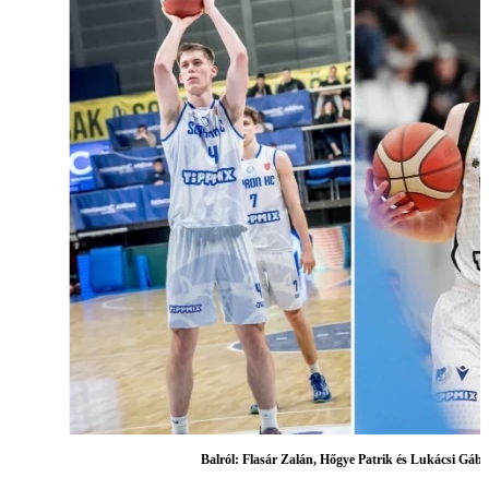
Balról: Flasár Zalán, Hőgye Patrik és Lukácsi Gáb