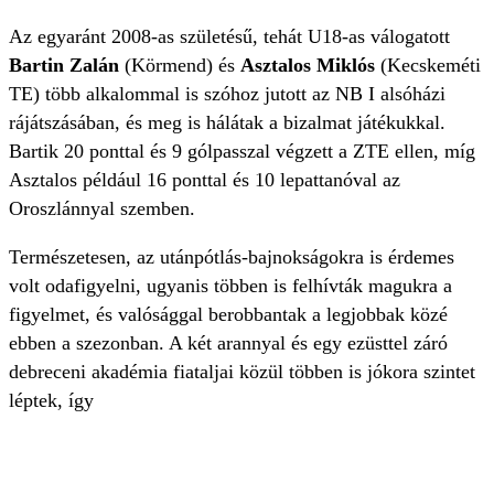
Az egyaránt 2008-as születésű, tehát U18-as válogatott
Bartin Zalán
(Körmend) és
Asztalos Miklós
(Kecskeméti
TE) több alkalommal is szóhoz jutott az NB I alsóházi
rájátszásában, és meg is hálátak a bizalmat játékukkal.
Bartik 20 ponttal és 9 gólpasszal végzett a ZTE ellen, míg
Asztalos például 16 ponttal és 10 lepattanóval az
Oroszlánnyal szemben.
Természetesen, az utánpótlás-bajnokságokra is érdemes
volt odafigyelni, ugyanis többen is felhívták magukra a
figyelmet, és valósággal berobbantak a legjobbak közé
ebben a szezonban. A két arannyal és egy ezüsttel záró
debreceni akadémia fiataljai közül többen is jókora szintet
léptek, így