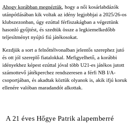
Ahogy korábban megnéztük
, hogy a női kosárlabdázók
utánpótlásában kik voltak az idény legjobbjai a 2025/26-os
klubszezonban, úgy ezúttal férfiszakágban a végeztünk
hasonló gyűjtést, és szedtük össze a legkiemelkedőbb
teljesítményt nyújtó fiú játékosokat.
Kezdjük a sort a felnőttélvonalban jelentős szerephez jutó
és ott jól szereplő fiatalokkal. Mefigyelhető, a korábbi
idényekhez képest ezúttal jóval több U21-es játékos jutott
számottevő játékperchez rendszeresen a férfi NB I/A-
csoportjában, és akadtak köztük olyanok is, akik ifjú koruk
ellenére valóban maradandót alkottak.
A 21 éves Hőgye Patrik alapemberré