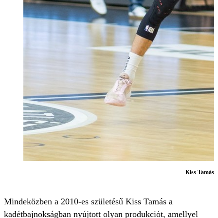
Kiss Tamás
F
Mindeközben a 2010-es születésű Kiss Tamás a
kadétbajnokságban nyújtott olyan produkciót, amellyel