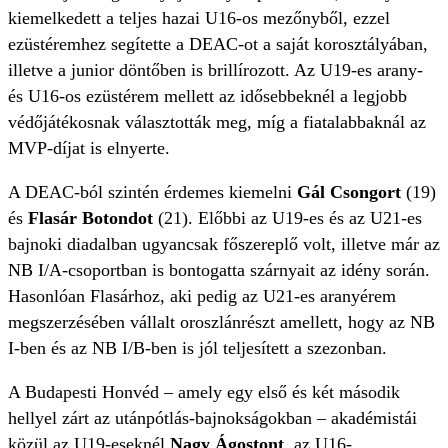
kiemelkedett a teljes hazai U16-os mezőnyből, ezzel
ezüstéremhez segítette a DEAC-ot a saját korosztályában,
illetve a junior döntőben is brillírozott. Az U19-es arany-
és U16-os ezüstérem mellett az idősebbeknél a legjobb
védőjátékosnak választották meg, míg a fiatalabbaknál az
MVP-díjat is elnyerte.
A DEAC-ból szintén érdemes kiemelni
Gál Csongort
(19)
és
Flasár Botondot
(21). Előbbi az U19-es és az U21-es
bajnoki diadalban ugyancsak főszereplő volt, illetve már az
NB I/A-csoportban is bontogatta szárnyait az idény során.
Hasonlóan Flasárhoz, aki pedig az U21-es aranyérem
megszerzésében vállalt oroszlánrészt amellett, hogy az NB
I-ben és az NB I/B-ben is jól teljesített a szezonban.
A Budapesti Honvéd – amely egy első és két második
hellyel zárt az utánpótlás-bajnokságokban – akadémistái
közül az U19-eseknél
Nagy Ágostont
, az U16-