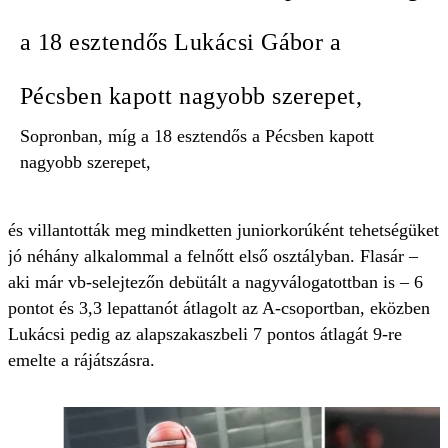
a 18 esztendős Lukácsi Gábor a
Pécsben kapott nagyobb szerepet,
Sopronban, míg a 18 esztendős a Pécsben kapott
nagyobb szerepet,
és villantották meg mindketten juniorkorúként tehetségüket
jó néhány alkalommal a felnőtt első osztályban. Flasár –
aki már vb-selejtezőn debütált a nagyválogatottban is – 6
pontot és 3,3 lepattanót átlagolt az A-csoportban, eközben
Lukácsi pedig az alapszakaszbeli 7 pontos átlagát 9-re
emelte a rájátszásra.