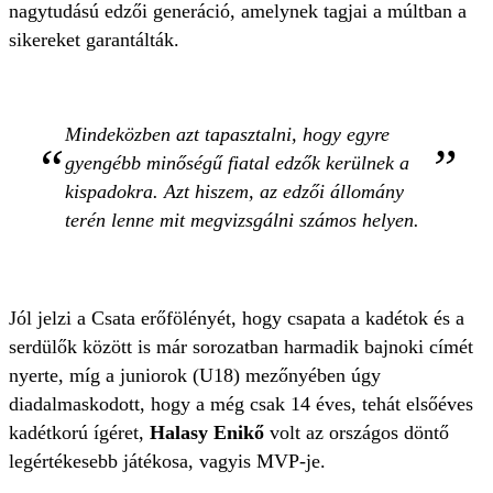
nagytudású edzői generáció, amelynek tagjai a múltban a
sikereket garantálták.
Mindeközben azt tapasztalni, hogy egyre
gyengébb minőségű fiatal edzők kerülnek a
kispadokra. Azt hiszem, az edzői állomány
terén lenne mit megvizsgálni számos helyen.
Jól jelzi a Csata erőfölényét, hogy csapata a kadétok és a
serdülők között is már sorozatban harmadik bajnoki címét
nyerte, míg a juniorok (U18) mezőnyében úgy
diadalmaskodott, hogy a még csak 14 éves, tehát elsőéves
kadétkorú ígéret,
Halasy Enikő
volt az országos döntő
legértékesebb játékosa, vagyis MVP-je.