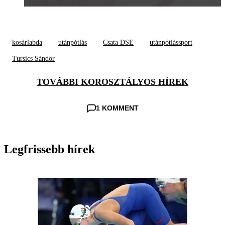
kosárlabda
utánpótlás
Csata DSE
utánpótlássport
Tursics Sándor
TOVÁBBI KOROSZTÁLYOS HÍREK
1 KOMMENT
Legfrissebb hírek