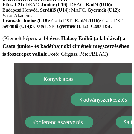
Fiúk. U21:
DEAC.
Junior (U19):
DEAC.
Kadét (U16):
Budapesti Honvéd.
Serdülő (U14):
MAFC.
Gyermek (U12):
Vasas Akadémia.
Leányok. Junior (U18):
Csata DSE.
Kadét (U16):
Csata DSE.
Serdülő (U14):
Csata DSE.
Gyermek (U12):
Csata DSE
(Kiemelt képen:
a 14 éves Halasy Enikő (a labdával) a
Csata junior- és kadétbajnoki címének megszerzésében
is főszerepet vállalt
Fotó: Girgász Péter/BEAC)