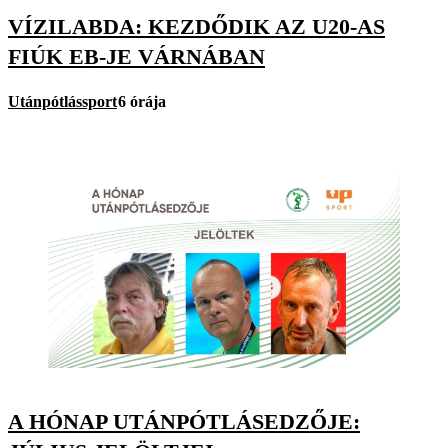
VÍZILABDA: KEZDŐDIK AZ U20-AS
FIÚK EB-JE VÁRNÁBAN
Utánpótlássport
6 órája
A HÓNAP UTÁNPÓTLÁSEDZŐJE: