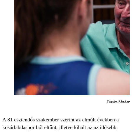
Tursics Sándor
F
A 81 esztendős szakember szerint az elmúlt években a
kosárlabdasportból eltűnt, illetve kihalt az az idősebb,