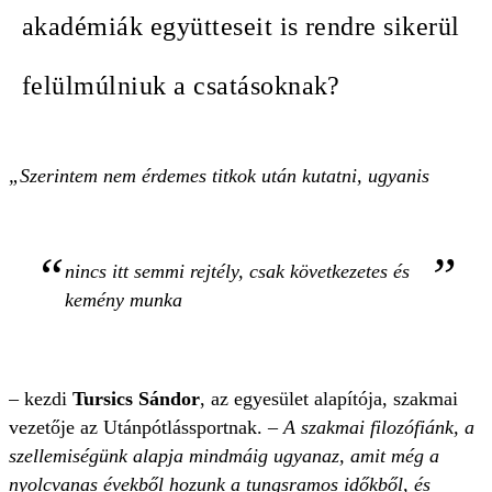
akadémiák együtteseit is rendre sikerül
felülmúlniuk a csatásoknak?
„Szerintem nem érdemes titkok után kutatni, ugyanis
nincs itt semmi rejtély, csak következetes és
kemény munka
– kezdi
Tursics Sándor
, az egyesület alapítója, szakmai
vezetője az Utánpótlássportnak. –
A szakmai filozófiánk, a
szellemiségünk alapja mindmáig ugyanaz, amit még a
nyolcvanas évekből hozunk a tungsramos időkből, és