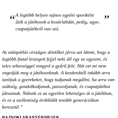
A legtöbb helyen sajnos egyéni sportként
űzik a játékosok a kosárlabdát, pedig, ugye,
csapatjátékról van szó.
Az utánpótlás országos döntőket járva azt látom, hogy a
legtöbb fiatal leszegett fejjel neki áll egy az egyezni, és
teles sebességgel rongyol a gyűrű felé. Hát ezt mi nem
engedjük meg a játékosoknak. A kezdetektől inkább arra
tanítjuk a gyerekeket, hogy tudjanak megállni, ha arra van
szükség, gondolkodjanak, passzoljanak, és csapatjátékot
játszanak. Nálunk ez az egyetlen lehetséges út a játékban,
és ez a szellemiség öröklődik tovább generációkon
keresztül.”
BAJNOKI ARANYÉRMESEK