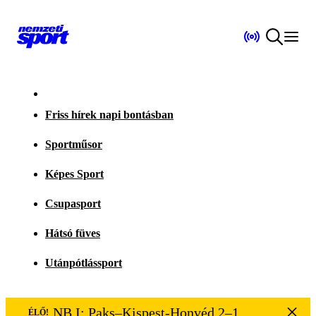
Friss hírek napi bontásban
Sportműsor
Képes Sport
Csupasport
Hátsó füves
Utánpótlássport
NB I: Paks–Kispest-Honvéd 2–1
ÉLŐ!