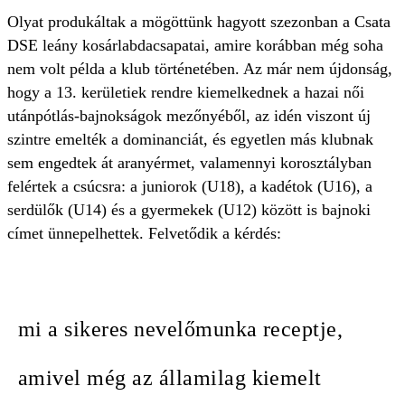
Olyat produkáltak a mögöttünk hagyott szezonban a Csata
DSE leány kosárlabdacsapatai, amire korábban még soha
nem volt példa a klub történetében. Az már nem újdonság,
hogy a 13. kerületiek rendre kiemelkednek a hazai női
utánpótlás-bajnokságok mezőnyéből, az idén viszont új
szintre emelték a dominanciát, és egyetlen más klubnak
sem engedtek át aranyérmet, valamennyi korosztályban
felértek a csúcsra: a juniorok (U18), a kadétok (U16), a
serdülők (U14) és a gyermekek (U12) között is bajnoki
címet ünnepelhettek. Felvetődik a kérdés:
mi a sikeres nevelőmunka receptje,
amivel még az államilag kiemelt