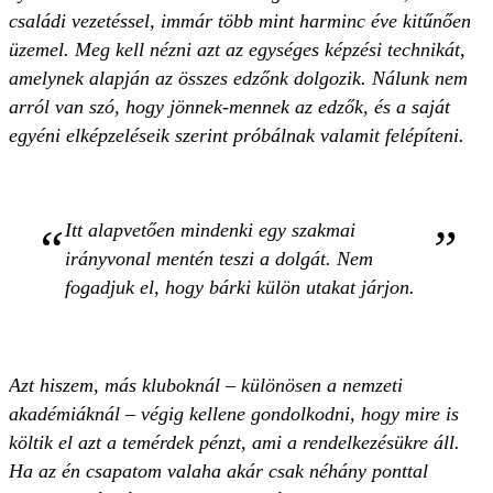
családi vezetéssel, immár több mint harminc éve kitűnően
üzemel. Meg kell nézni azt az egységes képzési technikát,
amelynek alapján az összes edzőnk dolgozik. Nálunk nem
arról van szó, hogy jönnek-mennek az edzők, és a saját
egyéni elképzeléseik szerint próbálnak valamit felépíteni.
Itt alapvetően mindenki egy szakmai
irányvonal mentén teszi a dolgát. Nem
fogadjuk el, hogy bárki külön utakat járjon.
Azt hiszem, más kluboknál – különösen a nemzeti
akadémiáknál – végig kellene gondolkodni, hogy mire is
költik el azt a temérdek pénzt, ami a rendelkezésükre áll.
Ha az én csapatom valaha akár csak néhány ponttal