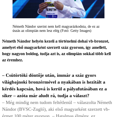
Németh Nándor szerint nem kell magyarázkodnia, de ez az
úszás az olimpián nem lesz elég (Fotó: Getty Images)
Németh Nándor helyén kezeli a történelmi dohai vb-bronzot,
amelyet első magyarként szerzett száz gyorson, így amellett,
hogy nagyon boldog, tudja azt is, az olimpián sokkal több kell
az éremhez.
– Csütörtöki döntője után, immár a száz gyors
világbajnoki bronzérmével a nyakában is hezitált a
kérdés kapcsán, hová is kerül a pályafutásában ez a
siker – azóta már aludt rá, tudja a választ?
– Még mindig nem tudom feltétlenül – válaszolta Németh
Nándor (BVSC-Zugló), aki első magyarként szerzett vb-
érmet 100 méter gyorson. – Hatalmas élmény, ez