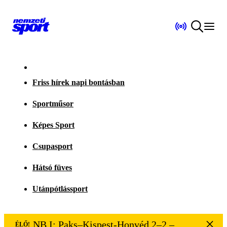
Friss hírek napi bontásban
Sportműsor
Képes Sport
Csupasport
Hátsó füves
Utánpótlássport
NB I: Paks–Kispest-Honvéd 2–2 – VÉGE
ÉLŐ!