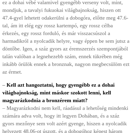
ez a dohai vébé valamivel gyengébb verseny volt, mint,
mondjuk, a tavalyi fukuokai világbajnokság, hiszen ott
47.4-gyel lehetett odakerülni a dobogóra, előtte meg 47.6-
tal, ám itt elég egy rossz kartempó, egy rossz célba
érkezés, egy rossz forduló, és már visszacsúszol a
harmadikról a nyolcadik helyre, vagy éppen be sem jutsz a
döntőbe. Igen, a száz gyors az éremszerzés szempontjából
talán valóban a legnehezebb szám, ennek tükrében még
inkább örülök ennek a bronznak, nagyon megbecsülöm ezt
az érmet.
–
Kell azt hangoztatni, hogy gyengébb ez a dohai
világbajnokság, mint máskor szokott lenni, kell
magyarázkodnia a bronzérem miatt?
– Magyarázkodni nem kell, ráadásul a lehetőség mindenki
számára adva volt, hogy itt legyen Dohában, és a száz
gyors mezőnye sem volt azért gyenge, hiszen a nyolcadik
helyezett 48.06-ot úszott, és a dobogóhoz képest három