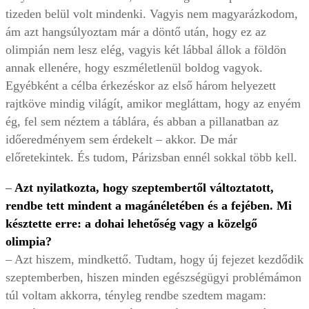
tizeden belül volt mindenki. Vagyis nem magyarázkodom,
ám azt hangsúlyoztam már a döntő után, hogy ez az
olimpián nem lesz elég, vagyis két lábbal állok a földön
annak ellenére, hogy eszméletlenül boldog vagyok.
Egyébként a célba érkezéskor az első három helyezett
rajtköve mindig világít, amikor megláttam, hogy az enyém
ég, fel sem néztem a táblára, és abban a pillanatban az
időeredményem sem érdekelt – akkor. De már
előretekintek. És tudom, Párizsban ennél sokkal több kell.
–
Azt nyilatkozta, hogy szeptembertől változtatott,
rendbe tett mindent a magánéletében és a fejében. Mi
késztette erre: a dohai lehetőség vagy a közelgő
olimpia?
– Azt hiszem, mindkettő. Tudtam, hogy új fejezet kezdődik
szeptemberben, hiszen minden egészségügyi problémámon
túl voltam akkorra, tényleg rendbe szedtem magam: