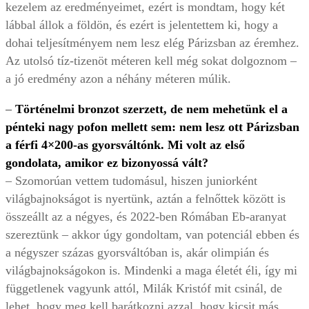
kezelem az eredményeimet, ezért is mondtam, hogy két
lábbal állok a földön, és ezért is jelentettem ki, hogy a
dohai teljesítményem nem lesz elég Párizsban az éremhez.
Az utolsó tíz-tizenöt méteren kell még sokat dolgoznom –
a jó eredmény azon a néhány méteren múlik.
–
Történelmi bronzot szerzett, de nem mehetünk el a
pénteki nagy pofon mellett sem: nem lesz ott Párizsban
a férfi 4×200-as gyorsváltónk. Mi volt az első
gondolata, amikor ez bizonyossá vált?
– Szomorúan vettem tudomásul, hiszen juniorként
világbajnokságot is nyertünk, aztán a felnőttek között is
összeállt az a négyes, és 2022-ben Rómában Eb-aranyat
szereztünk – akkor úgy gondoltam, van potenciál ebben és
a négyszer százas gyorsváltóban is, akár olimpián és
világbajnokságokon is. Mindenki a maga életét éli, így mi
függetlenek vagyunk attól, Milák Kristóf mit csinál, de
lehet, hogy meg kell barátkozni azzal, hogy kicsit más