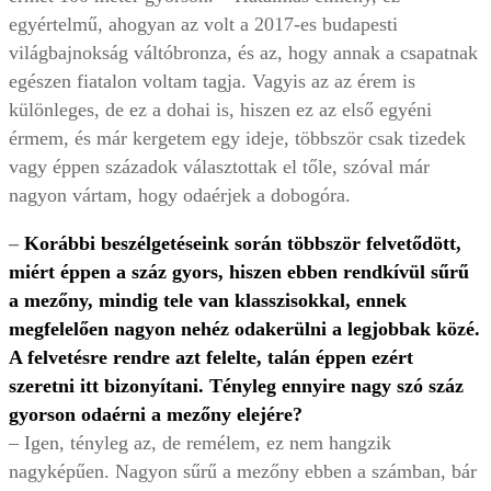
egyértelmű, ahogyan az volt a 2017-es budapesti
világbajnokság váltóbronza, és az, hogy annak a csapatnak
egészen fiatalon voltam tagja. Vagyis az az érem is
különleges, de ez a dohai is, hiszen ez az első egyéni
érmem, és már kergetem egy ideje, többször csak tizedek
vagy éppen századok választottak el tőle, szóval már
nagyon vártam, hogy odaérjek a dobogóra.
–
Korábbi beszélgetéseink során többször felvetődött,
miért éppen a száz gyors, hiszen ebben rendkívül sűrű
a mezőny, mindig tele van klasszisokkal, ennek
megfelelően nagyon nehéz odakerülni a legjobbak közé.
A felvetésre rendre azt felelte, talán éppen ezért
szeretni itt bizonyítani. Tényleg ennyire nagy szó száz
gyorson odaérni a mezőny elejére?
– Igen, tényleg az, de remélem, ez nem hangzik
nagyképűen. Nagyon sűrű a mezőny ebben a számban, bár