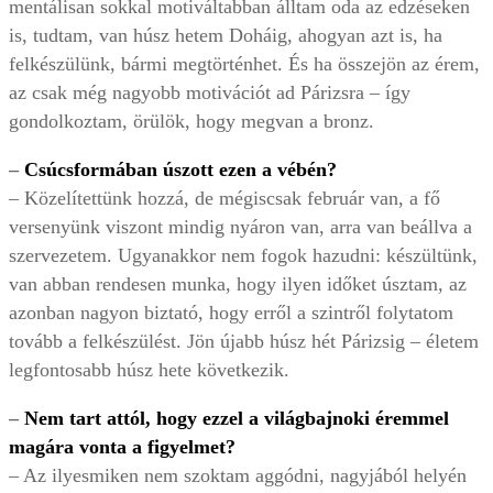
mentálisan sokkal motiváltabban álltam oda az edzéseken
is, tudtam, van húsz hetem Doháig, ahogyan azt is, ha
felkészülünk, bármi megtörténhet. És ha összejön az érem,
az csak még nagyobb motivációt ad Párizsra – így
gondolkoztam, örülök, hogy megvan a bronz.
–
Csúcsformában úszott ezen a vébén?
– Közelítettünk hozzá, de mégiscsak február van, a fő
versenyünk viszont mindig nyáron van, arra van beállva a
szervezetem. Ugyanakkor nem fogok hazudni: készültünk,
van abban rendesen munka, hogy ilyen időket úsztam, az
azonban nagyon biztató, hogy erről a szintről folytatom
tovább a felkészülést. Jön újabb húsz hét Párizsig – életem
legfontosabb húsz hete következik.
–
Nem tart attól, hogy ezzel a világbajnoki éremmel
magára vonta a figyelmet?
– Az ilyesmiken nem szoktam aggódni, nagyjából helyén