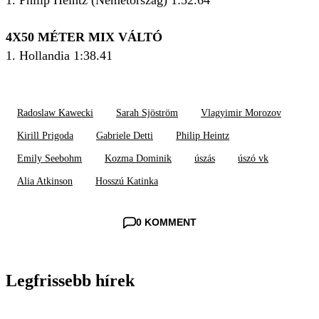
1. Philip Heintz (Németország) 1:52.64
4X50 MÉTER MIX VÁLTÓ
1. Hollandia 1:38.41
Radoslaw Kawecki
Sarah Sjöström
Vlagyimir Morozov
Kirill Prigoda
Gabriele Detti
Philip Heintz
Emily Seebohm
Kozma Dominik
úszás
úszó vk
Alia Atkinson
Hosszú Katinka
0 KOMMENT
Legfrissebb hírek