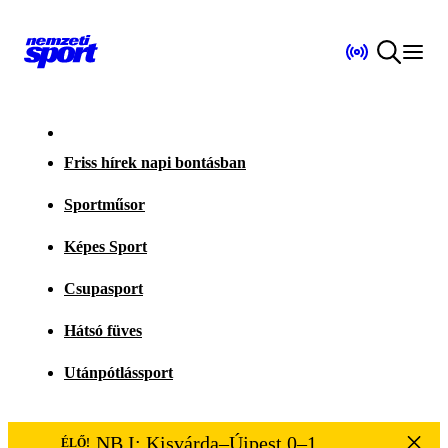
Friss hírek napi bontásban
Sportműsor
Képes Sport
Csupasport
Hátsó füves
Utánpótlássport
NB I: Kisvárda–Újpest 0–1
ÉLŐ!