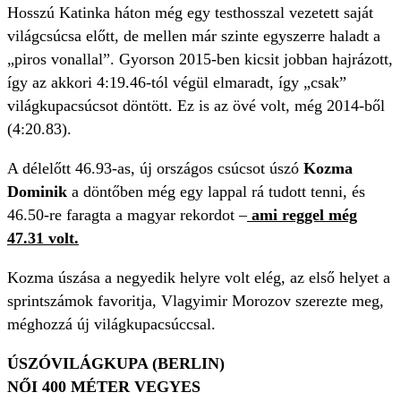
Hosszú Katinka háton még egy testhosszal vezetett saját
világcsúcsa előtt, de mellen már szinte egyszerre haladt a
„piros vonallal”. Gyorson 2015-ben kicsit jobban hajrázott,
így az akkori 4:19.46-tól végül elmaradt, így „csak”
világkupacsúcsot döntött. Ez is az övé volt, még 2014-ből
(4:20.83).
A délelőtt 46.93-as, új országos csúcsot úszó
Kozma
Dominik
a döntőben még egy lappal rá tudott tenni, és
46.50-re faragta a magyar rekordot –
ami reggel még
47.31 volt.
Kozma úszása a negyedik helyre volt elég, az első helyet a
sprintszámok favoritja, Vlagyimir Morozov szerezte meg,
méghozzá új világkupacsúccsal.
ÚSZÓVILÁGKUPA (BERLIN)
NŐI 400 MÉTER VEGYES