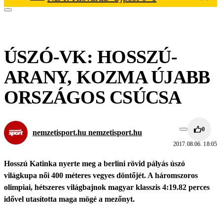
ÚSZÓ-VK: HOSSZÚ-
ARANY, KOZMA ÚJABB
ORSZÁGOS CSÚCSA
0
nemzetisport.hu nemzetisport.hu
2017.08.06. 18:05
Hosszú Katinka nyerte meg a berlini rövid pályás úszó
világkupa női 400 méteres vegyes döntőjét. A háromszoros
olimpiai, hétszeres világbajnok magyar klasszis 4:19.82 perces
idővel utasította maga mögé a mezőnyt.