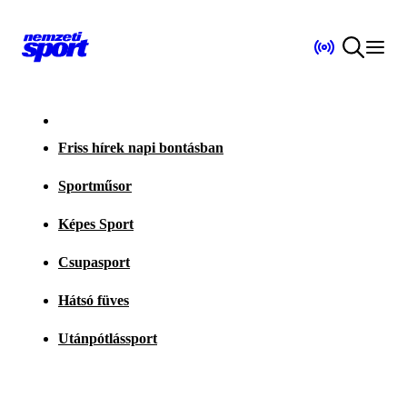
Friss hírek napi bontásban
Sportműsor
Képes Sport
Csupasport
Hátsó füves
Utánpótlássport