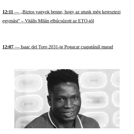
12:11
— „Biztos vagyok benne, hogy az utunk még keresztezi
egymást” – Vitális Milán elbúcsúzott az ETO-tól
12:07
— Isaac del Toro 2031-ig Pogacar csapatánál marad