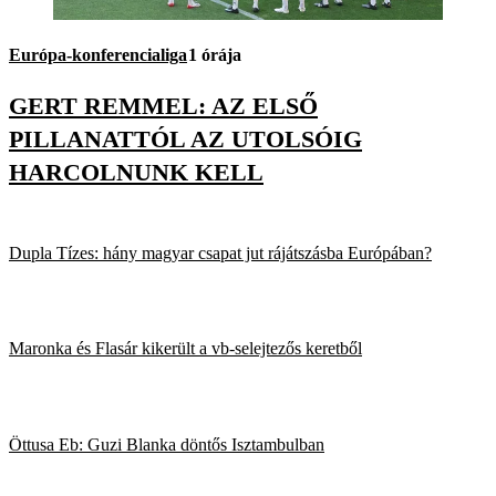
Európa-konferencialiga
1 órája
GERT REMMEL: AZ ELSŐ
PILLANATTÓL AZ UTOLSÓIG
HARCOLNUNK KELL
Dupla Tízes: hány magyar csapat jut rájátszásba Európában?
Maronka és Flasár kikerült a vb-selejtezős keretből
Öttusa Eb: Guzi Blanka döntős Isztambulban