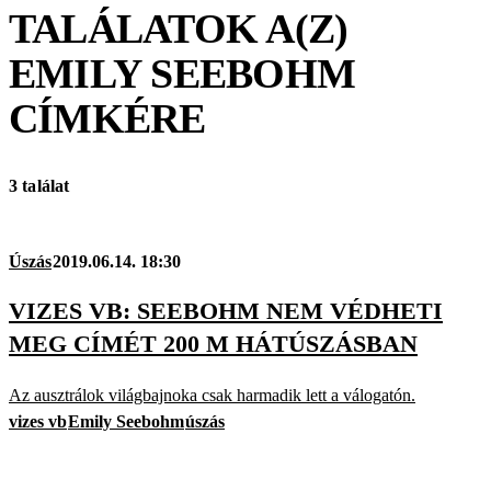
TALÁLATOK A(Z)
EMILY SEEBOHM
CÍMKÉRE
3 találat
Úszás
2019.06.14. 18:30
VIZES VB: SEEBOHM NEM VÉDHETI
MEG CÍMÉT 200 M HÁTÚSZÁSBAN
Az ausztrálok világbajnoka csak harmadik lett a válogatón.
vizes vb
Emily Seebohm
úszás