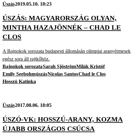
Úszás
2019.05.10. 18:23
ÚSZÁS: MAGYARORSZÁG OLYAN,
MINTHA HAZAJÖNNÉK – CHAD LE
CLOS
A Bajnokok sorozata budapesti állomásán olimpiai aranyérmesek
egész sora áll rajtkőhöz.
Bajnokok sorozata
Sarah Sjöström
Milák Kristóf
Emily Seebohm
úszás
Nicolas Santos
Chad le Clos
Hosszú Katinka
Úszás
2017.08.06. 18:05
ÚSZÓ-VK: HOSSZÚ-ARANY, KOZMA
ÚJABB ORSZÁGOS CSÚCSA