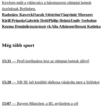
Kevésen múlt a világcsúcs a háromszoros olimpiai bajnok
úszónknak Berlinben.
Radoslaw Kawecki
Sarah Sjöström
Vlagyimir Morozov
Kirill Prigoda
Gabriele Detti
Philip Heintz
Emily Seebohm
Kozma Dominik
úszás
úszó vk
Alia Atkinson
Hosszú Katinka
Még több sport
15:31
— Profi kerékpáros lesz az olimpiai bajnok sílövő
15:20
— NB III: két korábbi játékosa vásárolta meg a Siófokot
15:07
— Bayern München: a BL-győzelem a cél