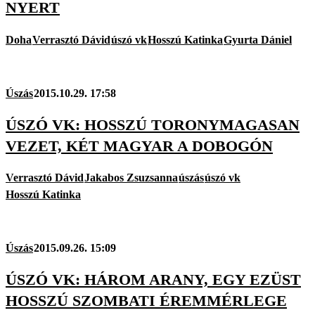
NYERT
Doha
Verrasztó Dávid
úszó vk
Hosszú Katinka
Gyurta Dániel
Úszás
2015.10.29. 17:58
ÚSZÓ VK: HOSSZÚ TORONYMAGASAN
VEZET, KÉT MAGYAR A DOBOGÓN
Verrasztó Dávid
Jakabos Zsuzsanna
úszás
úszó vk
Hosszú Katinka
Úszás
2015.09.26. 15:09
ÚSZÓ VK: HÁROM ARANY, EGY EZÜST
HOSSZÚ SZOMBATI ÉREMMÉRLEGE