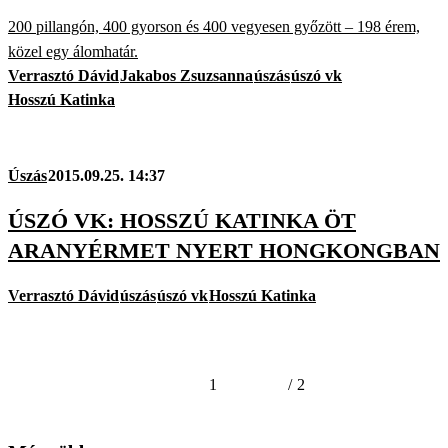
200 pillangón, 400 gyorson és 400 vegyesen győzött – 198 érem,
közel egy álomhatár.
Verrasztó Dávid
Jakabos Zsuzsanna
úszás
úszó vk
Hosszú Katinka
Úszás
2015.09.25. 14:37
ÚSZÓ VK: HOSSZÚ KATINKA ÖT
ARANYÉRMET NYERT HONGKONGBAN
Verrasztó Dávid
úszás
úszó vk
Hosszú Katinka
1
/
2