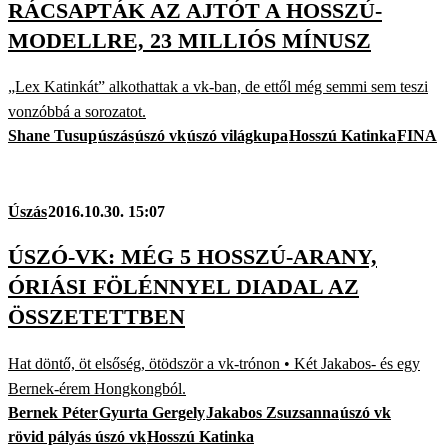
RÁCSAPTÁK AZ AJTÓT A HOSSZÚ-
MODELLRE, 23 MILLIÓS MÍNUSZ
„Lex Katinkát” alkothattak a vk-ban, de ettől még semmi sem teszi
vonzóbbá a sorozatot.
Shane Tusup
úszás
úszó vk
úszó világkupa
Hosszú Katinka
FINA
Úszás
2016.10.30. 15:07
ÚSZÓ-VK: MÉG 5 HOSSZÚ-ARANY,
ÓRIÁSI FÖLÉNNYEL DIADAL AZ
ÖSSZETETTBEN
Hat döntő, öt elsőség, ötödször a vk-trónon • Két Jakabos- és egy
Bernek-érem Hongkongból.
Bernek Péter
Gyurta Gergely
Jakabos Zsuzsanna
úszó vk
rövid pályás úszó vk
Hosszú Katinka