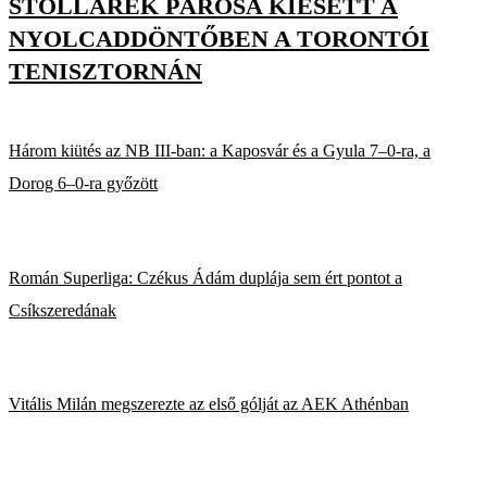
STOLLÁRÉK PÁROSA KIESETT A
NYOLCADDÖNTŐBEN A TORONTÓI
TENISZTORNÁN
Három kiütés az NB III-ban: a Kaposvár és a Gyula 7–0-ra, a
Dorog 6–0-ra győzött
Román Superliga: Czékus Ádám duplája sem ért pontot a
Csíkszeredának
Vitális Milán megszerezte az első gólját az AEK Athénban