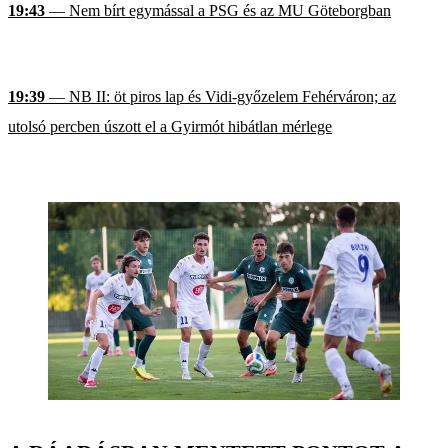
19:43
— Nem bírt egymással a PSG és az MU Göteborgban
19:39
— NB II: öt piros lap és Vidi-győzelem Fehérváron; az
utolsó percben úszott el a Gyirmót hibátlan mérlege