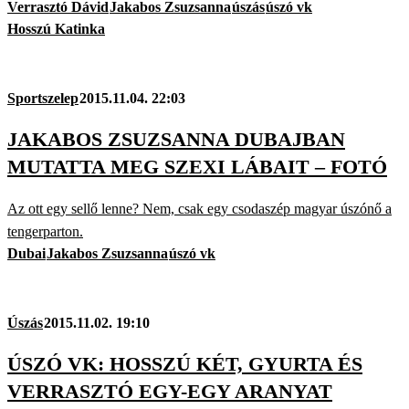
Verrasztó Dávid
Jakabos Zsuzsanna
úszás
úszó vk
Hosszú Katinka
Sportszelep
2015.11.04. 22:03
JAKABOS ZSUZSANNA DUBAJBAN
MUTATTA MEG SZEXI LÁBAIT – FOTÓ
Az ott egy sellő lenne? Nem, csak egy csodaszép magyar úszónő a
tengerparton.
Dubai
Jakabos Zsuzsanna
úszó vk
Úszás
2015.11.02. 19:10
ÚSZÓ VK: HOSSZÚ KÉT, GYURTA ÉS
VERRASZTÓ EGY-EGY ARANYAT