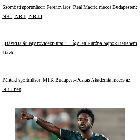
Szombati sportműsor: Ferencváros–Real Madrid meccs Budapesten;
NB I, NB II, NB III
„Dávid talált egy rövidebb utat?” – Így lett Európa-bajnok Betlehem
Dávid
Pénteki sportműsor: MTK Budapest–Puskás Akadémia meccs az
NB I-ben