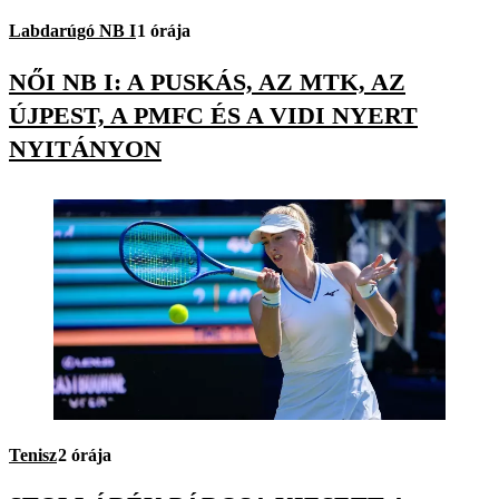
Labdarúgó NB I
1 órája
NŐI NB I: A PUSKÁS, AZ MTK, AZ
ÚJPEST, A PMFC ÉS A VIDI NYERT
NYITÁNYON
Tenisz
2 órája