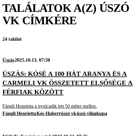
TALÁLATOK A(Z)
ÚSZÓ
VK
CÍMKÉRE
24 találat
Úszás
2025.10.13. 07:50
ÚSZÁS: KÓSÉ A 100 HÁT ARANYA ÉS A
CARMELI VK ÖSSZETETT ELSŐSÉGE A
FÉRFIAK KÖZÖTT
Fángli Henrietta a nyolcadik lett 50 méter mellen.
Fángli Henrietta
Kós Hubert
úszó vk
úszó világkupa