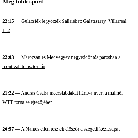
Még több sport
22:15
— Gulácsiék legyőzték Sallaiékat: Galatasaray–Villarreal
1–2
22:03
— Marozsán és Medvegyev negyeddöntős párosban a
montreali tenisztornán
21:22
— András Csaba meccslabdákat hárítva nyert a malmői
WTT-torna selejtezőjében
20:57
— A Nantes ellen tesztelt először a szegedi kézicsapat