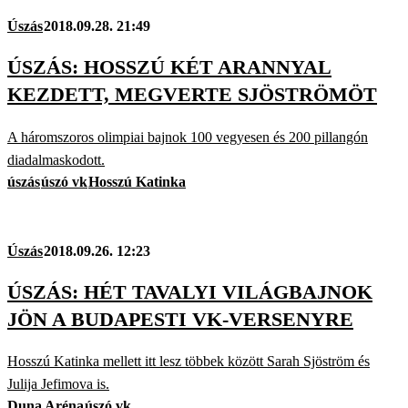
Úszás
2018.09.28. 21:49
ÚSZÁS: HOSSZÚ KÉT ARANNYAL
KEZDETT, MEGVERTE SJÖSTRÖMÖT
A háromszoros olimpiai bajnok 100 vegyesen és 200 pillangón
diadalmaskodott.
úszás
úszó vk
Hosszú Katinka
Úszás
2018.09.26. 12:23
ÚSZÁS: HÉT TAVALYI VILÁGBAJNOK
JÖN A BUDAPESTI VK-VERSENYRE
Hosszú Katinka mellett itt lesz többek között Sarah Sjöström és
Julija Jefimova is.
Duna Aréna
úszó vk