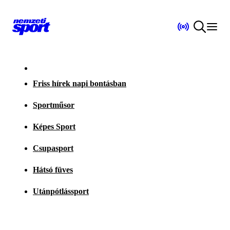
Friss hírek napi bontásban
Sportműsor
Képes Sport
Csupasport
Hátsó füves
Utánpótlássport