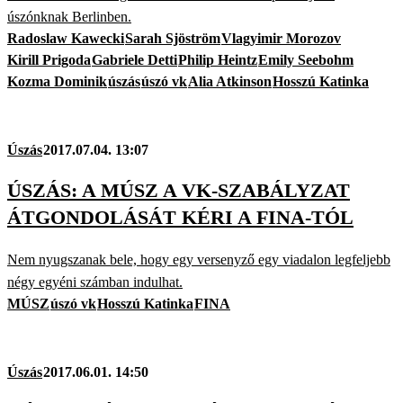
úszónknak Berlinben.
Radoslaw Kawecki
Sarah Sjöström
Vlagyimir Morozov
Kirill Prigoda
Gabriele Detti
Philip Heintz
Emily Seebohm
Kozma Dominik
úszás
úszó vk
Alia Atkinson
Hosszú Katinka
Úszás
2017.07.04. 13:07
ÚSZÁS: A MÚSZ A VK-SZABÁLYZAT
ÁTGONDOLÁSÁT KÉRI A FINA-TÓL
Nem nyugszanak bele, hogy egy versenyző egy viadalon legfeljebb
négy egyéni számban indulhat.
MÚSZ
úszó vk
Hosszú Katinka
FINA
Úszás
2017.06.01. 14:50