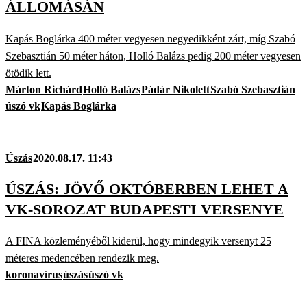
ÁLLOMÁSÁN
Kapás Boglárka 400 méter vegyesen negyedikként zárt, míg Szabó
Szebasztián 50 méter háton, Holló Balázs pedig 200 méter vegyesen
ötödik lett.
Márton Richárd
Holló Balázs
Pádár Nikolett
Szabó Szebasztián
úszó vk
Kapás Boglárka
Úszás
2020.08.17. 11:43
ÚSZÁS: JÖVŐ OKTÓBERBEN LEHET A
VK-SOROZAT BUDAPESTI VERSENYE
A FINA közleményéből kiderül, hogy mindegyik versenyt 25
méteres medencében rendezik meg.
koronavírus
úszás
úszó vk