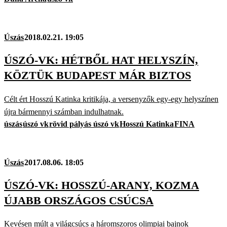
Úszás
2018.02.21. 19:05
ÚSZÓ-VK: HÉTBŐL HAT HELYSZÍN,
KÖZTÜK BUDAPEST MÁR BIZTOS
Célt ért Hosszú Katinka kritikája, a versenyzők egy-egy helyszínen
újra bármennyi számban indulhatnak.
úszás
úszó vk
rövid pályás úszó vk
Hosszú Katinka
FINA
Úszás
2017.08.06. 18:05
ÚSZÓ-VK: HOSSZÚ-ARANY, KOZMA
ÚJABB ORSZÁGOS CSÚCSA
Kevésen múlt a világcsúcs a háromszoros olimpiai bajnok