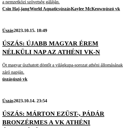
a nemzetközi szövetség gáláján.
Csin Haj-jang
World Aquatics
úszás
Kaylee McKeown
úszó vk
Úszás
2023.10.15. 18:49
ÚSZÁS: ÚJABB MAGYAR ÉREM
NÉLKÜLI NAP AZ ATHÉNI VK-N
Öt magyar úszhatott döntőt a világkupa-sorozat athéni állomásának
záró napján.
úszás
úszó vk
Úszás
2023.10.14. 23:54
ÚSZÁS: MÁRTON EZÜST-, PÁDÁR
BRONZÉRMES A VK ATHÉNI