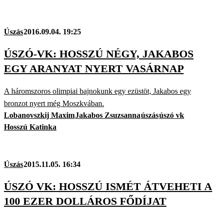
Úszás
2016.09.04. 19:25
ÚSZÓ-VK: HOSSZÚ NÉGY, JAKABOS
EGY ARANYAT NYERT VASÁRNAP
A háromszoros olimpiai bajnokunk egy ezüstöt, Jakabos egy
bronzot nyert még Moszkvában.
Lobanovszkij Maxim
Jakabos Zsuzsanna
úszás
úszó vk
Hosszú Katinka
Úszás
2015.11.05. 16:34
ÚSZÓ VK: HOSSZÚ ISMÉT ÁTVEHETI A
100 EZER DOLLÁROS FŐDÍJAT