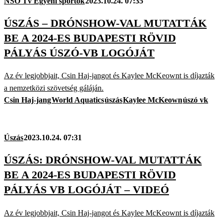
NSO Tv Egyéni sportok
2023.10.24. 07:35
ÚSZÁS – DRÓNSHOW-VAL MUTATTÁK
BE A 2024-ES BUDAPESTI RÖVID
PÁLYÁS ÚSZÓ-VB LOGÓJÁT
Az év legjobbjait, Csin Haj-jangot és Kaylee McKeownt is díjazták
a nemzetközi szövetség gáláján.
Csin Haj-jang
World Aquatics
úszás
Kaylee McKeown
úszó vk
Úszás
2023.10.24. 07:31
ÚSZÁS: DRÓNSHOW-VAL MUTATTÁK
BE A 2024-ES BUDAPESTI RÖVID
PÁLYÁS VB LOGÓJÁT – VIDEÓ
Az év legjobbjait, Csin Haj-jangot és Kaylee McKeownt is díjazták