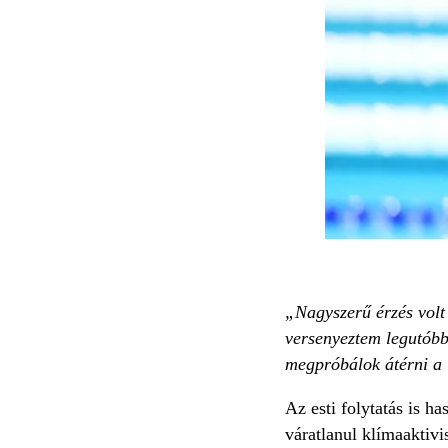
„Nagyszerű érzés volt
versenyeztem legutóbb
megpróbálok átérni a 
Az esti folytatás is ha
váratlanul klímaaktivi