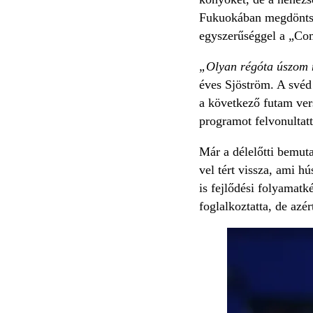
Fukuokában megdöntse 
egyszerűséggel a „Com
„Olyan régóta úszom m
éves Sjöström. A svéd 
a következő futam ver
programot felvonultatt
Már a délelőtti bemut
vel tért vissza, ami h
is fejlődési folyamatk
foglalkoztatta, de azér