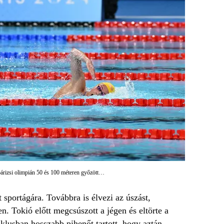
párizsi olimpián 50 és 100 méteren győzött…
 sportágára. Továbbra is élvezi az úszást,
. Tokió előtt megcsúszott a jégen és eltörte a
klusban hosszabb pihenőt tartott, hogy aztán