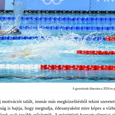
A gyorsúszás klasszisa a 2024-es 
 motivációt talált, immár más megközelítésből tekint szeretett
ág is hajtja, hogy megtudja, édesanyaként mire képes a vízben
gek csak tovább erősítették. A mögöttünk hagyott olimpiai ci