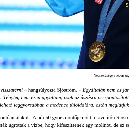
Népszerűsége Svédországb
 visszatérni
– hangsúlyozta Sjöström. –
Egyáltalán nem az jár
. Tényleg nem ezen agyaltam, csak az úszásra összpontosította
lehető leggyorsabban a medence túloldalára, aztán meglátjuk,
sonlóan alakult. A női 50 gyors döntője előtt a kivetítőn Sjöst
sták ugrottak a vízbe, hogy kifeszítsenek egy molinót, de ez