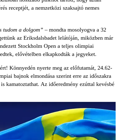
rés receptjét, a nemzetközi szaksajtó nemes
 is tudom a dolgom”
– mondta mosolyogva a 32
lgettünk az Eriksdalsbadet lelátóján, miközben már
ndezett Stockholm Open a teljes olimpiai
edtek, elővételben elkapkodták a jegyeket.
a ért! Könnyedén nyerte meg az előfutamát, 24.62-
impiai bajnok elmondása szerint erre az időszakra
n is kamatoztathat. Az időeredmény ezúttal kevésbé