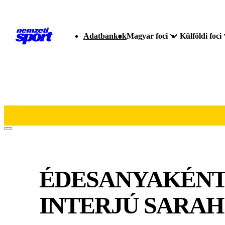
Adatbankok
Magyar foci
Külföldi foci
ÉDESANYAKÉNT 
INTERJÚ SARA