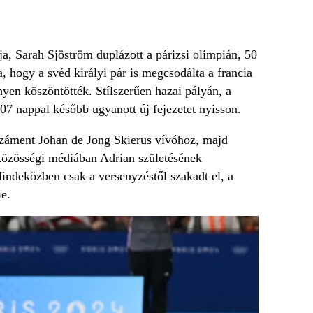
a, Sarah Sjöström duplázott a párizsi olimpián, 50
, hogy a svéd királyi pár is megcsodálta a francia
nyen köszöntötték. Stílszerűen hazai pályán, a
07 nappal később ugyanott új fejezetet nyisson.
ozzáment Johan de Jong Skierus vívóhoz, majd
 közösségi médiában Adrian születésének
indeközben csak a versenyzéstől szakadt el, a
e.