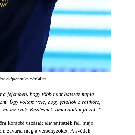
an elképzelhetetlen mértékű lett…
t a fejemben, hogy több mint hatszáz napja
m. Úgy voltam vele, hogy felállok a rajtkőre,
 mi történik. Kezdésnek kimondottan jó volt.”
röm korábbi úszásait elevenítették fel, majd
 sem zavarta meg a versenyzőket. A svédek