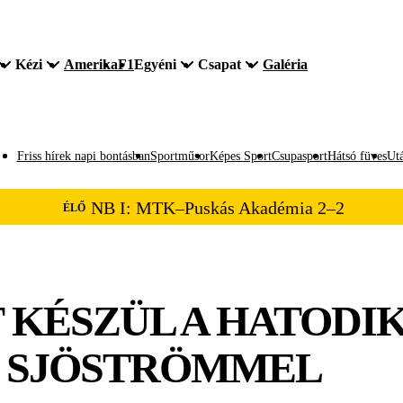
Kézi
Amerika
F1
Egyéni
Csapat
Galéria
Friss hírek napi bontásban
Sportműsor
Képes Sport
Csupasport
Hátsó füves
Utá
NB I: MTK–Puskás Akadémia 2–2
ÉLŐ
KÉSZÜL A HATODIK
H SJÖSTRÖMMEL