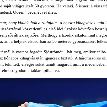
saját világcsúcsát 50 gyorson. Ha valaki, ő ismeri a visszaté
eback Queen” becenévvel illeti.
ár, hogy kialakultak a rutinjaim, a hosszú kihagyások után
úszósztárral közvetlenül az első idei úszását követően beszé
senyzői álltak rajtkőre. Merthogy a tizedik alkalommal megre
a, ám a helyiek elsősorban az 50 méteres gyorsúszásért lelkes
atásnál is vastaps fogadta Sjöströmöt – hát még, amikor célb
úsz hónapos kihagyás után igencsak biztató. A háromszoros ol
ént tekintett, elvégre sokat tanult magáról, amit a medencébe
t elmosolyodott a táblára pillantva.