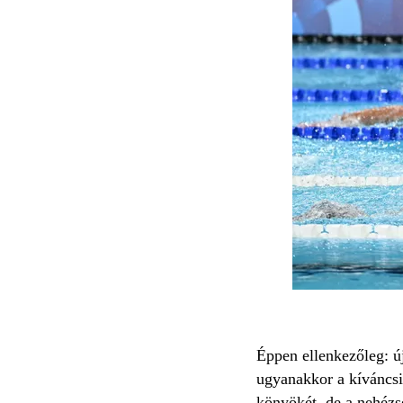
Éppen ellenkezőleg: új
ugyanakkor a kíváncsis
könyökét, de a nehézsé