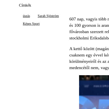
Címkék
úszás
Sarah Sjöström
607 nap, vagyis több m
Képes Sport
és 100 gyorson is aran
fővárosban szerzett re
stockholmi Eriksdalsba
A kettő között (magán
csaknem egy évvel kés
körülményeiről és az 
medencétől nem, vagyi