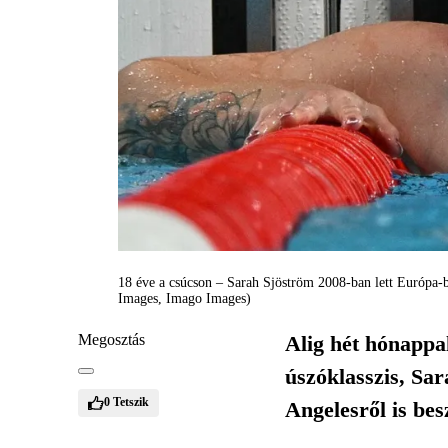
18 éve a csúcson – Sarah Sjöström 2008-ban lett Európa-ba
Images, Imago Images)
Megosztás
Alig hét hónappal
úszóklasszis, Sar
0
Tetszik
Angelesről is besz