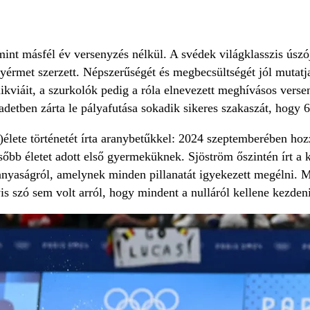
int másfél év versenyzés nélkül. A svédek világklasszis úszój
yérmet szerzett. Népszerűségét és megbecsültségét jól mutatja
likviáit, a szurkolók pedig a róla elnevezett meghívásos verse
detben zárta le pályafutása sokadik sikeres szakaszát, hogy 6
)élete történetét írta aranybetűkkel: 2024 szeptemberében h
őbb életet adott első gyermeküknek. Sjöström őszintén írt a
anyaságról, amelynek minden pillanatát igyekezett megélni. M
s szó sem volt arról, hogy mindent a nulláról kellene kezdeni