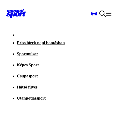
Friss hírek napi bontásban
Sportműsor
Képes Sport
Csupasport
Hátsó füves
Utánpótlássport