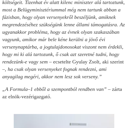
költségeit. Tizenhat év alatt kilenc miniszter alá tartoztunk,
most a Belügyminisztériummal még nem tartunk abban a
fázisban, hogy olyan versenyekről beszéljünk, amiknek
megrendezéséhez szükségünk lenne állami támogatásra. Az
ugyanakkor probléma, hogy az évnek olyan szakaszában
vagyunk, amikor már bele kéne kerülni a jövő évi
versenynaptárba, a jogtulajdonosokat viszont nem érdekli,
hogy mi ki alá tartozunk, ő csak azt szeretné tudni, hogy
rendezünk-e vagy sem
– ecsetelte Gyulay Zsolt, aki szerint
–,
ha csak olyan versenyeket fognak rendezni, ami
anyagilag megéri, akkor nem lesz sok verseny.”
„A Formula–1 ebből a szempontból rendben van”
– zárta
az elnök-vezérigazgató.