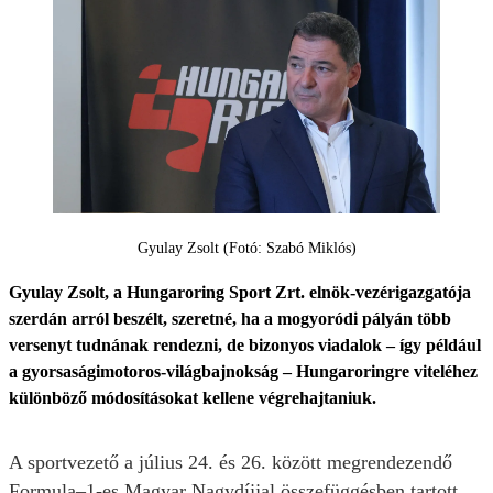
Gyulay Zsolt (Fotó: Szabó Miklós)
Gyulay Zsolt, a Hungaroring Sport Zrt. elnök-vezérigazgatója
szerdán arról beszélt, szeretné, ha a mogyoródi pályán több
versenyt tudnának rendezni, de bizonyos viadalok – így például
a gyorsaságimotoros-világbajnokság – Hungaroringre viteléhez
különböző módosításokat kellene végrehajtaniuk.
A sportvezető a július 24. és 26. között megrendezendő
Formula–1-es Magyar Nagydíjjal összefüggésben tartott