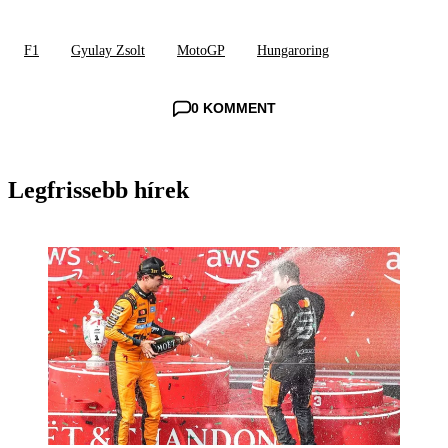
F1
Gyulay Zsolt
MotoGP
Hungaroring
0 KOMMENT
Legfrissebb hírek