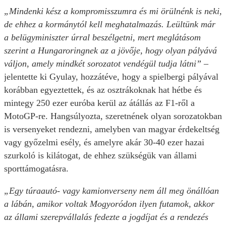
„Mindenki kész a kompromisszumra és mi örülnénk is neki,
de ehhez a kormánytól kell meghatalmazás. Leültünk már
a belügyminiszter úrral beszélgetni, mert meglátásom
szerint a Hungaroringnek az a jövője, hogy olyan pályává
váljon, amely mindkét sorozatot vendégül tudja látni”
–
jelentette ki Gyulay, hozzátéve, hogy a spielbergi pályával
korábban egyeztettek, és az osztrákoknak hat hétbe és
mintegy 250 ezer euróba kerül az átállás az F1-ről a
MotoGP-re. Hangsúlyozta, szeretnének olyan sorozatokban
is versenyeket rendezni, amelyben van magyar érdekeltség
vagy győzelmi esély, és amelyre akár 30-40 ezer hazai
szurkoló is kilátogat, de ehhez szükségük van állami
sporttámogatásra.
„Egy túraautó- vagy kamionverseny nem áll meg önállóan
a lábán, amikor voltak Mogyoródon ilyen futamok, akkor
az állami szerepvállalás fedezte a jogdíjat és a rendezés