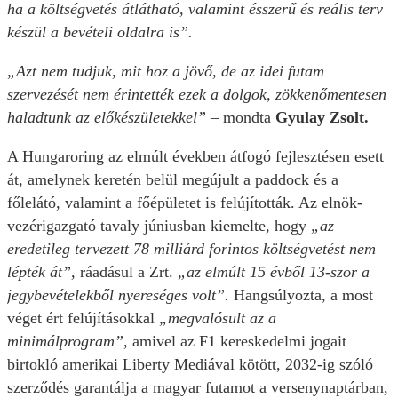
ha a költségvetés átlátható, valamint ésszerű és reális terv
készül a bevételi oldalra is”.
„Azt nem tudjuk, mit hoz a jövő, de az idei futam
szervezését nem érintették ezek a dolgok, zökkenőmentesen
haladtunk az előkészületekkel”
– mondta
Gyulay Zsolt.
A Hungaroring az elmúlt években átfogó fejlesztésen esett
át, amelynek keretén belül megújult a paddock és a
főlelátó, valamint a főépületet is felújították. Az elnök-
vezérigazgató tavaly júniusban kiemelte, hogy
„az
eredetileg tervezett 78 milliárd forintos költségvetést nem
lépték át”,
ráadásul a Zrt.
„az elmúlt 15 évből 13-szor a
jegybevételekből nyereséges volt”.
Hangsúlyozta, a most
véget ért felújításokkal
„megvalósult az a
minimálprogram”,
amivel az F1 kereskedelmi jogait
birtokló amerikai Liberty Mediával kötött, 2032-ig szóló
szerződés garantálja a magyar futamot a versenynaptárban,