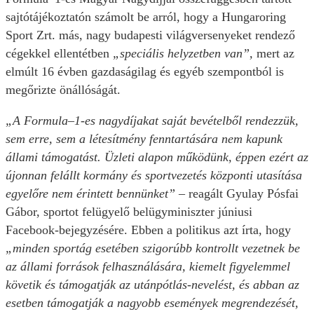
sajtótájékoztatón számolt be arról, hogy a Hungaroring
Sport Zrt. más, nagy budapesti világversenyeket rendező
cégekkel ellentétben
„speciális helyzetben van”,
mert az
elmúlt 16 évben gazdaságilag és egyéb szempontból is
megőrizte önállóságát.
„A Formula–1-es nagydíjakat saját bevételből rendezzük,
sem erre, sem a létesítmény fenntartására nem kapunk
állami támogatást. Üzleti alapon működünk, éppen ezért az
újonnan felállt kormány és sportvezetés központi utasítása
egyelőre nem érintett bennünket”
– reagált Gyulay Pósfai
Gábor, sportot felügyelő belügyminiszter júniusi
Facebook-bejegyzésére. Ebben a politikus azt írta, hogy
„minden sportág esetében szigorúbb kontrollt vezetnek be
az állami források felhasználására, kiemelt figyelemmel
követik és támogatják az utánpótlás-nevelést, és abban az
esetben támogatják a nagyobb események megrendezését,