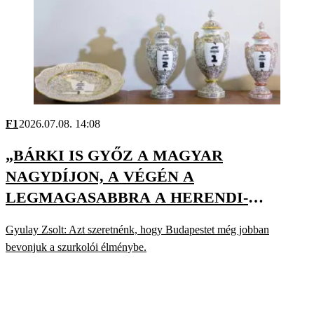
F1
2026.07.08. 14:08
„BÁRKI IS GYŐZ A MAGYAR
NAGYDÍJON, A VÉGÉN A
LEGMAGASABBRA A HERENDI-
TRÓFEÁT EMELIK”
Gyulay Zsolt: Azt szeretnénk, hogy Budapestet még jobban
bevonjuk a szurkolói élménybe.