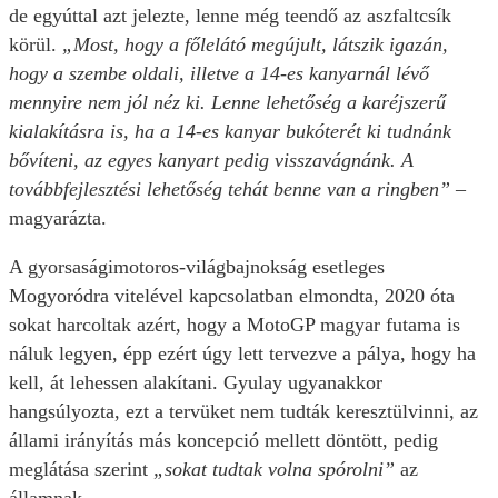
de egyúttal azt jelezte, lenne még teendő az aszfaltcsík
körül.
„Most, hogy a főlelátó megújult, látszik igazán,
hogy a szembe oldali, illetve a 14-es kanyarnál lévő
mennyire nem jól néz ki. Lenne lehetőség a karéjszerű
kialakításra is, ha a 14-es kanyar bukóterét ki tudnánk
bővíteni, az egyes kanyart pedig visszavágnánk. A
továbbfejlesztési lehetőség tehát benne van a ringben”
–
magyarázta.
A gyorsaságimotoros-világbajnokság esetleges
Mogyoródra vitelével kapcsolatban elmondta, 2020 óta
sokat harcoltak azért, hogy a MotoGP magyar futama is
náluk legyen, épp ezért úgy lett tervezve a pálya, hogy ha
kell, át lehessen alakítani. Gyulay ugyanakkor
hangsúlyozta, ezt a tervüket nem tudták keresztülvinni, az
állami irányítás más koncepció mellett döntött, pedig
meglátása szerint
„sokat tudtak volna spórolni”
az