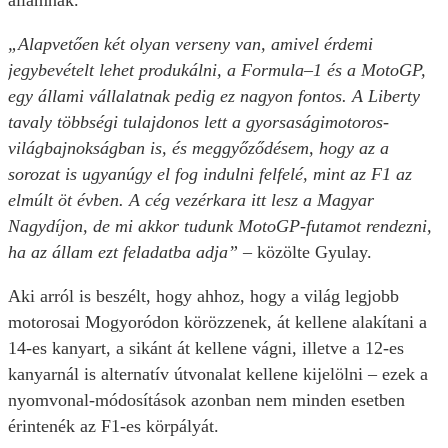
államnak.
„Alapvetően két olyan verseny van, amivel érdemi
jegybevételt lehet produkálni, a Formula–1 és a MotoGP,
egy állami vállalatnak pedig ez nagyon fontos. A Liberty
tavaly többségi tulajdonos lett a gyorsaságimotoros-
világbajnokságban is, és meggyőződésem, hogy az a
sorozat is ugyanúgy el fog indulni felfelé, mint az F1 az
elmúlt öt évben. A cég vezérkara itt lesz a Magyar
Nagydíjon, de mi akkor tudunk MotoGP-futamot rendezni,
ha az állam ezt feladatba adja” –
közölte Gyulay.
Aki arról is beszélt, hogy ahhoz, hogy a világ legjobb
motorosai Mogyoródon körözzenek, át kellene alakítani a
14-es kanyart, a sikánt át kellene vágni, illetve a 12-es
kanyarnál is alternatív útvonalat kellene kijelölni – ezek a
nyomvonal-módosítások azonban nem minden esetben
érintenék az F1-es körpályát.