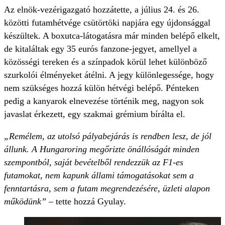
Az elnök-vezérigazgató hozzátette, a július 24. és 26.
közötti futamhétvége csütörtöki napjára egy újdonsággal
készültek. A boxutca-látogatásra már minden belépő elkelt,
de kitaláltak egy 35 eurós fanzone-jegyet, amellyel a
közösségi tereken és a színpadok körül lehet különböző
szurkolói élményeket átélni. A jegy különlegessége, hogy
nem szükséges hozzá külön hétvégi belépő. Pénteken
pedig a kanyarok elnevezése történik meg, nagyon sok
javaslat érkezett, egy szakmai grémium bírálta el.
„Remélem, az utolsó pályabejárás is rendben lesz, de jól
állunk. A Hungaroring megőrizte önállóságát minden
szempontból, saját bevételből rendezzük az F1-es
futamokat, nem kapunk állami támogatásokat sem a
fenntartásra, sem a futam megrendezésére, üzleti alapon
működünk”
– tette hozzá Gyulay.