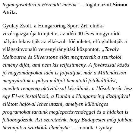
legmagasabbra a Herendit emelik”
– fogalmazott
Simon
Attila.
Gyulay Zsolt, a Hungaroring Sport Zrt. elnök-
vezérigazgatója kifejtette, az idén 40 éves mogyoródi
pályán felavatják az elkészült főépületet, elfoglalhatják a
világszínvonalú versenyirányítási központot.
„Tavaly
Melbourne és Silverstone előtt megnyertük a szurkolói
élmény díját, ami nem kis teljesítmény. A fővárossal közös
jó hagyományokat idén is folytatjuk, már a Millenárison
megnyitottuk a pálya múltját bemutató fotókiállítást,
emellett rengeteg aktivitással készülünk: a Hősök terén lesz
egy F1-es installáció, a Dunán a Hungaroring dizájnjával
ellátott hajóval lehet utazni, amelyen különleges
programokat tartunk meglepetésvendéggel és a hidakat is
fellobogózzuk. Azt szeretnénk, hogy Budapestet még jobban
bevonjuk a szurkolói élménybe”
– mondta Gyulay.