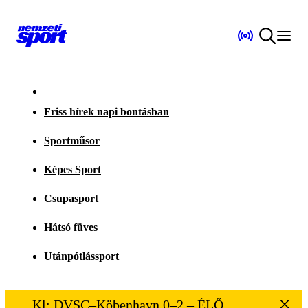
Friss hírek napi bontásban
Sportműsor
Képes Sport
Csupasport
Hátsó füves
Utánpótlássport
Kl: DVSC–Köbenhavn 0–2 – ÉLŐ