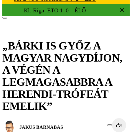
Kl: Riga–ETO 1–0 – ÉLŐ
„BÁRKI IS GYŐZ A
MAGYAR NAGYDÍJON,
A VÉGÉN A
LEGMAGASABBRA A
HERENDI-TRÓFEÁT
EMELIK”
0
JAKUS BARNABÁS