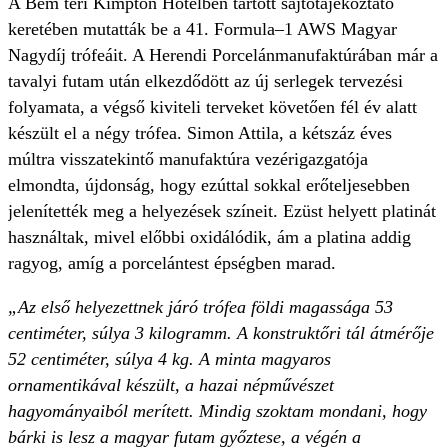
A Bem téri Kimpton Hotelben tartott sajtótájékoztató
keretében mutatták be a 41. Formula–1 AWS Magyar
Nagydíj trófeáit. A Herendi Porcelánmanufaktúrában már a
tavalyi futam után elkezdődött az új serlegek tervezési
folyamata, a végső kiviteli terveket követően fél év alatt
készült el a négy trófea. Simon Attila, a kétszáz éves
múltra visszatekintő manufaktúra vezérigazgatója
elmondta, újdonság, hogy ezúttal sokkal erőteljesebben
jelenítették meg a helyezések színeit. Ezüst helyett platinát
használtak, mivel előbbi oxidálódik, ám a platina addig
ragyog, amíg a porcelántest épségben marad.
„Az első helyezettnek járó trófea földi magassága 53
centiméter, súlya 3 kilogramm. A konstruktőri tál átmérője
52 centiméter, súlya 4 kg. A minta magyaros
ornamentikával készült, a hazai népművészet
hagyományaiból merített. Mindig szoktam mondani, hogy
bárki is lesz a magyar futam győztese, a végén a