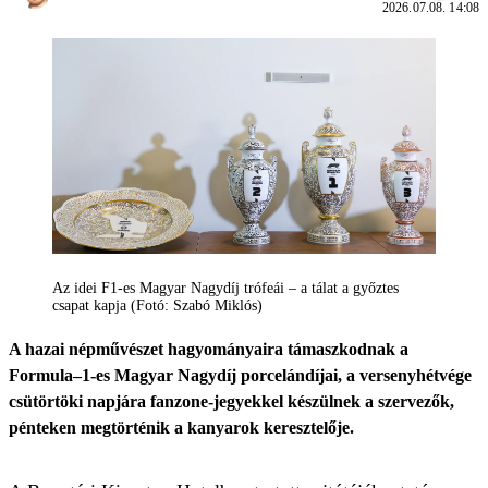
2026.07.08. 14:08
Az idei F1-es Magyar Nagydíj trófeái – a tálat a győztes
csapat kapja (Fotó: Szabó Miklós)
A hazai népművészet hagyományaira támaszkodnak a
Formula–1-es Magyar Nagydíj porcelándíjai, a versenyhétvége
csütörtöki napjára fanzone-jegyekkel készülnek a szervezők,
pénteken megtörténik a kanyarok keresztelője.