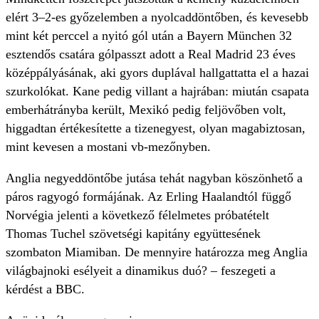
elért 3–2-es győzelemben a nyolcaddöntőben, és kevesebb
mint két perccel a nyitó gól után a Bayern München 32
esztendős csatára gólpasszt adott a Real Madrid 23 éves
középpályásának, aki gyors duplával hallgattatta el a hazai
szurkolókat. Kane pedig villant a hajrában: miután csapata
emberhátrányba került, Mexikó pedig feljövőben volt,
higgadtan értékesítette a tizenegyest, olyan magabiztosan,
mint kevesen a mostani vb-mezőnyben.
Anglia negyeddöntőbe jutása tehát nagyban köszönhető a
páros ragyogó formájának. Az Erling Haalandtól függő
Norvégia jelenti a következő félelmetes próbatételt
Thomas Tuchel szövetségi kapitány együttesének
szombaton Miamiban. De mennyire határozza meg Anglia
világbajnoki esélyeit a dinamikus duó? – feszegeti a
kérdést a BBC.