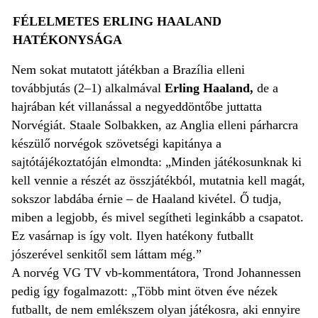
FÉLELMETES ERLING HAALAND
HATÉKONYSÁGA
Nem sokat mutatott játékban a Brazília elleni
továbbjutás (2–1) alkalmával
Erling Haaland,
de a
hajrában két villanással a negyeddöntőbe juttatta
Norvégiát. Staale Solbakken, az Anglia elleni párharcra
készülő norvégok szövetségi kapitánya a
sajtótájékoztatóján elmondta: „Minden játékosunknak ki
kell vennie a részét az összjátékból, mutatnia kell magát,
sokszor labdába érnie – de Haaland kivétel. Ő tudja,
miben a legjobb, és mivel segítheti leginkább a csapatot.
Ez vasárnap is így volt. Ilyen hatékony futballt
jószerével senkitől sem láttam még.”
A norvég VG TV vb-kommentátora, Trond Johannessen
pedig így fogalmazott: „Több mint ötven éve nézek
futballt, de nem emlékszem olyan játékosra, aki ennyire