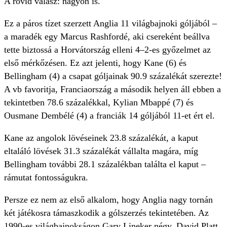
A rövid válasz: nagyon is.
Ez a páros tízet szerzett Anglia 11 világbajnoki góljából –
a maradék egy Marcus Rashfordé, aki csereként beállva
tette biztossá a Horvátország elleni 4–2-es győzelmet az
első mérkőzésen. Ez azt jelenti, hogy Kane (6) és
Bellingham (4) a csapat góljainak 90.9 százalékát szerezte!
A vb favoritja, Franciaország a második helyen áll ebben a
tekintetben 78.6 százalékkal, Kylian Mbappé (7) és
Ousmane Dembélé (4) a franciák 14 góljából 11-et ért el.
Kane az angolok lövéseinek 23.8 százalékát, a kaput
eltaláló lövések 31.3 százalékát vállalta magára, míg
Bellingham további 28.1 százalékban találta el kaput –
rámutat fontosságukra.
Persze ez nem az első alkalom, hogy Anglia nagy tornán
két játékosra támaszkodik a gólszerzés tekintetében. Az
1990-es világbajnokságon Gary Lineker négy, David Platt