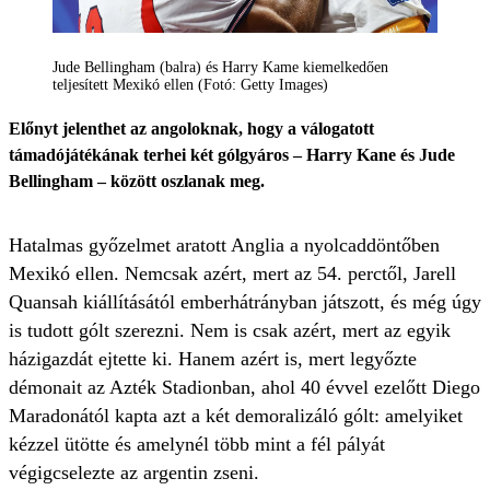
Jude Bellingham (balra) és Harry Kame kiemelkedően
teljesített Mexikó ellen (Fotó: Getty Images)
Előnyt jelenthet az angoloknak, hogy a válogatott
támadójátékának terhei két gólgyáros – Harry Kane és Jude
Bellingham – között oszlanak meg.
Hatalmas győzelmet aratott Anglia a nyolcaddöntőben
Mexikó ellen. Nemcsak azért, mert az 54. perctől, Jarell
Quansah kiállításától emberhátrányban játszott, és még úgy
is tudott gólt szerezni. Nem is csak azért, mert az egyik
házigazdát ejtette ki. Hanem azért is, mert legyőzte
démonait az Azték Stadionban, ahol 40 évvel ezelőtt Diego
Maradonától kapta azt a két demoralizáló gólt: amelyiket
kézzel ütötte és amelynél több mint a fél pályát
végigcselezte az argentin zseni.