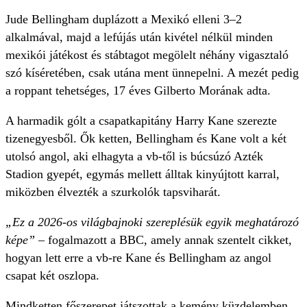
Jude Bellingham duplázott a Mexikó elleni 3–2
alkalmával, majd a lefújás után kivétel nélkül minden
mexikói játékost és stábtagot megölelt néhány vigasztaló
szó kíséretében, csak utána ment ünnepelni. A mezét pedig
a roppant tehetséges, 17 éves Gilberto Morának adta.
A harmadik gólt a csapatkapitány Harry Kane szerezte
tizenegyesből. Ők ketten, Bellingham és Kane volt a két
utolsó angol, aki elhagyta a vb-től is búcsúzó Azték
Stadion gyepét, egymás mellett álltak kinyújtott karral,
miközben élvezték a szurkolók tapsviharát.
„Ez a 2026-os világbajnoki szereplésük egyik meghatározó
képe”
– fogalmazott a BBC, amely annak szentelt cikket,
hogyan lett erre a vb-re Kane és Bellingham az angol
csapat két oszlopa.
Mindketten főszerepet játszottak a kemény küzdelemben