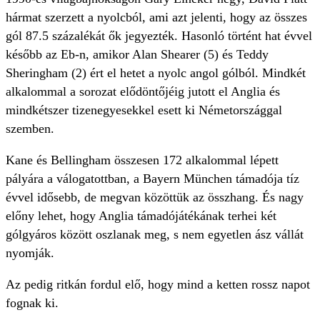
hármat szerzett a nyolcból, ami azt jelenti, hogy az összes
gól 87.5 százalékát ők jegyezték. Hasonló történt hat évvel
később az Eb-n, amikor Alan Shearer (5) és Teddy
Sheringham (2) ért el hetet a nyolc angol gólból. Mindkét
alkalommal a sorozat elődöntőjéig jutott el Anglia és
mindkétszer tizenegyesekkel esett ki Németországgal
szemben.
Kane és Bellingham összesen 172 alkalommal lépett
pályára a válogatottban, a Bayern München támadója tíz
évvel idősebb, de megvan közöttük az összhang. És nagy
előny lehet, hogy Anglia támadójátékának terhei két
gólgyáros között oszlanak meg, s nem egyetlen ász vállát
nyomják.
Az pedig ritkán fordul elő, hogy mind a ketten rossz napot
fognak ki.