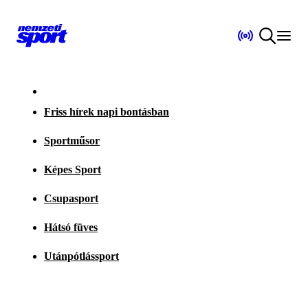
Friss hírek napi bontásban
Sportműsor
Képes Sport
Csupasport
Hátsó füves
Utánpótlássport