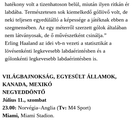
hatékony volt a tizenhatoson belül, miután ilyen ritkán ér
labdába. Természetesen sok kiemelkedő góllövő volt, de
neki teljesen egyedülálló a képessége a játéknak ebben a
szegmensében. Az egy méterről szerzett gólok általában
nem látványosak, de ő művészetként csinálja.”
Erling Haaland az idei vb-n vezeti a statisztikát a
lövésenkénti legkevesebb labdaérintésben és a
gólonkénti legkevesebb labdaérintésben is.
VILÁGBAJNOKSÁG, EGYESÜLT ÁLLAMOK,
KANADA, MEXIKÓ
NEGYEDDÖNTŐ
Július 11., szombat
23.00:
Norvégia–Anglia (
Tv:
M4 Sport)
Miami,
Miami Stadion.