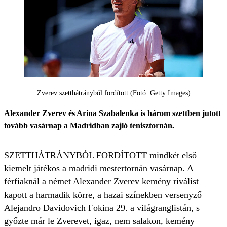
Zverev szetthátrányból fordított (Fotó: Getty Images)
Alexander Zverev és Arina Szabalenka is három szettben jutott
tovább vasárnap a Madridban zajló tenisztornán.
SZETTHÁTRÁNYBÓL FORDÍTOTT mind­két első
kiemelt játékos a madridi mestertornán vasárnap. A
férfiaknál a német Alexander Zverev kemény riválist
kapott a harmadik körre, a hazai színekben versenyző
Alejandro Davido­vich Fokina 29. a világranglistán, s
győzte már le Zverevet, igaz, nem salakon, kemény