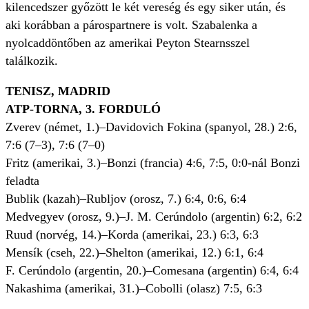
kilencedszer győzött le két vereség és egy siker után, és
aki korábban a párospartnere is volt. Szaba­lenka a
nyolcaddöntőben az amerikai Peyton Stearnsszel
találkozik.
TENISZ, MADRID
ATP-TORNA, 3. FORDULÓ
Zverev (német, 1.)–Davidovich Fokina (spanyol, 28.) 2:6,
7:6 (7–3), 7:6 (7–0)
Fritz (amerikai, 3.)–Bonzi (francia) 4:6, 7:5, 0:0-nál Bonzi
feladta
Bublik (kazah)–Rubljov (orosz, 7.) 6:4, 0:6, 6:4
Medvegyev (orosz, 9.)–J. M. Cerúndolo (argentin) 6:2, 6:2
Ruud (norvég, 14.)–Korda (amerikai, 23.) 6:3, 6:3
Mensík (cseh, 22.)–Shelton (amerikai, 12.) 6:1, 6:4
F. Cerúndolo (argentin, 20.)–Comesana (argentin) 6:4, 6:4
Nakashima (amerikai, 31.)–Cobolli (olasz) 7:5, 6:3