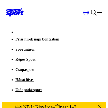
Friss hírek napi bontásban
Sportműsor
Képes Sport
Csupasport
Hátsó füves
Utánpótlássport
NB I: Kisvárda–Újpest 1–2
ÉLŐ!