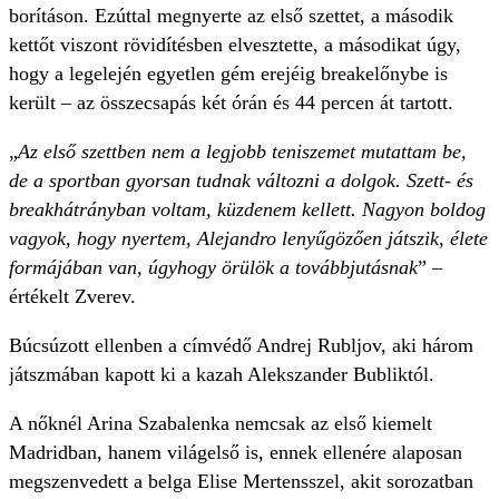
borításon. Ezúttal megnyerte az első szettet, a második
kettőt viszont rövidítésben elvesztette, a másodikat úgy,
hogy a legelején egyetlen gém erejéig breakelőnybe is
került – az összecsapás két órán és 44 percen át tartott.
„
Az első szettben nem a legjobb teniszemet mutattam be,
de a sportban gyorsan tudnak változni a dolgok. Szett- és
breakhátrányban voltam, küzdenem kellett. Nagyon boldog
vagyok, hogy nyertem, Alejandro lenyűgözően játszik, élete
formájában van, úgyhogy örülök a továbbjutásnak
” –
értékelt Zverev.
Búcsúzott ellenben a címvédő Andrej Rubljov, aki három
játszmában kapott ki a kazah Alekszander Bubliktól.
A nőknél Arina Szabalenka nemcsak az első kiemelt
Madridban, hanem világelső is, ennek ellenére alaposan
megszenvedett a belga Elise Mertensszel, akit sorozatban