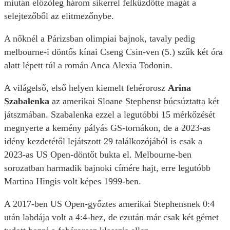
miután előzőleg három sikerrel felküzdötte magát a
selejtezőből az elitmezőnybe.
A nőknél a Párizsban olimpiai bajnok, tavaly pedig
melbourne-i döntős kínai Cseng Csin-ven (5.) szűk két óra
alatt lépett túl a román Anca Alexia Todonin.
A világelső, első helyen kiemelt fehérorosz
Arina
Szabalenka
az amerikai Sloane Stephenst búcsúztatta két
játszmában. Szabalenka ezzel a legutóbbi 15 mérkőzését
megnyerte a kemény pályás GS-tornákon, de a 2023-as
idény kezdetétől lejátszott 29 találkozójából is csak a
2023-as US Open-döntőt bukta el. Melbourne-ben
sorozatban harmadik bajnoki címére hajt, erre legutóbb
Martina Hingis volt képes 1999-ben.
A 2017-ben US Open-győztes amerikai Stephensnek 0:4
után labdája volt a 4:4-hez, de ezután már csak két gémet