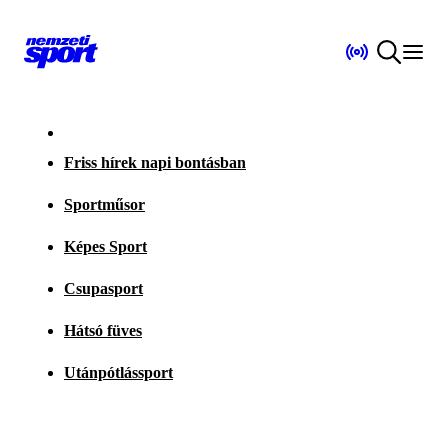
Friss hírek napi bontásban
Sportműsor
Képes Sport
Csupasport
Hátsó füves
Utánpótlássport