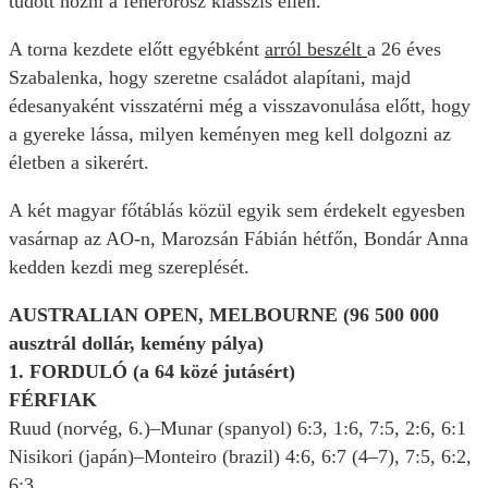
tudott hozni a fehérorosz klasszis ellen.
A torna kezdete előtt egyébként
arról beszélt
a 26 éves
Szabalenka, hogy szeretne családot alapítani, majd
édesanyaként visszatérni még a visszavonulása előtt, hogy
a gyereke lássa, milyen keményen meg kell dolgozni az
életben a sikerért.
A két magyar főtáblás közül egyik sem érdekelt egyesben
vasárnap az AO-n, Marozsán Fábián hétfőn, Bondár Anna
kedden kezdi meg szereplését.
AUSTRALIAN OPEN, MELBOURNE (96 500 000
ausztrál dollár, kemény pálya)
1. FORDULÓ (a 64 közé jutásért)
FÉRFIAK
Ruud (norvég, 6.)–Munar (spanyol) 6:3, 1:6, 7:5, 2:6, 6:1
Nisikori (japán)–Monteiro (brazil) 4:6, 6:7 (4–7), 7:5, 6:2,
6:3