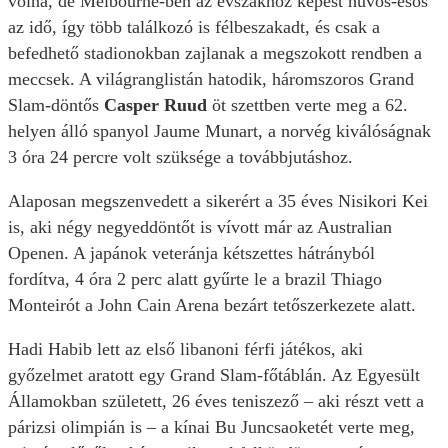
volna, de Melbourne-ben az évszakhoz képest hűvös-esős
az idő, így több találkozó is félbeszakadt, és csak a
befedhető stadionokban zajlanak a megszokott rendben a
meccsek. A világranglistán hatodik, háromszoros Grand
Slam-döntős
Casper Ruud
öt szettben verte meg a 62.
helyen álló spanyol Jaume Munart, a norvég kiválóságnak
3 óra 24 percre volt szüksége a továbbjutáshoz.
Alaposan megszenvedett a sikerért a 35 éves Nisikori Kei
is, aki négy negyeddöntőt is vívott már az Australian
Openen. A japánok veteránja kétszettes hátrányból
fordítva, 4 óra 2 perc alatt gyűrte le a brazil Thiago
Monteirót a John Cain Arena bezárt tetőszerkezete alatt.
Hadi Habib lett az első libanoni férfi játékos, aki
győzelmet aratott egy Grand Slam-főtáblán. Az Egyesült
Államokban született, 26 éves teniszező – aki részt vett a
párizsi olimpián is – a kínai Bu Juncsaoketét verte meg,