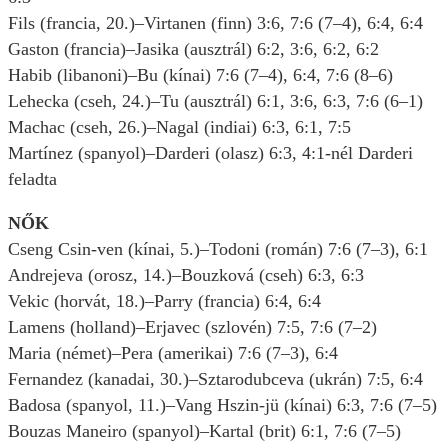
Fils (francia, 20.)–Virtanen (finn) 3:6, 7:6 (7–4), 6:4, 6:4
Gaston (francia)–Jasika (ausztrál) 6:2, 3:6, 6:2, 6:2
Habib (libanoni)–Bu (kínai) 7:6 (7–4), 6:4, 7:6 (8–6)
Lehecka (cseh, 24.)–Tu (ausztrál) 6:1, 3:6, 6:3, 7:6 (6–1)
Machac (cseh, 26.)–Nagal (indiai) 6:3, 6:1, 7:5
Martínez (spanyol)–Darderi (olasz) 6:3, 4:1-nél Darderi
feladta
NŐK
Cseng Csin-ven (kínai, 5.)–Todoni (román) 7:6 (7–3), 6:1
Andrejeva (orosz, 14.)–Bouzková (cseh) 6:3, 6:3
Vekic (horvát, 18.)–Parry (francia) 6:4, 6:4
Lamens (holland)–Erjavec (szlovén) 7:5, 7:6 (7–2)
Maria (német)–Pera (amerikai) 7:6 (7–3), 6:4
Fernandez (kanadai, 30.)–Sztarodubceva (ukrán) 7:5, 6:4
Badosa (spanyol, 11.)–Vang Hszin-jü (kínai) 6:3, 7:6 (7–5)
Bouzas Maneiro (spanyol)–Kartal (brit) 6:1, 7:6 (7–5)