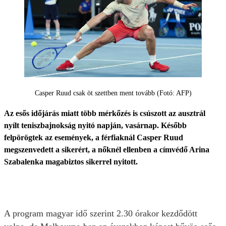
Casper Ruud csak öt szettben ment tovább (Fotó: AFP)
Az esős időjárás miatt több mérkőzés is csúszott az ausztrál
nyílt teniszbajnokság nyitó napján, vasárnap. Később
felpörögtek az események, a férfiaknál Casper Ruud
megszenvedett a sikerért, a nőknél ellenben a címvédő Arina
Szabalenka magabiztos sikerrel nyitott.
A program magyar idő szerint 2.30 órakor kezdődött