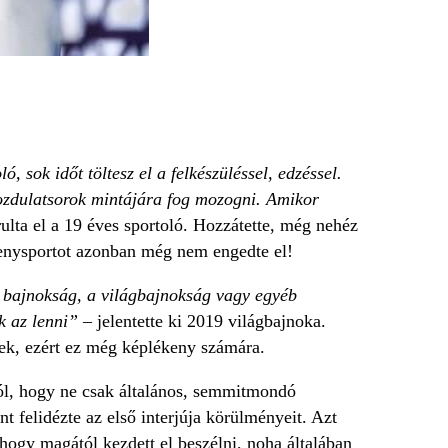
sok időt töltesz el a felkészüléssel, edzéssel.
mozdulatsorok mintájára fog mozogni. Amikor
ulta el a 19 éves sportoló. Hozzátette, még nehéz
rsenysportot azonban még nem engedte el!
 bajnokság, a világbajnokság vagy egyéb
k az lenni”
– jelentette ki 2019 világbajnoka.
nek, ezért ez még képlékeny számára.
ól, hogy ne csak általános, semmitmondó
t felidézte az első interjúja körülményeit. Azt
hogy magától kezdett el beszélni, noha általában