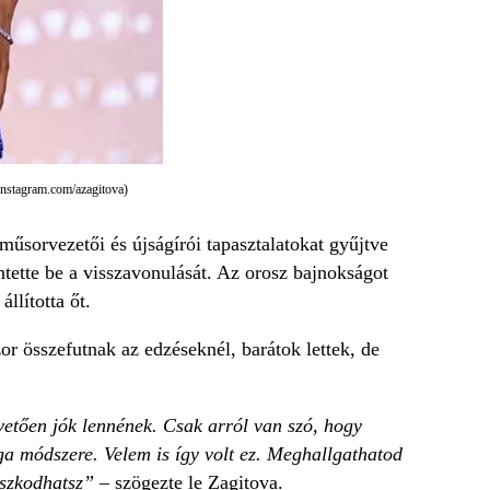
gram.com/azagitova)
űsorvezetői és újságírói tapasztalatokat gyűjtve
ntette be a visszavonulását. Az orosz bajnokságot
llította őt.
r összefutnak az edzéseknél, barátok lettek, de
etően jók lennének. Csak arról van szó, hogy
a módszere. Velem is így volt ez. Meghallgathatod
aszkodhatsz”
– szögezte le Zagitova.