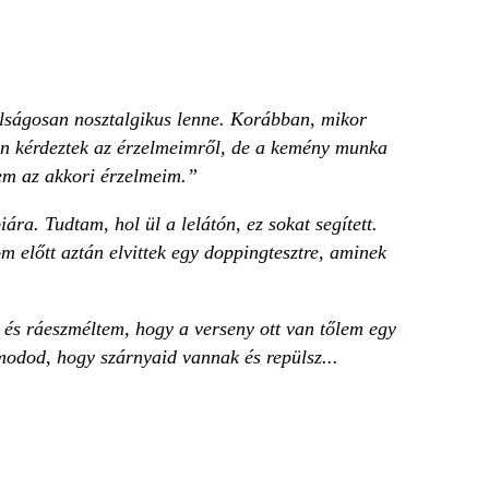
lságosan nosztalgikus lenne. Korábban, mikor
an kérdeztek az érzelmeimről, de a kemény munka
nem az akkori érzelmeim.”
ra. Tudtam, hol ül a lelátón, ez sokat segített.
 előtt aztán elvittek egy doppingtesztre, aminek
és ráeszméltem, hogy a verseny ott van tőlem egy
modod, hogy szárnyaid vannak és repülsz...