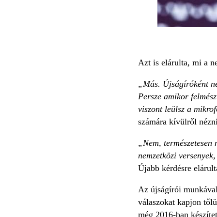
Azt is elárulta, mi a
„Más. Újságíróként neh
Persze amikor felmész
viszont leülsz a mikro
számára kívülről nézni
„Nem, természetesen n
nemzetközi versenyek, 
Újabb kérdésre elárul
Az újságírói munkával
válaszokat kapjon tőlü
még 2016-ban készített