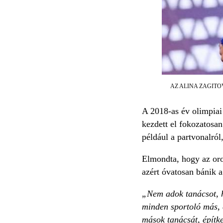
AZ ALINA ZAGITOV
A 2018-as év olimpia
kezdett el fokozatosan
például a partvonalról,
Elmondta, hogy az oro
azért óvatosan bánik a
„Nem adok tanácsot, h
minden sportoló más, 
mások tanácsát, építke