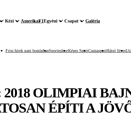
Kézi
Amerika
F1
Egyéni
Csapat
Galéria
Friss hírek napi bontásban
Sportműsor
Képes Sport
Csupasport
Hátsó füves
Utá
2018 OLIMPIAI BAJ
TOSAN ÉPÍTI A JÖV