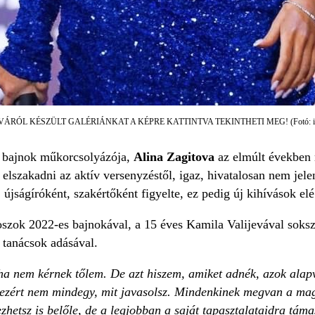
ÁRÓL KÉSZÜLT GALÉRIÁNKAT A KÉPRE KATTINTVA TEKINTHETI MEG! (Fotó: insta
i bajnok műkorcsolyázója,
Alina Zagitova
az elmúlt években m
 elszakadni az aktív versenyzéstől, igaz, hivatalosan nem jele
 újságíróként, szakértőként figyelte, ez pedig új kihívások elé á
szok 2022-es bajnokával, a 15 éves Kamila Valijevával sokszo
 tanácsok adásával.
a nem kérnek tőlem. De azt hiszem, amiket adnék, azok alapv
ezért nem mindegy, mit javasolsz. Mindenkinek megvan a mag
zhetsz is belőle, de a legjobban a saját tapasztalataidra tám