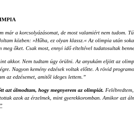
LIMPIA
m már a korcsolyázásomat, de most valamiért nem tudom. Tú
doltam közben: »Hűha, ez olyan klassz.« Az olimpia után sok
m meg őket. Csak most, ennyi idő elteltével tudatosultak ben
nt akkor. Nem tudtam úgy örülni. Az anyukám eljött az olimpiá
jégre. Nagyon kemény edzések voltak előtte. A rövid programom
am az edzésemet, amitől ideges lettem.”
tt azt álmodtam, hogy megnyerem az olimpiát.
Felébredtem, 
ztottak azok az érzelmek, mint gyerekkoromban. Amikor azt ál
.”