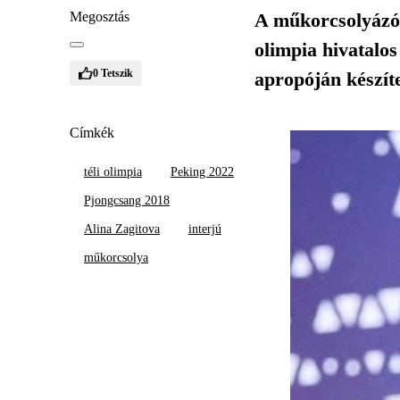
Megosztás
A műkorcsolyázók
olimpia hivatalos
0
Tetszik
apropóján készít
Címkék
téli olimpia
Peking 2022
Pjongcsang 2018
Alina Zagitova
interjú
műkorcsolya