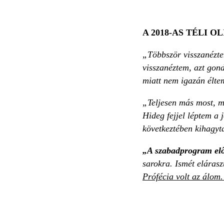
A 2018-AS TÉLI O
„Többször visszanézte
visszanéztem, azt gon
miatt nem igazán élte
„Teljesen más most, mi
Hideg fejjel léptem a 
következtében kihagyt
„A szabadprogram elő
sarokra. Ismét eláras
Prófécia volt az álom