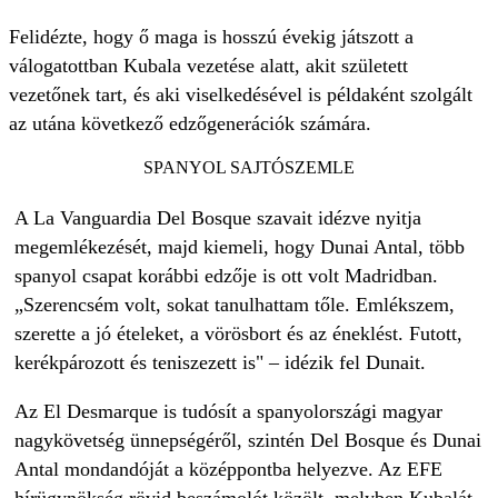
Felidézte, hogy ő maga is hosszú évekig játszott a
válogatottban Kubala vezetése alatt, akit született
vezetőnek tart, és aki viselkedésével is példaként szolgált
az utána következő edzőgenerációk számára.
SPANYOL SAJTÓSZEMLE
A La Vanguardia Del Bosque szavait idézve nyitja
megemlékezését, majd kiemeli, hogy Dunai Antal, több
spanyol csapat korábbi edzője is ott volt Madridban.
„Szerencsém volt, sokat tanulhattam tőle. Emlékszem,
szerette a jó ételeket, a vörösbort és az éneklést. Futott,
kerékpározott és teniszezett is" – idézik fel Dunait.
Az El Desmarque is tudósít a spanyolországi magyar
nagykövetség ünnepségéről, szintén Del Bosque és Dunai
Antal mondandóját a középpontba helyezve. Az EFE