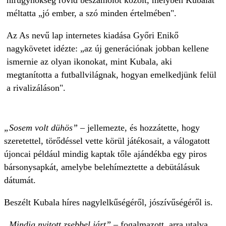
hírügynökség rövid beszámolót közölt, melyben Kubalát
méltatta „jó ember, a szó minden értelmében".
Az As nevű lap internetes kiadása Győri Enikő
nagykövetet idézte: „az új generációnak jobban kellene
ismernie az olyan ikonokat, mint Kubala, aki
megtanította a futballvilágnak, hogyan emelkedjünk felül
a rivalizáláson".
„Sosem volt dühös”
– jellemezte, és hozzátette, hogy
szeretettel, törődéssel vette körül játékosait, a válogatott
újoncai például mindig kaptak tőle ajándékba egy piros
bársonysapkát, amelybe belehímeztette a debütálásuk
dátumát.
Beszélt Kubala híres nagylelkűségéről, jószívűségéről is.
„Mindig nyitott zsebbel járt”
– fogalmazott, arra utalva,