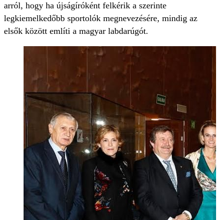
arról, hogy ha újságíróként felkérik a szerinte
legkiemelkedőbb sportolók megnevezésére, mindig az
elsők között említi a magyar labdarúgót.