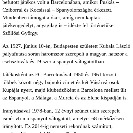
befutott játékos volt a Barcelonában, amikor Puskás –
Cziborral és Kocsissal – Spanyolországba érkezett.
Mindenben támogatta őket, amíg nem kaptak
játékengedélyt, anyagilag is – idézte fel történetüket
Szöllősi György.
Az 1927. június 10-én, Budapesten született Kubala László
pályafutása során háromszor szerepelt a magyar, hatszor a
csehszlovák és 19-szer a spanyol válogatottban.
Játékosként az FC Barcelonával 1950 és 1961 között
többek között négy bajnoki címet és két Vásárvárosok
Kupáját nyert, majd klubedzőként a Barcelona mellett ült
az Espanyol, a Málaga, a Murcia és az Elche kispadján is.
Irányításával 1978-ban, 12 évnyi szünet után szerepelt
ismét vb-n a spanyol válogatott, amelyet 68 mérkőzésen
irányított. Ez 2014-ig nemzeti rekordnak számított,