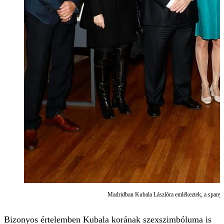
Madridban Kubala Lászlóra emlékeztek, a spanyol 
Bizonyos értelemben Kubala korának szexszimbóluma is