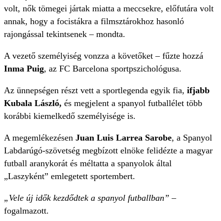
volt, nők tömegei jártak miatta a meccsekre, előfutára volt
annak, hogy a focistákra a filmsztárokhoz hasonló
rajongással tekintsenek – mondta.
A vezető személyiség vonzza a követőket – fűzte hozzá
Inma Puig
, az FC Barcelona sportpszichológusa.
Az ünnepségen részt vett a sportlegenda egyik fia,
ifjabb
Kubala László,
és megjelent a spanyol futballélet több
korábbi kiemelkedő személyisége is.
A megemlékezésen
Juan Luis Larrea Sarobe
, a Spanyol
Labdarúgó-szövetség megbízott elnöke felidézte a magyar
futball aranykorát és méltatta a spanyolok által
„Laszyként” emlegetett sportembert.
„Vele új idők kezdődtek a spanyol futballban”
–
fogalmazott.