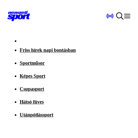
Friss hírek napi bontásban
Sportműsor
Képes Sport
Csupasport
Hátsó füves
Utánpótlássport