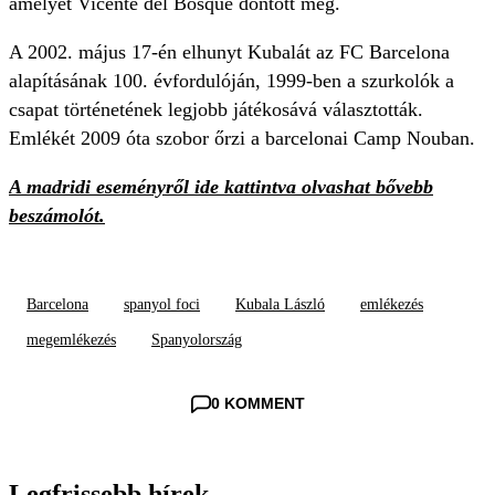
amelyet Vicente del Bosque döntött meg.
A 2002. május 17-én elhunyt Kubalát az FC Barcelona
alapításának 100. évfordulóján, 1999-ben a szurkolók a
csapat történetének legjobb játékosává választották.
Emlékét 2009 óta szobor őrzi a barcelonai Camp Nouban.
A madridi eseményről ide kattintva olvashat bővebb
beszámolót.
Barcelona
spanyol foci
Kubala László
emlékezés
megemlékezés
Spanyolország
0 KOMMENT
Legfrissebb hírek