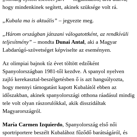
hogy mindenkinek segített, akinek szüksége volt rá.
„Kubala ma is aktuális”
– jegyezte meg.
„Három országban játszani válogatottként, az rendkívüli
teljesítmény”
– mondta
Dunai Antal
, aki a Magyar
Labdarúgó-szövetséget képviselte az eseményen.
Az olimpiai bajnok tíz évet töltött edzőként
Spanyolországban 1981-től kezdve. A spanyol nyelven
zajló kerekasztal-beszélgetésben ő is azt hangsúlyozta,
hogy mennyi támogatást kapott Kubalától ebben az
időszakban, akinek spanyolországi otthona ráadásul mindig
tele volt olyan rászorulókkal, akik disszidáltak
Magyarországról.
María Carmen Izquierdo
, Spanyolország első női
sportriportere beszélt Kubalához fűződő barátságáról, és