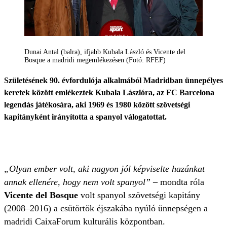
Dunai Antal (balra), ifjabb Kubala László és Vicente del
Bosque a madridi megemlékezésen (Fotó: RFEF)
Születésének 90. évfordulója alkalmából Madridban ünnepélyes
keretek között emlékeztek Kubala Lászlóra, az FC Barcelona
legendás játékosára, aki 1969 és 1980 között szövetségi
kapitányként irányította a spanyol válogatottat.
„Olyan ember volt, aki nagyon jól képviselte hazánkat
annak ellenére, hogy nem volt spanyol”
– mondta róla
Vicente del Bosque
volt spanyol szövetségi kapitány
(2008–2016) a csütörtök éjszakába nyúló ünnepségen a
madridi CaixaForum kulturális központban.