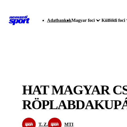
Adatbankok
Magyar foci
Külföldi foci
HAT MAGYAR CS
RÖPLABDAKUP
T. Z.
MTI