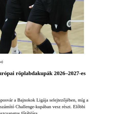
a)
z európai röplabdakupák 2026–2027-es
aposvár a Bajnokok Ligája selejtezőjében, míg a
zámító Challenge-kupában vesz részt. Előbbi
szcsapatos főtáblára.