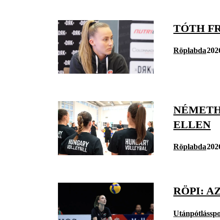
TÓTH FR
Röplabda
202
NÉMETH
ELLEN
Röplabda
202
RÖPI: A
Utánpótlásspo