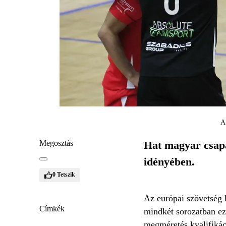
A
Megosztás
Hat magyar csapat
idényében.
0
Tetszik
Az európai szövetség 
Címkék
mindkét sorozatban e
megméretés kvalifikáci