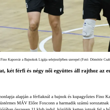
 Fino Kaposvár a Bajnokok Ligája selejtezőjében szerepel (Fotó: Dömötör Csab
, két férfi és négy női együttes áll rajthoz a
honlapja alapján a férfiaknál a bajnok és kupagyőztes Fino K
züstérmes MÁV Előre Foxconn a harmadik számú sorozatnak s
ójában összesen 11 klub indul, közülük ketten jutnak fel a hú