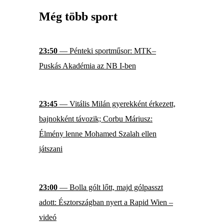
Még több sport
23:50
— Pénteki sportműsor: MTK–
Puskás Akadémia az NB I-ben
23:45
— Vitális Milán gyerekként érkezett,
bajnokként távozik; Corbu Máriusz:
Élmény lenne Mohamed Szalah ellen
játszani
23:00
— Bolla gólt lőtt, majd gólpasszt
adott: Észtországban nyert a Rapid Wien –
videó