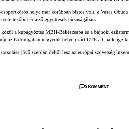
csoportkörös helye már korábban biztos volt, a Vasas Óbuda p
 a selejtezőből érkező együttesek társaságában.
t közül a kupagyőztes MBH-Békéscsaba és a bajnoki ezüstér
míg az Extraligában negyedik helyen zárt UTE a Challenge-kup
sorsolása jövő szerdán déltől lesz az európai szövetség luxe
0 KOMMENT