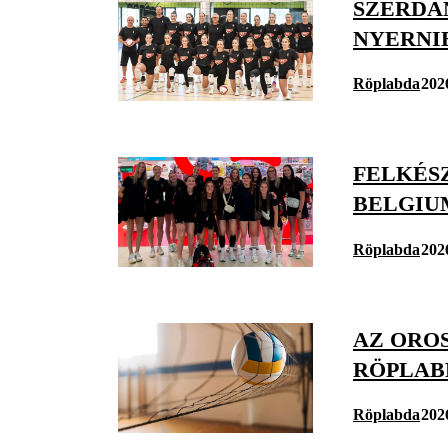
SZERDÁ
NYERNI
Röplabda
202
FELKÉS
BELGIU
Röplabda
202
AZ ORO
RÖPLAB
Röplabda
202