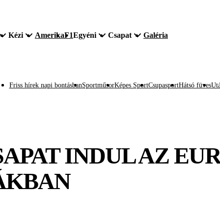
Kézi
Amerika
F1
Egyéni
Csapat
Galéria
Friss hírek napi bontásban
Sportműsor
Képes Sport
Csupasport
Hátsó füves
Utá
APAT INDUL AZ EU
ÁKBAN