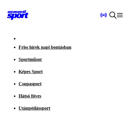
Friss hírek napi bontásban
Sportműsor
Képes Sport
Csupasport
Hátsó füves
Utánpótlássport