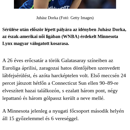
Juhász Dorka (Fotó: Getty Images)
Sérülése után először lépett pályára az idényben Juhász Dorka,
az észak-amerikai női ligában (WNBA) érdekelt Minnesota
Lynx magyar válogatott kosarasa.
A 26 éves erőcsatár a török Galatasaray színeiben az
Euroliga áprilisi, zaragozai hatos döntőjében szenvedett
lábfejsérülést, és azóta harcképtelen volt. Első meccsén 24
percet játszott hétfőn a Connecticut Sun ellen 90–89-re
elveszített hazai találkozón, s ezalatt három pont, négy
lepattanó és három gólpassz került a neve mellé.
A Minnesota jelenleg a nyugati főcsoport második helyén
áll 15 győzelemmel és 6 vereséggel.